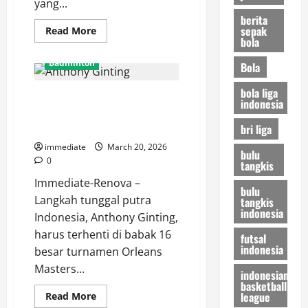
yang...
berita
sepak
Read
Read More
more
bola
about
Sempat
Badminton
Bola
Beri
Perlawanan
Sengit,
bola liga
Hasil Orleans Masters 2026,
Raymond
indonesia
dan
Anthony Ginting Tersingkir Usai
Joaquin
Akhirnya
Takluk dari Chou Tien Chen
bri liga
Dijegal
Denmark
immediate
March 20, 2026
bulu
di
0
tangkis
Orleans
Masters
Immediate-Renova –
2026
bulu
Langkah tunggal putra
tangkis
indonesia
Indonesia, Anthony Ginting,
harus terhenti di babak 16
futsal
indonesia
besar turnamen Orleans
Masters...
indonesian
basketball
league
Read
Read More
more