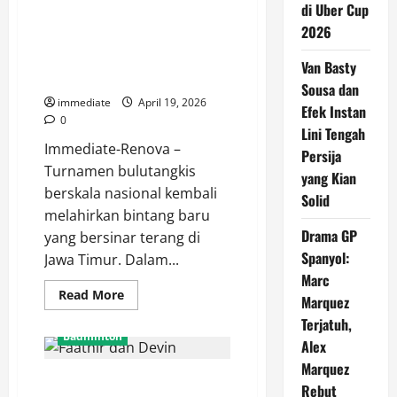
Telak
di Uber Cup
Mayla Cahya Afilian Pratiwi
atas
2026
Jesslyn
Segel Gelar Juara HYDROPLUS
Carrisia,
Sumbang
Sirnas A Jatim Usai Tekuk
Van Basty
Poin
Erghya Aulia
Perdana
Sousa dan
Indonesia
immediate
April 19, 2026
di
Efek Instan
Uber
0
Cup
Lini Tengah
2026
Immediate-Renova –
Persija
Turnamen bulutangkis
yang Kian
berskala nasional kembali
Solid
melahirkan bintang baru
Drama GP
yang bersinar terang di
Spanyol:
Jawa Timur. Dalam...
Marc
Read
Read More
Marquez
more
about
Terjatuh,
Mayla
Badminton
Cahya
Alex
Afilian
Marquez
Pratiwi
Hasil BAC 2026, Faathir dan
Segel
Rebut
Gelar