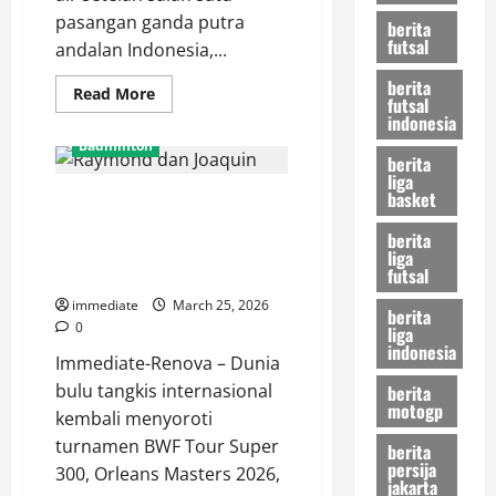
pasangan ganda putra
berita
futsal
andalan Indonesia,...
berita
Read
Read More
futsal
more
indonesia
about
Belum
Badminton
Maksimal,
berita
Leo
liga
dan
basket
Sempat Beri Perlawanan Sengit,
Bagas
Tersingkir
Raymond dan Joaquin Akhirnya
dari
berita
Orleans
Dijegal Denmark di Orleans
liga
Masters
futsal
Masters 2026
2026
Usai
immediate
March 25, 2026
Kalah
berita
Telak
0
liga
indonesia
Immediate-Renova – Dunia
bulu tangkis internasional
berita
motogp
kembali menyoroti
turnamen BWF Tour Super
berita
persija
300, Orleans Masters 2026,
jakarta