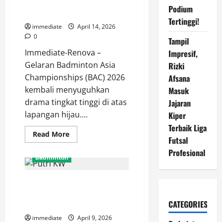
Devin Terhenti di Tangan
Juara
Podium
HYDROPLUS
Unggulan Pertama Asal Korea
Sirnas
Tertinggi!
A
immediate
April 14, 2026
Jatim
0
Usai
Tampil
Tekuk
Immediate-Renova –
Impresif,
Erghya
Aulia
Gelaran Badminton Asia
Rizki
Championships (BAC) 2026
Afsana
kembali menyuguhkan
Masuk
drama tingkat tinggi di atas
Jajaran
lapangan hijau....
Kiper
Terbaik Liga
Read
Read More
Futsal
more
about
Profesional
Hasil
Badminton
BAC
2026,
Faathir
Hasil BAC 2026: Putri KW
dan
Devin
Menang Telak 21-3, 21-7 Atas
Terhenti
di
CATEGORIES
Wakil UEA di Laga Pembuka
Tangan
Unggulan
immediate
April 9, 2026