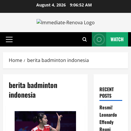
Skip
August 4, 2026
9:06:52 AM
to
content
WATCH
Primary
Menu
Home
berita badminton indonesia
berita badminton
RECENT
indonesia
POSTS
Resmi!
Leonardo
Effendy
Reuni