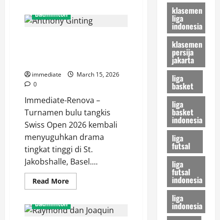
about
klasemen
Hasil
Badminton
liga
Orleans
indonesia
Masters
2026,
Swiss Open 2026, Anthony
Anthony
klasemen
Ginting
Ginting Lolos dari Lubang Jarum
persija
Tersingkir
jakarta
Usai
Usai Duel Sengit Tiga Gim
Takluk
dari
immediate
March 15, 2026
liga
Chou
basket
0
Tien
Chen
Immediate-Renova –
liga
basket
Turnamen bulu tangkis
indonesia
Swiss Open 2026 kembali
menyuguhkan drama
liga
futsal
tingkat tinggi di St.
Jakobshalle, Basel....
liga
futsal
indonesia
Read
Read More
more
about
liga
Swiss
indonesia
Badminton
Open
2026,