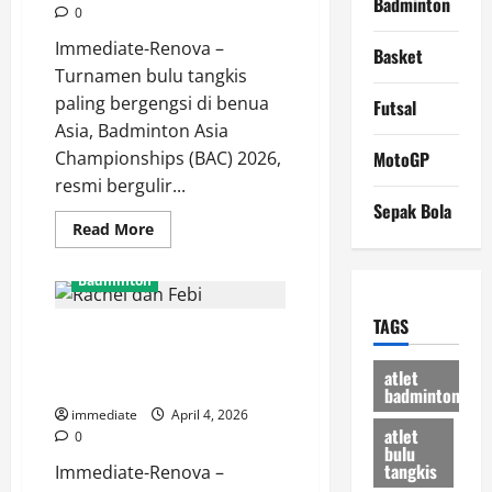
Badminton
Pertama
0
Asal
Korea
Immediate-Renova –
Basket
Turnamen bulu tangkis
paling bergengsi di benua
Futsal
Asia, Badminton Asia
Championships (BAC) 2026,
MotoGP
resmi bergulir...
Sepak Bola
Read
Read More
more
about
Hasil
Badminton
BAC
2026:
Putri
TAGS
Nyaris Paksa Rubber Game,
KW
Menang
Rachel dan Febi Gugur di
Telak
atlet
21-
Semifinal Orleans Masters 2026
badminton
3,
21-
immediate
April 4, 2026
7
atlet
0
Atas
bulu
Wakil
tangkis
Immediate-Renova –
UEA
di