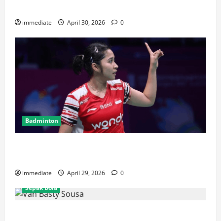
Rajawali Medan untuk Musim IBL 2026
immediate
April 30, 2026
0
Badminton
Ester Wardoyo Menang Telak atas Jesslyn Carrisia,
Sumbang Poin Perdana Indonesia di Uber Cup 2026
immediate
April 29, 2026
0
Sepak Bola
Van Basty Sousa dan Efek Instan Lini Tengah Persija