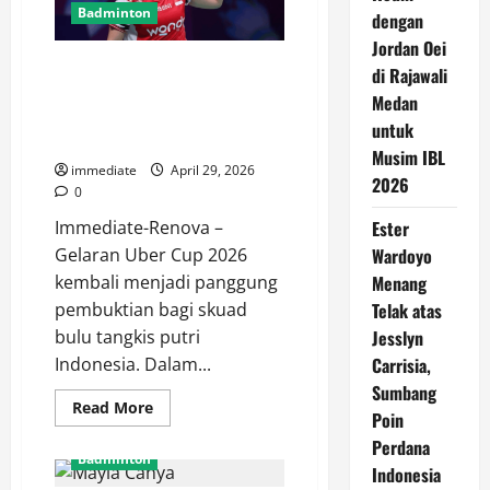
Badminton
dengan
Jordan Oei
Ester Wardoyo Menang Telak
di Rajawali
atas Jesslyn Carrisia, Sumbang
Medan
Poin Perdana Indonesia di Uber
untuk
Cup 2026
Musim IBL
immediate
April 29, 2026
2026
0
Immediate-Renova –
Ester
Gelaran Uber Cup 2026
Wardoyo
kembali menjadi panggung
Menang
pembuktian bagi skuad
Telak atas
bulu tangkis putri
Jesslyn
Indonesia. Dalam...
Carrisia,
Sumbang
Read
Read More
Poin
more
about
Perdana
Ester
Badminton
Wardoyo
Indonesia
Menang