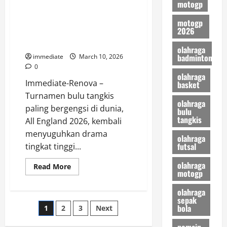
Anthony
motogp
Hasil All England 2026,
Ginting
Lolos
Raymond dan Joaquin Tumbang
motogp
dari
2026
Lubang
Setelah Duel Sengit Lawan Kim
Jarum
dan Seo
Usai
olahraga
Duel
badminton
immediate
March 10, 2026
Sengit
Tiga
0
Gim
olahraga
Immediate-Renova –
basket
Turnamen bulu tangkis
olahraga
paling bergengsi di dunia,
bulu
tangkis
All England 2026, kembali
menyuguhkan drama
olahraga
futsal
tingkat tinggi...
olahraga
Read
Read More
motogp
more
about
Hasil
olahraga
All
sepak
England
Posts
bola
1
2
3
Next
2026,
Raymond
dan
pemain