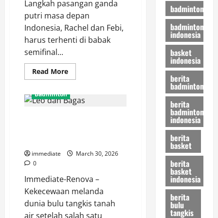
Langkah pasangan ganda
Laga
badminton
Pembuka
putri masa depan
badminton
Indonesia, Rachel dan Febi,
indonesia
harus terhenti di babak
basket
semifinal...
indonesia
Read
Read More
berita
more
about
badminton
Nyaris
Badminton
Paksa
berita
Rubber
badminton
Game,
Belum Maksimal, Leo dan Bagas
indonesia
Rachel
dan
Tersingkir dari Orleans Masters
Febi
berita
Gugur
2026 Usai Kalah Telak
basket
di
Semifinal
immediate
March 30, 2026
Orleans
berita
0
Masters
basket
2026
indonesia
Immediate-Renova –
Kekecewaan melanda
berita
dunia bulu tangkis tanah
bulu
tangkis
air setelah salah satu