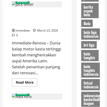
MotoGP
Aldeguer
berita
Dirumorkan
Gabung
sepak
Jack Miller dan Pedro Acosta
Pertamina
bola
Enduro
Tampil Dominan, Hasil FP1
VR46
Bola
di
MotoGP Brasil 2026
MotoGP
2027
immediate
March 23, 2026
bola liga
indonesia
0
Immediate-Renova – Dunia
bri liga
balap motor kasta tertinggi
bulu
kembali menghentakkan
tangkis
aspal Amerika Latin.
bulu
Setelah penantian panjang
tangkis
dan renovasi...
indonesia
Read
futsal
Read More
more
indonesia
about
Jack
MotoGP
indonesian
Miller
basketball
dan
Pedro
league
Solidaritas Tanpa Batas, Alex
Acosta