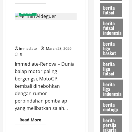
more
about
berita
Pesan
futsal
MotoGP
Kuat
Francesco
berita
Bagnaia
Fermin Aldeguer Dirumorkan
futsal
di
GP
indonesia
Gabung Pertamina Enduro VR46
Amerika,
Dominasi
di MotoGP 2027
berita
di
liga
COTA
immediate
March 28, 2026
adalah
basket
0
Sinyal
Perebutan
berita
Immediate-Renova – Dunia
Gelar
liga
balap motor paling
futsal
bergengsi, MotoGP,
berita
kembali dihebohkan
liga
indonesia
dengan rumor
perpindahan pembalap
berita
yang melibatkan salah...
motogp
berita
Read
Read More
more
persija
about
jakarta
Fermin