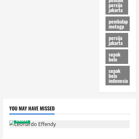
Ducati
persija
di
jakarta
Bursa
Transfer
pembalap
motogp
persija
jakarta
sepak
bola
sepak
bola
indonesia
YOU MAY HAVE MISSED
Basket
Resmi! Leonardo Effendy Reuni dengan Jordan Oei di