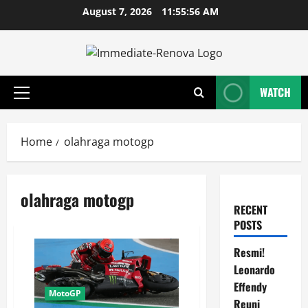
Skip
August 7, 2026
11:55:56 AM
to
content
WATCH
Primary
Menu
Home
olahraga motogp
olahraga motogp
RECENT
POSTS
Resmi!
Leonardo
Effendy
MotoGP
Reuni