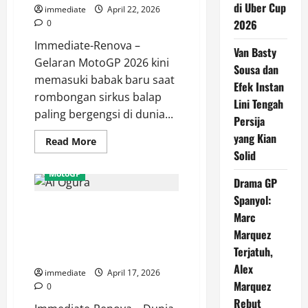
di Uber Cup
Podium
immediate
April 22, 2026
Tertinggi!
2026
0
Immediate-Renova –
Van Basty
Gelaran MotoGP 2026 kini
Sousa dan
memasuki babak baru saat
Efek Instan
rombongan sirkus balap
Lini Tengah
paling bergengsi di dunia...
Persija
yang Kian
Read
Read More
more
Solid
about
Ambisi
MotoGP
Jorge
Drama GP
Martin
di
Spanyol:
Terungkap! Ai Ogura Tinggalkan
MotoGP
Marc
Jerez,
Aprilia Demi Kursi Pabrikan
Tekad
Marquez
Bulat
Yamaha, Plot Plot Twist
Raih
Terjatuh,
Terbesar MotoGP
Podium
Perdana!
Alex
immediate
April 17, 2026
Marquez
0
Rebut