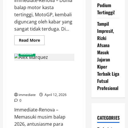
Immediate-Renova – Dunia
Podium
balap motor kasta
Tertinggi!
tertinggi, MotoGP, kembali
diguncang oleh kabar yang
Tampil
sangat tidak terduga. Di...
Impresif,
Rizki
Read
Read More
more
Afsana
about
Masuk
Terungkap!
MotoGP
Ai
Jajaran
Ogura
Tinggalkan
Kiper
Curhatan Pilu Alex Marquez,
Aprilia
Demi
Terbaik Liga
Mengapa Sang “Gresini Rider”
Kursi
Pabrikan
Sulit Tembus Dominasi
Futsal
Yamaha,
Klasemen MotoGP 2026?
Profesional
Plot
Plot
immediate
April 12, 2026
Twist
Terbesar
0
MotoGP
Immediate-Renova –
Memasuki musim balap
CATEGORIES
2026, antusiasme para