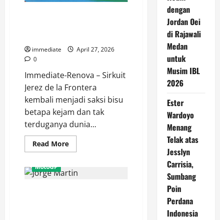
dengan
Drama GP Spanyol: Marc
Jordan Oei
Marquez Terjatuh, Alex Marquez
di Rajawali
Rebut Podium Tertinggi!
Medan
immediate
April 27, 2026
untuk
0
Musim IBL
Immediate-Renova – Sirkuit
2026
Jerez de la Frontera
kembali menjadi saksi bisu
Ester
betapa kejam dan tak
Wardoyo
terduganya dunia...
Menang
Telak atas
Read
Read More
more
Jesslyn
about
Carrisia,
Drama
MotoGP
GP
Sumbang
Spanyol:
Marc
Poin
Ambisi Jorge Martin di MotoGP
Marquez
Terjatuh,
Perdana
Jerez, Tekad Bulat Raih Podium
Alex
Marquez
Indonesia
Perdana!
Rebut