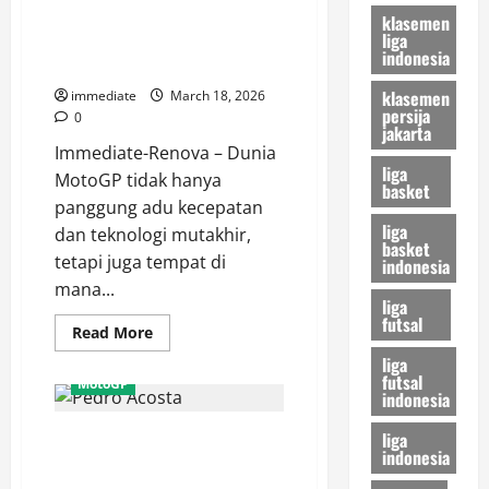
Tampil
Rins Rela Pinjamkan Motor
klasemen
Dominan,
liga
Hasil
Demi Bantu Fabio Quartararo
FP1
indonesia
Bangkit!
MotoGP
Brasil
klasemen
immediate
March 18, 2026
2026
persija
0
jakarta
Immediate-Renova – Dunia
liga
MotoGP tidak hanya
basket
panggung adu kecepatan
liga
dan teknologi mutakhir,
basket
tetapi juga tempat di
indonesia
mana...
liga
futsal
Read
Read More
more
liga
about
Solidaritas
futsal
MotoGP
Tanpa
indonesia
Batas,
Alex
liga
Plot Twist MotoGP 2027! Pedro
Rins
Rela
indonesia
Acosta Incar Kursi Bagnaia,
Pinjamkan
Motor
Skenario Gila Ducati di Bursa