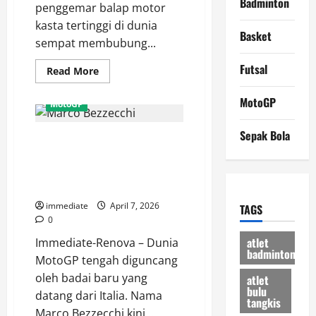
Badminton
penggemar balap motor
kasta tertinggi di dunia
Basket
sempat membubung...
Futsal
Read
Read More
more
about
Curhatan
MotoGP
MotoGP
Pilu
Alex
Marquez,
Sepak Bola
Rahasia Dominasi Marco
Mengapa
Sang
Bezzecchi, 5 Podium Utama
“Gresini
Rider”
Berturut-turut dan Ambisi
Sulit
Pecahkan Rekor Marquez
Tembus
Dominasi
immediate
April 7, 2026
TAGS
Klasemen
MotoGP
0
2026?
atlet
Immediate-Renova – Dunia
badminton
MotoGP tengah diguncang
oleh badai baru yang
atlet
bulu
datang dari Italia. Nama
tangkis
Marco Bezzecchi kini...