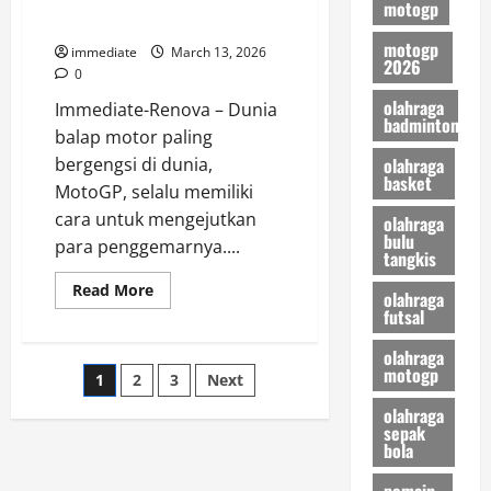
motogp
Demi
Transfer
Bantu
Fabio
motogp
immediate
March 13, 2026
Quartararo
2026
Bangkit!
0
olahraga
Immediate-Renova – Dunia
badminton
balap motor paling
olahraga
bergengsi di dunia,
basket
MotoGP, selalu memiliki
cara untuk mengejutkan
olahraga
bulu
para penggemarnya....
tangkis
Read
Read More
olahraga
more
futsal
about
Plot
Twist
olahraga
MotoGP
Posts
motogp
1
2
3
Next
2027!
Pedro
Acosta
olahraga
pagination
Incar
sepak
Kursi
bola
Bagnaia,
Skenario
pemain
Gila