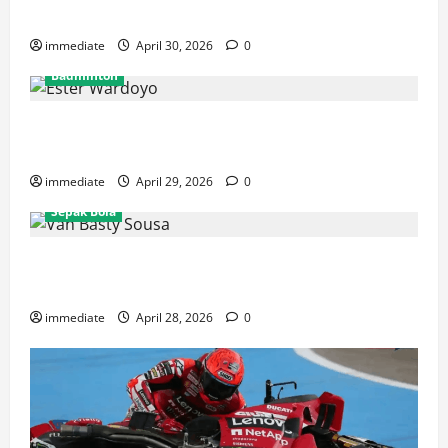
Rajawali Medan untuk Musim IBL 2026
immediate
April 30, 2026
0
Badminton
Ester Wardoyo Menang Telak atas Jesslyn Carrisia,
Sumbang Poin Perdana Indonesia di Uber Cup 2026
immediate
April 29, 2026
0
Sepak Bola
Van Basty Sousa dan Efek Instan Lini Tengah Persija
yang Kian Solid
immediate
April 28, 2026
0