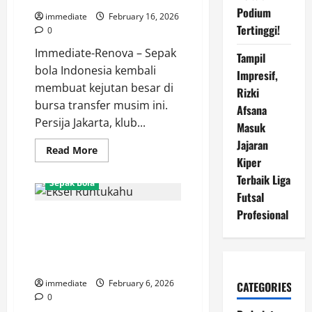
Tapi
Podium
Kualitas
immediate
February 16, 2026
Rumputnya
Tertinggi!
0
Perlu
Dibenahi!
Immediate-Renova – Sepak
Tampil
bola Indonesia kembali
Impresif,
membuat kejutan besar di
Rizki
bursa transfer musim ini.
Afsana
Persija Jakarta, klub...
Masuk
Jajaran
Read
Read More
more
Kiper
about
Terbaik Liga
Mengenal
Sepak Bola
Jean
Futsal
Mota,
Eks
Profesional
Apa yang Bisa Diberikan Eksel
Rekan
Setim
Runtukahu untuk Persija?
Messi
yang
Bomber “Ngeyel” Berlabuh di
Kini
Ibu Kota
Berkostum
Persija
immediate
February 6, 2026
CATEGORIES
Jakarta
0