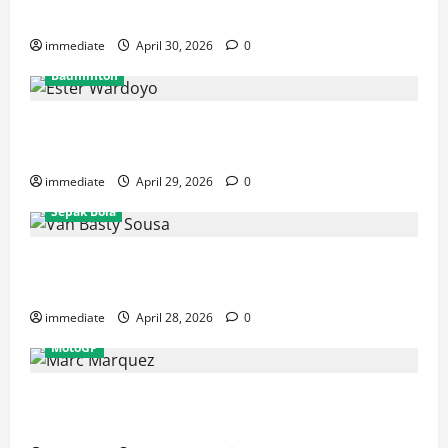
Rajawali Medan untuk Musim IBL 2026
immediate
April 30, 2026
0
Badminton
Ester Wardoyo Menang Telak atas Jesslyn Carrisia,
Sumbang Poin Perdana Indonesia di Uber Cup 2026
immediate
April 29, 2026
0
Sepak Bola
Van Basty Sousa dan Efek Instan Lini Tengah Persija
yang Kian Solid
immediate
April 28, 2026
0
MotoGP
Drama GP Spanyol: Marc Marquez Terjatuh, Alex
Marquez Rebut Podium Tertinggi!