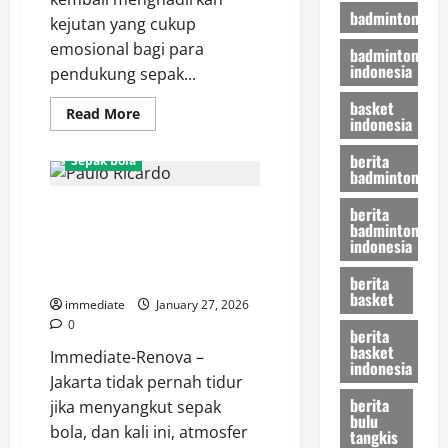
badminton
kejutan yang cukup
emosional bagi para
badminton
indonesia
pendukung sepak...
basket
Read
Read More
indonesia
more
about
Tinggalkan
berita
Sepak Bola
Ibu
badminton
Kota
Sementara,
Magis Brasil di Jakarta! Paulo
Rio
berita
Fahmi
badminton
Ricardo Resmi Gabung Persija,
Siap
indonesia
Beri
Jakmania Siap Sambut Idola
Pembuktian
Baru
berita
di
Arema
basket
immediate
January 27, 2026
FC
0
berita
basket
Immediate-Renova –
indonesia
Jakarta tidak pernah tidur
berita
jika menyangkut sepak
bulu
bola, dan kali ini, atmosfer
tangkis