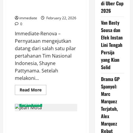
Persija
di Uber Cup
Kualitas Rumputnya Perlu
Jakarta
Dibenahi!
2026
Sangat
Menyenangkan
immediate
February 22, 2026
Van Basty
0
Sousa dan
Immediate-Renova –
Efek Instan
Pernyataan mengejutkan
Lini Tengah
datang dari salah satu pilar
Persija
pertahanan Tim Nasional
yang Kian
Indonesia, Shayne
Solid
Pattynama. Setelah
melakoni...
Drama GP
Spanyol:
Read
Read More
Marc
more
about
Marquez
Shayne
Sepak Bola
Pattynama
Terjatuh,
Blak-
blakan:
Alex
Mengenal Jean Mota, Eks Rekan
JIS
Stadion
Marquez
Setim Messi yang Kini
Kelas
Rebut
Dunia,
Berkostum Persija Jakarta