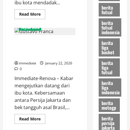
ibu kota mendadak...
berita
futsal
Read
Read More
more
about
berita
Magis
futsal
Sepak Bola
Brasil
indonesia
di
Jakarta!
Terima Kasih, Gustavo Franca!
berita
Paulo
Ricardo
liga
Pemain Asal Brasil Ini Resmi
Resmi
basket
Gabung
Pamit dari Persija Jakarta
Persija,
berita
Jakmania
immediate
January 22, 2026
Siap
liga
0
Sambut
futsal
Idola
Immediate-Renova – Kabar
Baru
berita
mengejutkan datang dari
liga
indonesia
ibu kota. Kebersamaan
antara Persija Jakarta dan
berita
motogp
bek tangguh asal Brasil,...
berita
Read
Read More
persija
more
about
jakarta