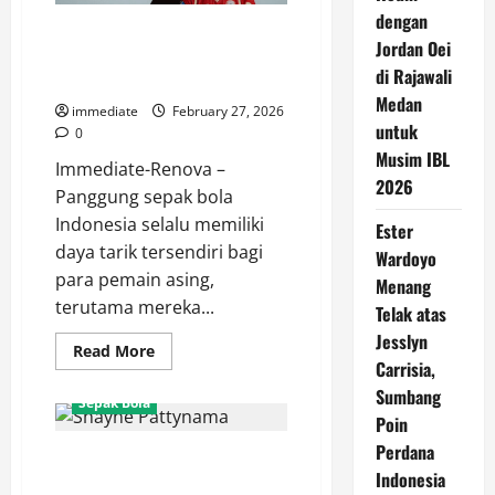
dengan
Paulo Ricardo Kaget! Tak
Jordan Oei
Sangka Suasana Internal Persija
di Rajawali
Jakarta Sangat Menyenangkan
Medan
immediate
February 27, 2026
untuk
0
Musim IBL
Immediate-Renova –
2026
Panggung sepak bola
Indonesia selalu memiliki
Ester
daya tarik tersendiri bagi
Wardoyo
para pemain asing,
Menang
terutama mereka...
Telak atas
Jesslyn
Read
Read More
more
Carrisia,
about
Sumbang
Paulo
Sepak Bola
Ricardo
Poin
Kaget!
Tak
Perdana
Shayne Pattynama Blak-blakan:
Sangka
Suasana
Indonesia
JIS Stadion Kelas Dunia, Tapi
Internal