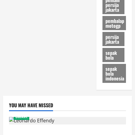
persija
jakarta
pembalap
motogp
persija
jakarta
sepak
bola
sepak
bola
indonesia
YOU MAY HAVE MISSED
Basket
Resmi! Leonardo Effendy Reuni dengan Jordan Oei di