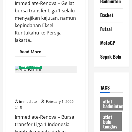
Badminton
Immediate-Renova – Geliat
bursa transfer Liga 1 selalu
Basket
menyajikan kejutan, namun
kepindahan Eksel
Futsal
Runtukahu ke Persija
Jakarta...
MotoGP
Read
Read More
more
Sepak Bola
about
Apa
Sepak Bola
yang
Bisa
Diberikan
Tinggalkan Ibu Kota Sementara,
Eksel
Runtukahu
Rio Fahmi Siap Beri Pembuktian
TAGS
untuk
Persija?
di Arema FC
Bomber
atlet
“Ngeyel”
immediate
February 1, 2026
Berlabuh
badminton
0
di
Ibu
atlet
Immediate-Renova – Bursa
Kota
bulu
transfer Liga 1 Indonesia
tangkis
kembali menghadirkan