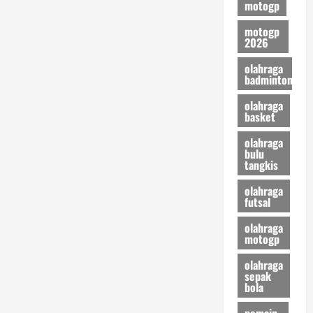
motogp
Kembali
Singo
Edan
motogp
2026
olahraga
badminton
olahraga
basket
olahraga
bulu
tangkis
olahraga
futsal
olahraga
motogp
olahraga
sepak
bola
pemain