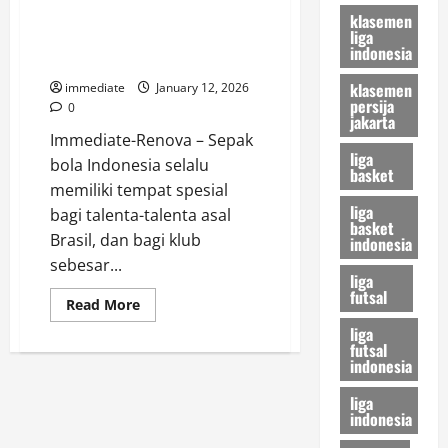
Transfer
Predator Brasil yang
klasemen
Persija
liga
Jakarta
Menghidupkan Kembali Singo
yang
indonesia
Edan
Bikin
Rival
klasemen
immediate
January 12, 2026
Waspada
persija
0
jakarta
Immediate-Renova – Sepak
liga
bola Indonesia selalu
basket
memiliki tempat spesial
liga
bagi talenta-talenta asal
basket
Brasil, dan bagi klub
indonesia
sebesar...
liga
futsal
Read
Read More
more
liga
about
Dalberto
futsal
Luan
indonesia
Belo,
Sang
liga
Predator
Brasil
indonesia
yang
Menghidupkan