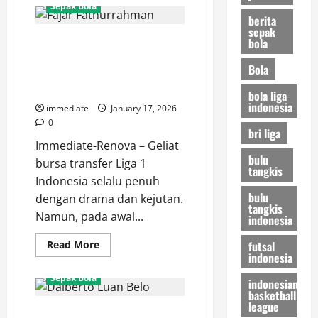
Terima
Sepak Bola
Kasih,
berita
Gustavo
sepak
Franca!
Fajar Fathurrahman Is Red!
bola
Pemain
Asal
Gebrakan Transfer Persija
Brasil
Bola
Ini
Jakarta yang Bikin Rival
Resmi
Waspada
Pamit
bola liga
dari
indonesia
immediate
January 17, 2026
Persija
Jakarta
0
bri liga
Immediate-Renova – Geliat
bulu
bursa transfer Liga 1
tangkis
Indonesia selalu penuh
bulu
dengan drama dan kejutan.
tangkis
Namun, pada awal...
indonesia
Read
futsal
Read More
more
indonesia
about
Fajar
Sepak Bola
indonesian
Fathurrahman
basketball
Is
Red!
league
Dalberto Luan Belo, Sang
Gebrakan