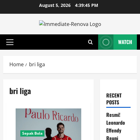
Skip
August 5, 2026
4:39:46 PM
to
content
WATCH
Primary
Menu
Home
bri liga
bri liga
RECENT
POSTS
Resmi!
Leonardo
Effendy
Sepak Bola
Reuni