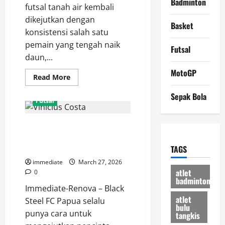
Badminton
futsal tanah air kembali
dikejutkan dengan
Basket
konsistensi salah satu
pemain yang tengah naik
Futsal
daun,...
MotoGP
Read
Read More
more
about
Sepak Bola
Mengulas
Futsal
Performa
Impresif
Ikhsani
Mengenal Vinicius Costa, Sang
Fajar
Bersama
Maestro Brasil di Skuad Black
Unggul
FC
Steel FC Papua
TAGS
Malang
Musim
immediate
March 27, 2026
Ini
atlet
0
badminton
Immediate-Renova – Black
atlet
Steel FC Papua selalu
bulu
punya cara untuk
tangkis