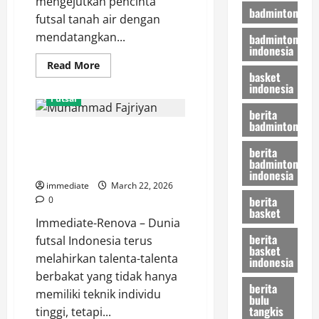
mengejutkan pencinta
badminton
futsal tanah air dengan
mendatangkan...
badminton
indonesia
Read
Read More
more
basket
about
indonesia
Mengenal
Futsal
Vinicius
berita
Costa,
badminton
Sang
Muhammad Fajriyan, Pivot
Maestro
Brasil
Tangguh Penguasa Lini Depan
berita
di
badminton
Skuad
Bintang Timur Surabaya
indonesia
Black
Steel
immediate
March 22, 2026
FC
berita
0
Papua
basket
Immediate-Renova – Dunia
berita
futsal Indonesia terus
basket
melahirkan talenta-talenta
indonesia
berbakat yang tidak hanya
berita
memiliki teknik individu
bulu
tangkis
tinggi, tetapi...