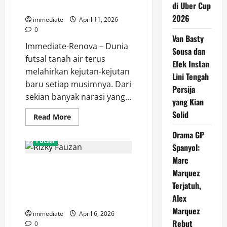
Skill
di Uber Cup
Profesional
dan
2026
Ketajaman
immediate
April 11, 2026
di
0
Lapangan
Van Basty
Immediate-Renova – Dunia
Sousa dan
futsal tanah air terus
Efek Instan
melahirkan kejutan-kejutan
Lini Tengah
baru setiap musimnya. Dari
Persija
sekian banyak narasi yang...
yang Kian
Solid
Read
Read More
more
about
Drama GP
Iqbal
Futsal
Aliefian
Spanyol:
dan
Kebangkitan
Marc
Profil Rizky Fauzan, Pilar
Moncongbulo
Marquez
FC
Penting di Balik Ketajaman
di
Terjatuh,
Liga
Fafage Banua di Liga Futsal
Futsal
Alex
Profesional
Profesional
Marquez
immediate
April 6, 2026
Rebut
0