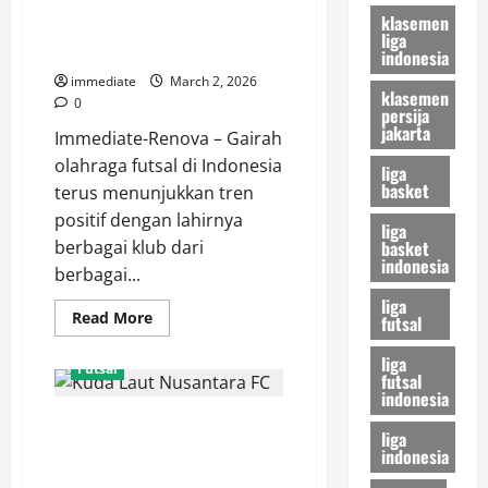
Moncongbulo FC, Kekuatan Baru
Futsal
Kepulauan
klasemen
Futsal dari Maros ke Panggung
Riau
liga
yang
Nasional
indonesia
Siap
Mengguncang
immediate
March 2, 2026
Nasional
klasemen
0
persija
jakarta
Immediate-Renova – Gairah
olahraga futsal di Indonesia
liga
basket
terus menunjukkan tren
positif dengan lahirnya
liga
basket
berbagai klub dari
indonesia
berbagai...
liga
Read
Read More
futsal
more
about
liga
Moncongbulo
Futsal
FC,
futsal
Kekuatan
indonesia
Baru
Kuda Laut Nusantara FC,
Futsal
liga
dari
Debutan yang Mengancam
indonesia
Maros
ke
Dominasi Raksasa Liga Futsal
Panggung