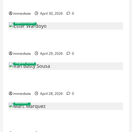
Rajawali Medan untuk Musim IBL 2026
immediate
April 30, 2026
0
Badminton
Ester Wardoyo Menang Telak atas Jesslyn Carrisia,
Sumbang Poin Perdana Indonesia di Uber Cup 2026
immediate
April 29, 2026
0
Sepak Bola
Van Basty Sousa dan Efek Instan Lini Tengah Persija
yang Kian Solid
immediate
April 28, 2026
0
MotoGP
Drama GP Spanyol: Marc Marquez Terjatuh, Alex
Marquez Rebut Podium Tertinggi!