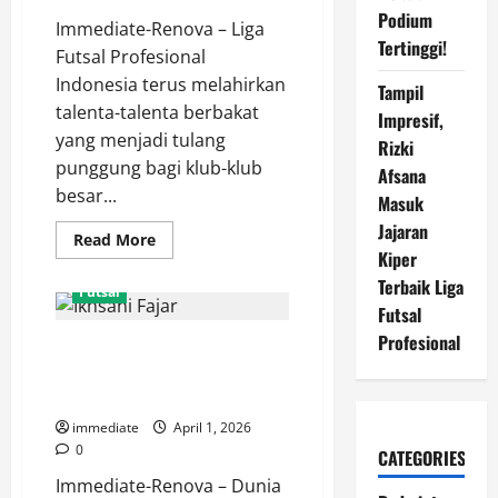
Podium
Immediate-Renova – Liga
Tertinggi!
Futsal Profesional
Indonesia terus melahirkan
Tampil
talenta-talenta berbakat
Impresif,
yang menjadi tulang
Rizki
punggung bagi klub-klub
Afsana
besar...
Masuk
Jajaran
Read
Read More
more
Kiper
about
Terbaik Liga
Profil
Futsal
Rizky
Futsal
Fauzan,
Pilar
Profesional
Mengulas Performa Impresif
Penting
di
Ikhsani Fajar Bersama Unggul
Balik
Ketajaman
FC Malang Musim Ini
Fafage
Banua
immediate
April 1, 2026
di
0
CATEGORIES
Liga
Futsal
Immediate-Renova – Dunia
Profesional