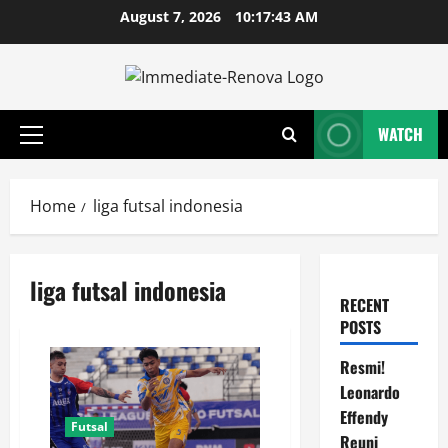
Skip
August 7, 2026
10:17:44 AM
to
content
WATCH
Primary
Menu
Home
liga futsal indonesia
liga futsal indonesia
RECENT
POSTS
Resmi!
Leonardo
Effendy
Futsal
Reuni