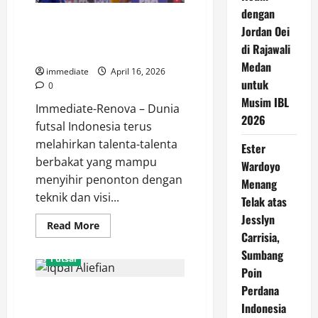
dengan
Aksi Memukau Diaz Riyansyah
Jordan Oei
Bersama Pangsuma FC, Skill dan
di Rajawali
Ketajaman di Lapangan
Medan
immediate
April 16, 2026
untuk
0
Musim IBL
Immediate-Renova – Dunia
2026
futsal Indonesia terus
melahirkan talenta-talenta
Ester
berbakat yang mampu
Wardoyo
menyihir penonton dengan
Menang
teknik dan visi...
Telak atas
Jesslyn
Read
Read More
more
Carrisia,
about
Sumbang
Aksi
Futsal
Memukau
Poin
Diaz
Riyansyah
Perdana
Iqbal Aliefian dan Kebangkitan
Bersama
Pangsuma
Indonesia
Moncongbulo FC di Liga Futsal
FC,