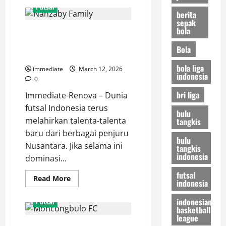
Mengenal
Futsal
Raybit
berita
FC,
sepak
Kekuatan
bola
Nanzaby Family, Kekuatan Baru
Baru
yang
Futsal Kepulauan Riau yang Siap
Mendominasi
Bola
Arena
Mengguncang Nasional
Futsal
bola liga
Modern
immediate
March 12, 2026
indonesia
0
bri liga
Immediate-Renova – Dunia
futsal Indonesia terus
bulu
melahirkan talenta-talenta
tangkis
baru dari berbagai penjuru
bulu
Nusantara. Jika selama ini
tangkis
indonesia
dominasi...
futsal
Read
Read More
indonesia
more
about
Nanzaby
indonesian
Futsal
Family,
basketball
Kekuatan
league
Baru