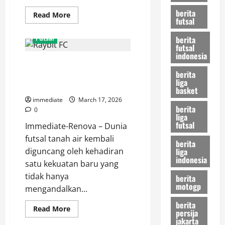
berita
Read
Read More
futsal
more
about
Muhammad
berita
Futsal
Fajriyan,
futsal
Pivot
indonesia
Tangguh
Mengenal Raybit FC, Kekuatan
Penguasa
Lini
berita
Baru yang Mendominasi Arena
Depan
liga
Bintang
Futsal Modern
basket
Timur
Surabaya
immediate
March 17, 2026
berita
0
liga
futsal
Immediate-Renova – Dunia
futsal tanah air kembali
berita
liga
diguncang oleh kehadiran
indonesia
satu kekuatan baru yang
tidak hanya
berita
motogp
mengandalkan...
berita
Read
Read More
persija
more
jakarta
about