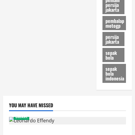
persija
jakarta
pembalap
motogp
persija
jakarta
sepak
bola
sepak
bola
indonesia
YOU MAY HAVE MISSED
Basket
Resmi! Leonardo Effendy Reuni dengan Jordan Oei di