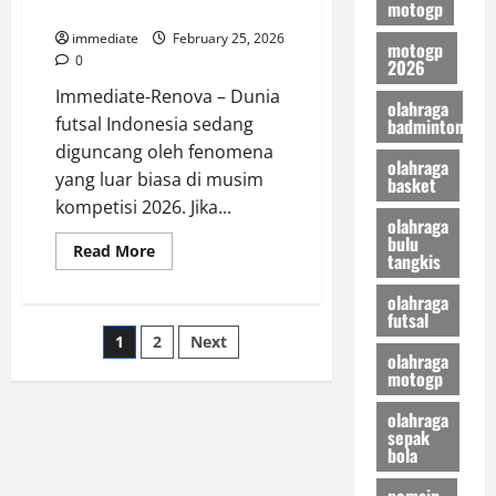
motogp
Profesional
Nasional
immediate
February 25, 2026
motogp
0
2026
Immediate-Renova – Dunia
olahraga
futsal Indonesia sedang
badminton
diguncang oleh fenomena
olahraga
yang luar biasa di musim
basket
kompetisi 2026. Jika...
olahraga
bulu
Read
Read More
tangkis
more
about
Kuda
olahraga
Laut
futsal
Nusantara
Posts
1
2
Next
FC,
olahraga
Debutan
yang
motogp
pagination
Mengancam
Dominasi
olahraga
Raksasa
sepak
Liga
Futsal
bola
Profesional
pemain