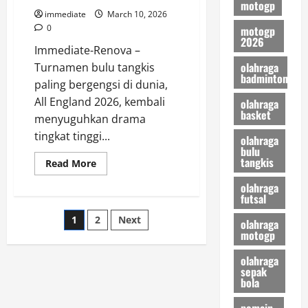
motogp
Chou
immediate
March 10, 2026
Tien
Chen
0
motogp
2026
Immediate-Renova –
olahraga
Turnamen bulu tangkis
badminton
paling bergengsi di dunia,
All England 2026, kembali
olahraga
basket
menyuguhkan drama
tingkat tinggi...
olahraga
bulu
tangkis
Read
Read More
more
about
olahraga
Hasil
futsal
All
England
Posts
1
2
Next
2026,
olahraga
Raymond
motogp
dan
pagination
Joaquin
olahraga
Tumbang
Setelah
sepak
Duel
bola
Sengit
Lawan
pemain
Kim