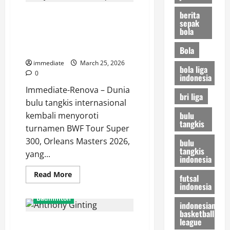
Leo
dan
berita
Sempat Beri Perlawanan Sengit,
Bagas
sepak
Tersingkir
Raymond dan Joaquin Akhirnya
dari
bola
Orleans
Dijegal Denmark di Orleans
Masters
Masters 2026
Bola
2026
Usai
immediate
March 25, 2026
Kalah
bola liga
Telak
0
indonesia
Immediate-Renova – Dunia
bri liga
bulu tangkis internasional
bulu
kembali menyoroti
tangkis
turnamen BWF Tour Super
300, Orleans Masters 2026,
bulu
tangkis
yang...
indonesia
Read
Read More
futsal
more
indonesia
about
Sempat
Badminton
Beri
indonesian
Perlawanan
basketball
Sengit,
league
Hasil Orleans Masters 2026,
Raymond