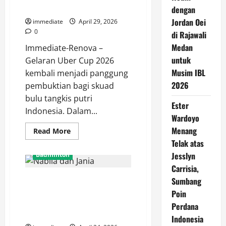
Cup 2026
dengan
Jordan Oei
immediate
April 29, 2026
0
di Rajawali
Medan
Immediate-Renova –
untuk
Gelaran Uber Cup 2026
Musim IBL
kembali menjadi panggung
2026
pembuktian bagi skuad
bulu tangkis putri
Ester
Indonesia. Dalam...
Wardoyo
Menang
Read
Read More
more
Telak atas
about
Ester
Jesslyn
Badminton
Wardoyo
Menang
Carrisia,
Telak
Perlawanan Sengit Nabila dan
atas
Sumbang
Jesslyn
Jania Berakhir Runner-up di
Poin
Carrisia,
Sumbang
HYDROPLUS Sirnas A Jawa
Perdana
Poin
Timur 2026
Perdana
Indonesia
Indonesia