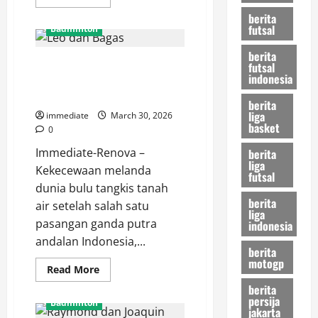
more
about
berita
Nyaris
futsal
Badminton
Paksa
Rubber
berita
Game,
Belum Maksimal, Leo dan Bagas
Rachel
futsal
dan
indonesia
Tersingkir dari Orleans Masters
Febi
Gugur
2026 Usai Kalah Telak
berita
di
Semifinal
liga
immediate
March 30, 2026
Orleans
basket
0
Masters
2026
Immediate-Renova –
berita
liga
Kekecewaan melanda
futsal
dunia bulu tangkis tanah
berita
air setelah salah satu
liga
pasangan ganda putra
indonesia
andalan Indonesia,...
berita
motogp
Read
Read More
more
berita
about
Belum
persija
Badminton
Maksimal,
jakarta