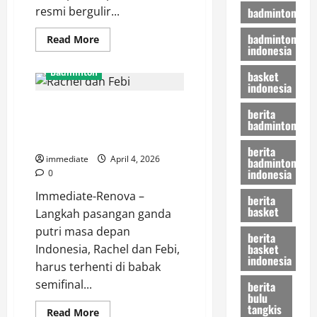
resmi bergulir...
badminton
badminton
Read
Read More
indonesia
more
about
Hasil
Badminton
basket
BAC
indonesia
2026:
Putri
Nyaris Paksa Rubber Game,
KW
berita
Menang
Rachel dan Febi Gugur di
badminton
Telak
21-
Semifinal Orleans Masters 2026
3,
berita
21-
immediate
April 4, 2026
badminton
7
indonesia
0
Atas
Wakil
Immediate-Renova –
UEA
berita
di
basket
Langkah pasangan ganda
Laga
Pembuka
putri masa depan
berita
basket
Indonesia, Rachel dan Febi,
indonesia
harus terhenti di babak
semifinal...
berita
bulu
tangkis
Read
Read More