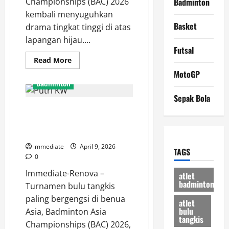
Championships (BAC) 2026
Badminton
kembali menyuguhkan
Basket
drama tingkat tinggi di atas
lapangan hijau....
Futsal
Read
Read More
more
MotoGP
about
Hasil
Badminton
BAC
2026,
Sepak Bola
Faathir
Hasil BAC 2026: Putri KW
dan
Devin
Menang Telak 21-3, 21-7 Atas
Terhenti
di
Wakil UEA di Laga Pembuka
Tangan
Unggulan
immediate
April 9, 2026
TAGS
Pertama
0
Asal
Korea
Immediate-Renova –
atlet
badminton
Turnamen bulu tangkis
paling bergengsi di benua
atlet
bulu
Asia, Badminton Asia
tangkis
Championships (BAC) 2026,