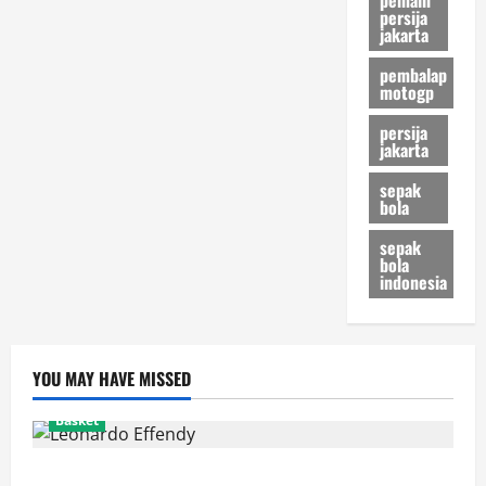
dan
persija
Seo
jakarta
pembalap
motogp
persija
jakarta
sepak
bola
sepak
bola
indonesia
YOU MAY HAVE MISSED
Basket
Resmi! Leonardo Effendy Reuni dengan Jordan Oei di