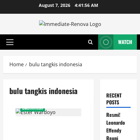
Skip
August 7, 2026
4:41:56 AM
to
content
WATCH
Primary
Menu
Home
bulu tangkis indonesia
bulu tangkis indonesia
RECENT
POSTS
Badminton
Resmi!
Leonardo
Ester Wardoyo Menang Telak
Effendy
atas Jesslyn Carrisia, Sumbang
Poin Perdana Indonesia di Uber
Reuni