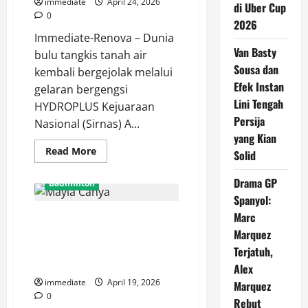
immediate
April 24, 2026
di
di Uber Cup
Uber
0
2026
Cup
2026
Immediate-Renova – Dunia
Van Basty
bulu tangkis tanah air
Sousa dan
kembali bergejolak melalui
Efek Instan
gelaran bergengsi
Lini Tengah
HYDROPLUS Kejuaraan
Persija
Nasional (Sirnas) A...
yang Kian
Read
Read More
Solid
more
about
Perlawanan
Drama GP
Badminton
Sengit
Nabila
Spanyol:
dan
Marc
Mayla Cahya Afilian Pratiwi
Jania
Berakhir
Segel Gelar Juara HYDROPLUS
Marquez
Runner-
up
Sirnas A Jatim Usai Tekuk
Terjatuh,
di
Erghya Aulia
HYDROPLUS
Alex
Sirnas
immediate
April 19, 2026
Marquez
A
Jawa
0
Rebut
Timur