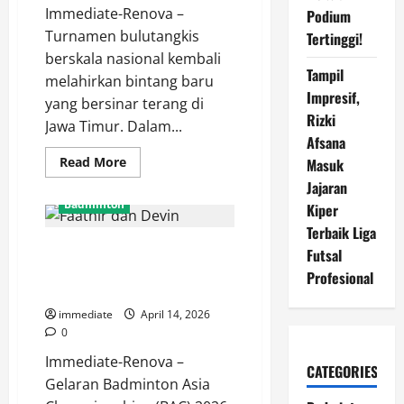
2026
Immediate-Renova –
Podium
Turnamen bulutangkis
Tertinggi!
berskala nasional kembali
Tampil
melahirkan bintang baru
Impresif,
yang bersinar terang di
Rizki
Jawa Timur. Dalam...
Afsana
Read
Read More
Masuk
more
Jajaran
about
Mayla
Badminton
Kiper
Cahya
Afilian
Terbaik Liga
Pratiwi
Hasil BAC 2026, Faathir dan
Segel
Futsal
Gelar
Devin Terhenti di Tangan
Juara
Profesional
HYDROPLUS
Unggulan Pertama Asal Korea
Sirnas
A
immediate
April 14, 2026
Jatim
0
Usai
Tekuk
Immediate-Renova –
Erghya
CATEGORIES
Aulia
Gelaran Badminton Asia