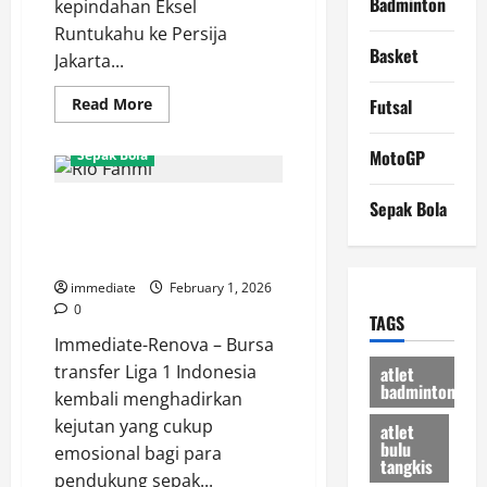
Badminton
kepindahan Eksel
Runtukahu ke Persija
Basket
Jakarta...
Read
Read More
Futsal
more
about
Apa
MotoGP
Sepak Bola
yang
Bisa
Diberikan
Sepak Bola
Tinggalkan Ibu Kota Sementara,
Eksel
Runtukahu
Rio Fahmi Siap Beri Pembuktian
untuk
Persija?
di Arema FC
Bomber
“Ngeyel”
immediate
February 1, 2026
Berlabuh
0
di
TAGS
Ibu
Immediate-Renova – Bursa
Kota
transfer Liga 1 Indonesia
atlet
badminton
kembali menghadirkan
kejutan yang cukup
atlet
bulu
emosional bagi para
tangkis
pendukung sepak...