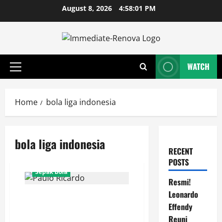
Skip
August 8, 2026
4:58:01 PM
to
content
WATCH
Primary
Menu
Home
bola liga indonesia
bola liga indonesia
RECENT
POSTS
Sepak Bola
Resmi!
Leonardo
Paulo Ricardo Kaget! Tak
Effendy
Sangka Suasana Internal Persija
Jakarta Sangat Menyenangkan
Reuni