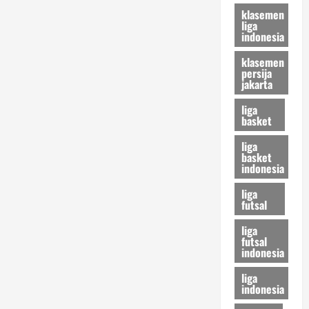
Waspada
klasemen
liga
indonesia
klasemen
persija
jakarta
liga
basket
liga
basket
indonesia
liga
futsal
liga
futsal
indonesia
liga
indonesia