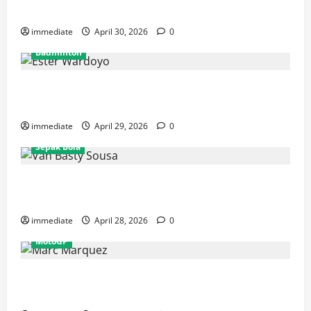
Rajawali Medan untuk Musim IBL 2026
immediate
April 30, 2026
0
Badminton
Ester Wardoyo Menang Telak atas Jesslyn Carrisia,
Sumbang Poin Perdana Indonesia di Uber Cup 2026
immediate
April 29, 2026
0
Sepak Bola
Van Basty Sousa dan Efek Instan Lini Tengah Persija
yang Kian Solid
immediate
April 28, 2026
0
MotoGP
Drama GP Spanyol: Marc Marquez Terjatuh, Alex
Marquez Rebut Podium Tertinggi!