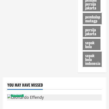
persija
jakarta
pembalap
motogp
persija
jakarta
sepak
bola
sepak
bola
indonesia
YOU MAY HAVE MISSED
Basket
Resmi! Leonardo Effendy Reuni dengan Jordan Oei di