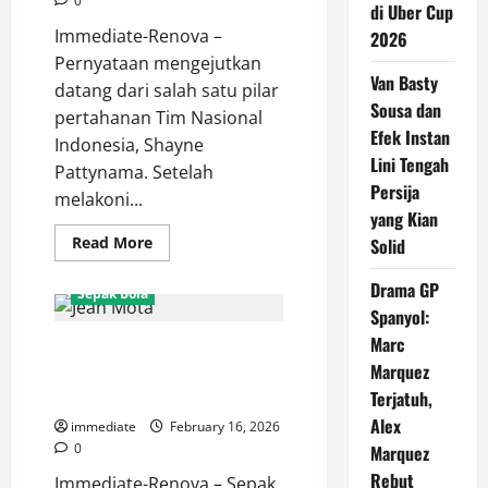
0
di Uber Cup
Immediate-Renova –
2026
Pernyataan mengejutkan
Van Basty
datang dari salah satu pilar
Sousa dan
pertahanan Tim Nasional
Efek Instan
Indonesia, Shayne
Lini Tengah
Pattynama. Setelah
Persija
melakoni...
yang Kian
Read
Read More
Solid
more
about
Shayne
Drama GP
Sepak Bola
Pattynama
Spanyol:
Blak-
blakan:
Marc
Mengenal Jean Mota, Eks Rekan
JIS
Stadion
Marquez
Setim Messi yang Kini
Kelas
Dunia,
Berkostum Persija Jakarta
Terjatuh,
Tapi
Alex
Kualitas
immediate
February 16, 2026
Rumputnya
0
Marquez
Perlu
Dibenahi!
Rebut
Immediate-Renova – Sepak