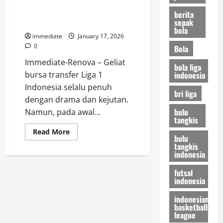
Gebrakan Transfer Persija
Brasil
Ini
Jakarta yang Bikin Rival
berita
Resmi
sepak
Waspada
Pamit
bola
dari
immediate
January 17, 2026
Persija
Jakarta
0
Bola
Immediate-Renova – Geliat
bola liga
indonesia
bursa transfer Liga 1
Indonesia selalu penuh
bri liga
dengan drama dan kejutan.
bulu
Namun, pada awal...
tangkis
Read
Read More
bulu
more
tangkis
about
Fajar
indonesia
Fathurrahman
Is
futsal
Red!
indonesia
Gebrakan
Transfer
Persija
indonesian
Jakarta
basketball
yang
league
Bikin
Rival