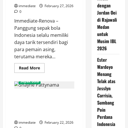
dengan
immediate
February 27, 2026
0
Jordan Oei
di Rajawali
Immediate-Renova –
Medan
Panggung sepak bola
untuk
Indonesia selalu memiliki
Musim IBL
daya tarik tersendiri bagi
2026
para pemain asing,
terutama mereka...
Ester
Wardoyo
Read
Read More
more
Menang
about
Paulo
Telak atas
Sepak Bola
Ricardo
Kaget!
Jesslyn
Tak
Carrisia,
Shayne Pattynama Blak-blakan:
Sangka
Suasana
JIS Stadion Kelas Dunia, Tapi
Sumbang
Internal
Persija
Kualitas Rumputnya Perlu
Poin
Jakarta
Dibenahi!
Sangat
Perdana
Menyenangkan
immediate
February 22, 2026
Indonesia