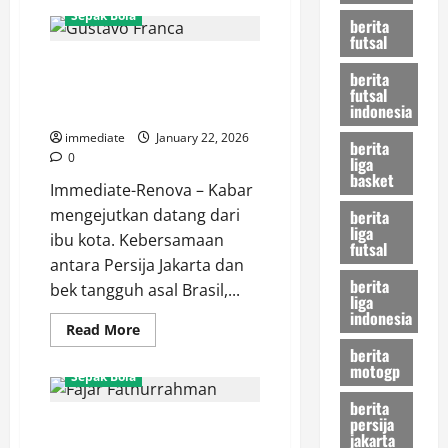
Magis
Sepak Bola
berita
Brasil
di
futsal
Jakarta!
Terima Kasih, Gustavo Franca!
Paulo
berita
Ricardo
Pemain Asal Brasil Ini Resmi
futsal
Resmi
Gabung
indonesia
Pamit dari Persija Jakarta
Persija,
Jakmania
immediate
January 22, 2026
berita
Siap
0
liga
Sambut
basket
Idola
Immediate-Renova – Kabar
Baru
mengejutkan datang dari
berita
liga
ibu kota. Kebersamaan
futsal
antara Persija Jakarta dan
berita
bek tangguh asal Brasil,...
liga
indonesia
Read
Read More
more
berita
about
motogp
Terima
Sepak Bola
Kasih,
Gustavo
berita
Franca!
persija
Fajar Fathurrahman Is Red!
Pemain
jakarta
Asal