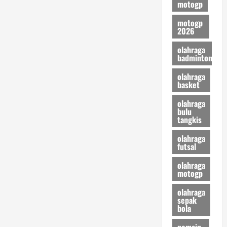
motogp
motogp
2026
olahraga
badminton
olahraga
basket
olahraga
bulu
tangkis
olahraga
futsal
olahraga
motogp
olahraga
sepak
bola
pemain