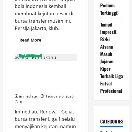
Podium
bola Indonesia kembali
Tertinggi!
membuat kejutan besar di
bursa transfer musim ini.
Tampil
Persija Jakarta, klub...
Impresif,
Rizki
Read
Read More
more
Afsana
about
Mengenal
Masuk
Sepak Bola
Jean
Mota,
Jajaran
Eks
Kiper
Apa yang Bisa Diberikan Eksel
Rekan
Setim
Runtukahu untuk Persija?
Terbaik Liga
Messi
yang
Bomber “Ngeyel” Berlabuh di
Futsal
Kini
Ibu Kota
Berkostum
Profesional
Persija
immediate
February 6, 2026
Jakarta
0
Immediate-Renova – Geliat
bursa transfer Liga 1 selalu
CATEGORIES
menyajikan kejutan, namun