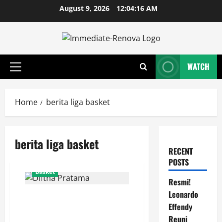
Skip
August 9, 2026
12:04:16 AM
to
content
WATCH
Primary
Menu
Home
berita liga basket
berita liga basket
RECENT
POSTS
Basket
Resmi!
Leonardo
Peran Vital Diftha Pratama,
Effendy
Membawa Mental Juara ke
Skuad Hangtuah Jakarta
Reuni