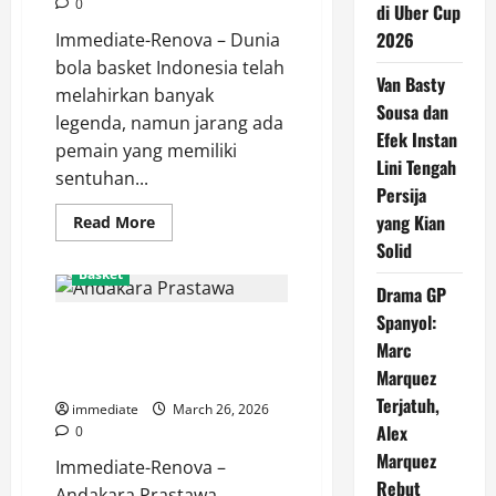
0
di Uber Cup
2026
Immediate-Renova – Dunia
bola basket Indonesia telah
Van Basty
melahirkan banyak
Sousa dan
legenda, namun jarang ada
Efek Instan
pemain yang memiliki
Lini Tengah
sentuhan...
Persija
yang Kian
Read
Read More
more
Solid
about
Kaleb
Basket
Ramot
Drama GP
Gemilang,
Pemain
Spanyol:
Profil Andakara Prastawa, Sang
Pertama
yang
Marc
“Local Pride” dan Mesin Poin
Juara
Marquez
IBL
Utama Pelita Jaya
dengan
Terjatuh,
Tiga
immediate
March 26, 2026
Klub
Alex
0
Berbeda
Marquez
Immediate-Renova –
Rebut
Andakara Prastawa