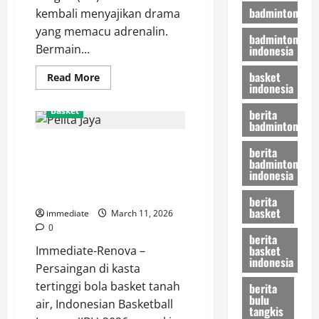
badminton
kembali menyajikan drama
yang memacu adrenalin.
badminton
Bermain...
indonesia
basket
Read
Read More
indonesia
more
about
RANS
Basket
berita
Simba
badminton
Bogor
Tumbang
Update Klasemen IBL 2026:
101-
berita
105
Pelita Jaya Kokoh di Peringkat
badminton
dari
indonesia
Kesatria
Pertama, Bogor Hornbills dan
Bengawan
Satria Muda Membayangi
Solo,
berita
Pelatih:
basket
immediate
March 11, 2026
Kami
Terlambat
0
Panas
berita
basket
Immediate-Renova –
indonesia
Persaingan di kasta
tertinggi bola basket tanah
berita
bulu
air, Indonesian Basketball
tangkis