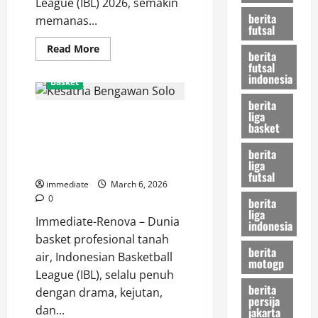
League (IBL) 2026, semakin
berita
memanas...
futsal
Read
Read More
berita
more
futsal
about
indonesia
Update
Basket
Klasemen
IBL
berita
2026:
liga
Terima Kasih Deon! Kesatria
Pelita
basket
Jaya
Bengawan Solo Siapkan Amunisi
Kokoh
di
Baru untuk Guncang Paruh
berita
Peringkat
liga
Kedua IBL
Pertama,
futsal
Bogor
immediate
March 6, 2026
Hornbills
dan
0
berita
Satria
liga
Muda
Immediate-Renova – Dunia
indonesia
Membayangi
basket profesional tanah
berita
air, Indonesian Basketball
motogp
League (IBL), selalu penuh
berita
dengan drama, kejutan,
persija
dan...
jakarta