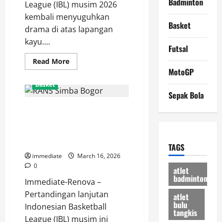
Badminton
League (IBL) musim 2026
kembali menyuguhkan
Basket
drama di atas lapangan
kayu....
Futsal
Read
Read More
more
MotoGP
about
Tak
Basket
Berdaya
Sepak Bola
di
Bogor,
RANS Simba Bogor Tumbang
Satya
Wacana
101-105 dari Kesatria Bengawan
Salatiga
Harus
Solo, Pelatih: Kami Terlambat
Mengakui
Panas
Keunggulan
TAGS
RANS
immediate
March 16, 2026
Simba
0
atlet
badminton
Immediate-Renova –
Pertandingan lanjutan
atlet
bulu
Indonesian Basketball
tangkis
League (IBL) musim ini