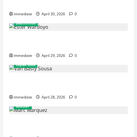
Rajawali Medan untuk Musim IBL 2026
immediate
April 30, 2026
0
Badminton
Ester Wardoyo Menang Telak atas Jesslyn Carrisia,
Sumbang Poin Perdana Indonesia di Uber Cup 2026
immediate
April 29, 2026
0
Sepak Bola
Van Basty Sousa dan Efek Instan Lini Tengah Persija
yang Kian Solid
immediate
April 28, 2026
0
MotoGP
Drama GP Spanyol: Marc Marquez Terjatuh, Alex
Marquez Rebut Podium Tertinggi!