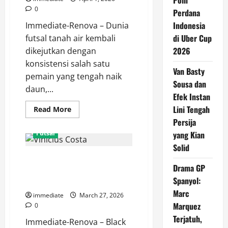
Poin
0
Perdana
Indonesia
Immediate-Renova – Dunia
di Uber Cup
futsal tanah air kembali
2026
dikejutkan dengan
konsistensi salah satu
Van Basty
pemain yang tengah naik
Sousa dan
daun,...
Efek Instan
Lini Tengah
Read
Read More
more
Persija
about
Mengulas
Futsal
yang Kian
Performa
Impresif
Solid
Ikhsani
Mengenal Vinicius Costa, Sang
Fajar
Bersama
Drama GP
Maestro Brasil di Skuad Black
Unggul
Spanyol:
FC
Steel FC Papua
Malang
Marc
Musim
immediate
March 27, 2026
Ini
Marquez
0
Terjatuh,
Immediate-Renova – Black