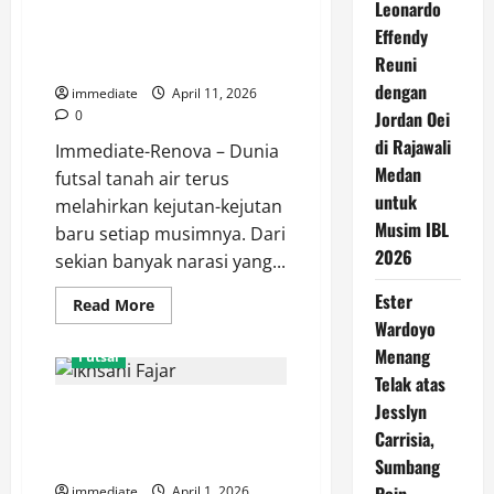
Leonardo
Iqbal Aliefian dan Kebangkitan
Effendy
Moncongbulo FC di Liga Futsal
Profesional
Reuni
dengan
immediate
April 11, 2026
0
Jordan Oei
di Rajawali
Immediate-Renova – Dunia
Medan
futsal tanah air terus
untuk
melahirkan kejutan-kejutan
Musim IBL
baru setiap musimnya. Dari
2026
sekian banyak narasi yang...
Ester
Read
Read More
more
Wardoyo
about
Iqbal
Menang
Futsal
Aliefian
dan
Telak atas
Kebangkitan
Jesslyn
Mengulas Performa Impresif
Moncongbulo
FC
Ikhsani Fajar Bersama Unggul
Carrisia,
di
Liga
FC Malang Musim Ini
Sumbang
Futsal
Profesional
immediate
April 1, 2026