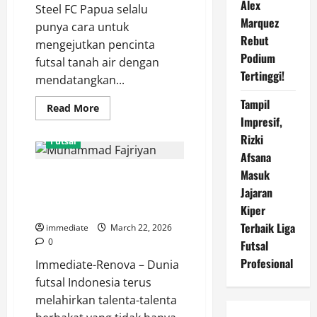
Alex
Steel FC Papua selalu
Marquez
punya cara untuk
Rebut
mengejutkan pencinta
Podium
futsal tanah air dengan
Tertinggi!
mendatangkan...
Tampil
Read
Read More
more
Impresif,
about
Mengenal
Rizki
Futsal
Vinicius
Afsana
Costa,
Sang
Masuk
Muhammad Fajriyan, Pivot
Maestro
Brasil
Jajaran
Tangguh Penguasa Lini Depan
di
Skuad
Bintang Timur Surabaya
Kiper
Black
Steel
Terbaik Liga
immediate
March 22, 2026
FC
0
Futsal
Papua
Profesional
Immediate-Renova – Dunia
futsal Indonesia terus
melahirkan talenta-talenta