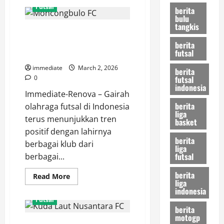
Nanzaby
Futsal
berita
Family,
bulu
Kekuatan
Baru
tangkis
Moncongbulo FC, Kekuatan Baru
Futsal
Kepulauan
Futsal dari Maros ke Panggung
berita
Riau
futsal
yang
Nasional
Siap
Mengguncang
immediate
March 2, 2026
berita
Nasional
futsal
0
indonesia
Immediate-Renova – Gairah
berita
olahraga futsal di Indonesia
liga
terus menunjukkan tren
basket
positif dengan lahirnya
berita
berbagai klub dari
liga
futsal
berbagai...
berita
Read
Read More
liga
more
indonesia
about
Moncongbulo
Futsal
FC,
berita
Kekuatan
motogp
Baru