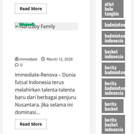
atlet
bulu
Read
Read More
more
tangkis
about
Mengenal
Futsal
badminton
Raybit
FC,
Kekuatan
badminton
Nanzaby Family, Kekuatan Baru
Baru
indonesia
yang
Futsal Kepulauan Riau yang Siap
Mendominasi
Arena
Mengguncang Nasional
basket
Futsal
indonesia
Modern
immediate
March 12, 2026
0
berita
badminton
Immediate-Renova – Dunia
futsal Indonesia terus
berita
badminton
melahirkan talenta-talenta
indonesia
baru dari berbagai penjuru
berita
Nusantara. Jika selama ini
basket
dominasi...
berita
basket
Read
Read More
more
indonesia
about