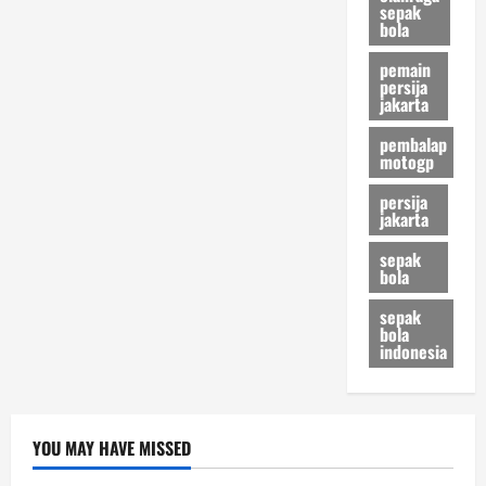
sepak
bola
pemain
persija
jakarta
pembalap
motogp
persija
jakarta
sepak
bola
sepak
bola
indonesia
YOU MAY HAVE MISSED