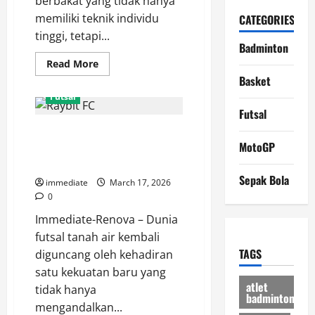
berbakat yang tidak hanya
memiliki teknik individu
CATEGORIES
tinggi, tetapi...
Badminton
Read
Read More
more
Basket
about
Muhammad
Futsal
Fajriyan,
Pivot
Futsal
Tangguh
Mengenal Raybit FC, Kekuatan
Penguasa
Lini
MotoGP
Baru yang Mendominasi Arena
Depan
Bintang
Futsal Modern
Timur
Sepak Bola
Surabaya
immediate
March 17, 2026
0
Immediate-Renova – Dunia
futsal tanah air kembali
TAGS
diguncang oleh kehadiran
satu kekuatan baru yang
atlet
tidak hanya
badminton
mengandalkan...