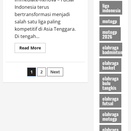
liga
Indonesia terus
indonesia
bertransformasi menjadi
motogp
salah satu liga paling
kompetitif di Asia Tenggara.
motogp
2026
Di tengah...
olahraga
Read
Read More
badminton
more
about
Misi
olahraga
Juara
basket
Cosmo
Posts
1
2
Next
JNE
Jakarta,
olahraga
Menakar
pagination
bulu
Kekuatan
tangkis
Skuad
“Yellow
Force”
olahraga
di
futsal
Musim
Ini
olahraga
motogp
olahraga