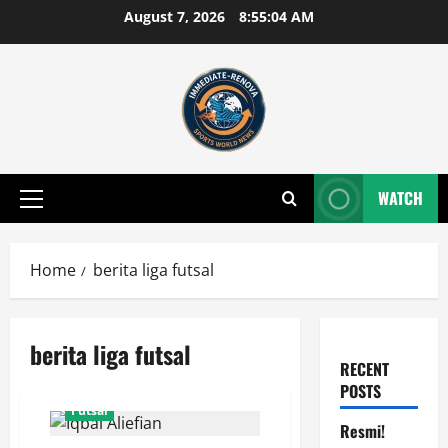
Skip
August 7, 2026
8:55:05 AM
to
content
WATCH
Primary
Menu
Home
berita liga futsal
berita liga futsal
RECENT
POSTS
Futsal
Resmi!