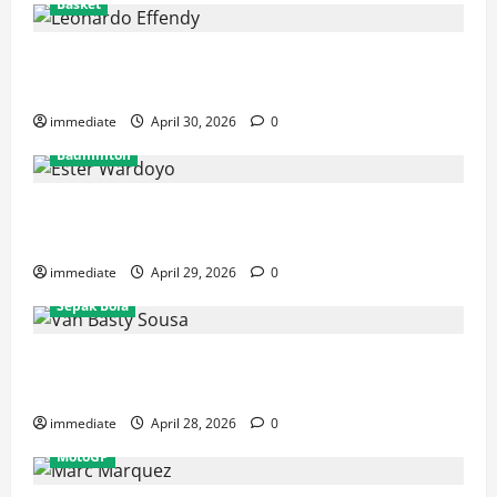
Basket
Resmi! Leonardo Effendy Reuni dengan Jordan Oei di
Rajawali Medan untuk Musim IBL 2026
immediate
April 30, 2026
0
Badminton
Ester Wardoyo Menang Telak atas Jesslyn Carrisia,
Sumbang Poin Perdana Indonesia di Uber Cup 2026
immediate
April 29, 2026
0
Sepak Bola
Van Basty Sousa dan Efek Instan Lini Tengah Persija
yang Kian Solid
immediate
April 28, 2026
0
MotoGP