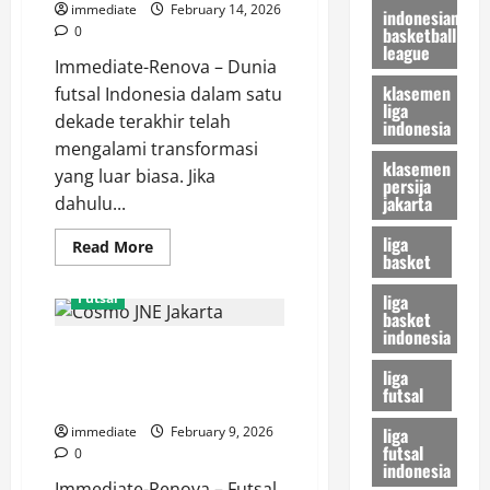
Liga
immediate
February 14, 2026
indonesian
Futsal
basketball
0
Profesional
league
Immediate-Renova – Dunia
klasemen
futsal Indonesia dalam satu
liga
dekade terakhir telah
indonesia
mengalami transformasi
klasemen
yang luar biasa. Jika
persija
jakarta
dahulu...
liga
Read
Read More
basket
more
about
Fafage
liga
Futsal
Banua,
basket
Representasi
indonesia
Kekuatan
Misi Juara Cosmo JNE Jakarta,
Futsal
Kalimantan
liga
Menakar Kekuatan Skuad
di
futsal
Kasta
“Yellow Force” di Musim Ini
Tertinggi
Indonesia
liga
immediate
February 9, 2026
futsal
0
indonesia
Immediate-Renova – Futsal