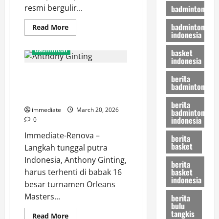
resmi bergulir...
badminton
badminton
Read
Read More
indonesia
more
about
Hasil
Badminton
basket
BAC
indonesia
2026:
Putri
Hasil Orleans Masters 2026,
KW
berita
Menang
Anthony Ginting Tersingkir Usai
badminton
Telak
21-
Takluk dari Chou Tien Chen
3,
berita
21-
immediate
March 20, 2026
badminton
7
indonesia
0
Atas
Wakil
Immediate-Renova –
UEA
berita
di
basket
Langkah tunggal putra
Laga
Pembuka
Indonesia, Anthony Ginting,
berita
basket
harus terhenti di babak 16
indonesia
besar turnamen Orleans
Masters...
berita
bulu
tangkis
Read
Read More