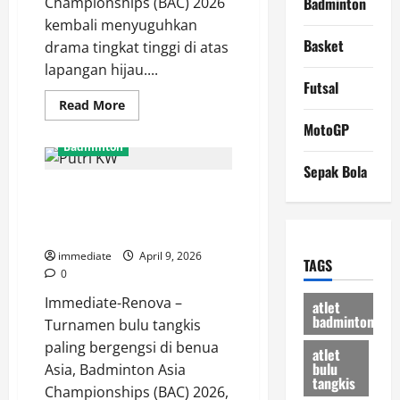
Championships (BAC) 2026
Badminton
kembali menyuguhkan
Basket
drama tingkat tinggi di atas
lapangan hijau....
Futsal
Read
Read More
more
MotoGP
about
Hasil
Badminton
BAC
2026,
Sepak Bola
Faathir
Hasil BAC 2026: Putri KW
dan
Devin
Menang Telak 21-3, 21-7 Atas
Terhenti
di
Wakil UEA di Laga Pembuka
Tangan
Unggulan
immediate
April 9, 2026
TAGS
Pertama
0
Asal
Korea
Immediate-Renova –
atlet
badminton
Turnamen bulu tangkis
paling bergengsi di benua
atlet
bulu
Asia, Badminton Asia
tangkis
Championships (BAC) 2026,