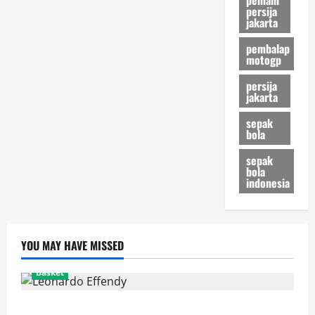
persija
jakarta
pembalap
motogp
persija
jakarta
sepak
bola
sepak
bola
indonesia
YOU MAY HAVE MISSED
Basket
Resmi! Leonardo Effendy Reuni dengan Jordan Oei di