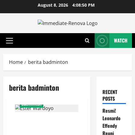
Skip
August 8, 2026
4:08:50 PM
to
content
WATCH
Primary
Menu
Home
berita badminton
berita badminton
RECENT
POSTS
Badminton
Resmi!
Leonardo
Ester Wardoyo Menang Telak
Effendy
atas Jesslyn Carrisia, Sumbang
Poin Perdana Indonesia di Uber
Reuni