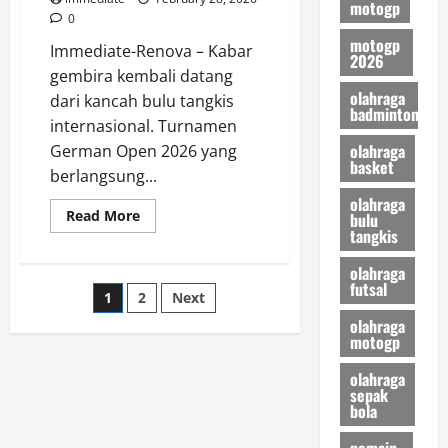
motogp
All
0
Indonesian
Final
motogp
Immediate-Renova – Kabar
2026
gembira kembali datang
olahraga
dari kancah bulu tangkis
badminton
internasional. Turnamen
olahraga
German Open 2026 yang
basket
berlangsung...
olahraga
Read
Read More
bulu
more
tangkis
about
Chemistry
olahraga
Makin
Solid!
futsal
Posts
1
2
Next
Tiwi
dan
olahraga
Fadia
pagination
motogp
Melesat
ke
Perempat
olahraga
Final
sepak
German
bola
Open
2026
pemain