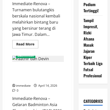
2026
Immediate-Renova –
Podium
Turnamen bulutangkis
Tertinggi!
berskala nasional kembali
Tampil
melahirkan bintang baru
Impresif,
yang bersinar terang di
Rizki
Jawa Timur. Dalam...
Afsana
Read
Read More
Masuk
more
Jajaran
about
Mayla
Badminton
Kiper
Cahya
Afilian
Terbaik Liga
Pratiwi
Hasil BAC 2026, Faathir dan
Segel
Futsal
Gelar
Devin Terhenti di Tangan
Juara
Profesional
HYDROPLUS
Unggulan Pertama Asal Korea
Sirnas
A
immediate
April 14, 2026
Jatim
0
Usai
Tekuk
Immediate-Renova –
Erghya
CATEGORIES
Aulia
Gelaran Badminton Asia