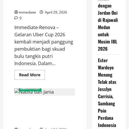
Cup 2026
dengan
Jordan Oei
immediate
April 29, 2026
0
di Rajawali
Medan
Immediate-Renova –
untuk
Gelaran Uber Cup 2026
Musim IBL
kembali menjadi panggung
2026
pembuktian bagi skuad
bulu tangkis putri
Ester
Indonesia. Dalam...
Wardoyo
Menang
Read
Read More
more
Telak atas
about
Ester
Jesslyn
Badminton
Wardoyo
Menang
Carrisia,
Telak
Perlawanan Sengit Nabila dan
atas
Sumbang
Jesslyn
Jania Berakhir Runner-up di
Poin
Carrisia,
Sumbang
HYDROPLUS Sirnas A Jawa
Perdana
Poin
Timur 2026
Perdana
Indonesia
Indonesia