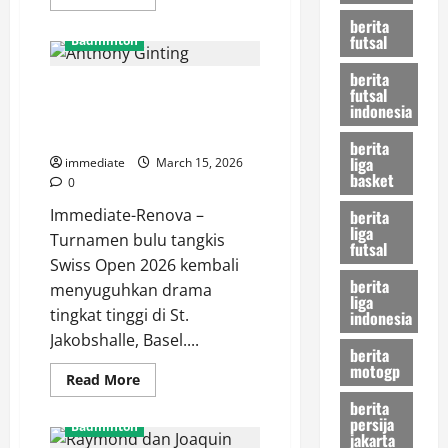
more
about
berita
Hasil
futsal
Badminton
Orleans
Masters
berita
2026,
Swiss Open 2026, Anthony
Anthony
futsal
Ginting
indonesia
Ginting Lolos dari Lubang Jarum
Tersingkir
Usai
Usai Duel Sengit Tiga Gim
berita
Takluk
dari
liga
immediate
March 15, 2026
Chou
basket
0
Tien
Chen
Immediate-Renova –
berita
liga
Turnamen bulu tangkis
futsal
Swiss Open 2026 kembali
berita
menyuguhkan drama
liga
tingkat tinggi di St.
indonesia
Jakobshalle, Basel....
berita
motogp
Read
Read More
more
berita
about
Swiss
persija
Badminton
Open
jakarta