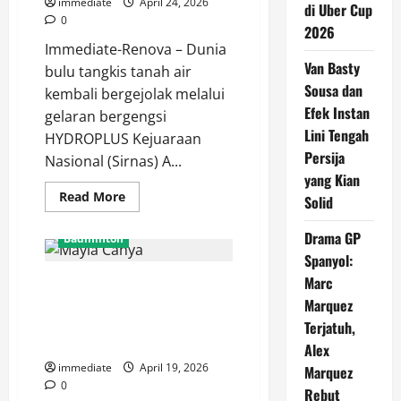
immediate
April 24, 2026
di
di Uber Cup
Uber
0
2026
Cup
2026
Immediate-Renova – Dunia
Van Basty
bulu tangkis tanah air
Sousa dan
kembali bergejolak melalui
Efek Instan
gelaran bergengsi
Lini Tengah
HYDROPLUS Kejuaraan
Persija
Nasional (Sirnas) A...
yang Kian
Read
Read More
Solid
more
about
Perlawanan
Drama GP
Badminton
Sengit
Nabila
Spanyol:
dan
Marc
Mayla Cahya Afilian Pratiwi
Jania
Berakhir
Segel Gelar Juara HYDROPLUS
Marquez
Runner-
up
Sirnas A Jatim Usai Tekuk
Terjatuh,
di
Erghya Aulia
HYDROPLUS
Alex
Sirnas
immediate
April 19, 2026
Marquez
A
Jawa
0
Rebut
Timur