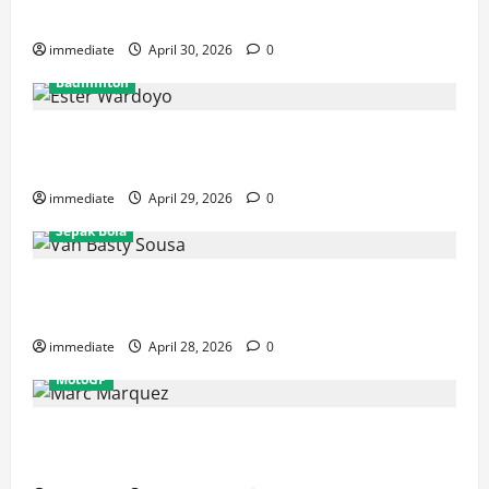
Rajawali Medan untuk Musim IBL 2026
immediate
April 30, 2026
0
Badminton
Ester Wardoyo Menang Telak atas Jesslyn Carrisia,
Sumbang Poin Perdana Indonesia di Uber Cup 2026
immediate
April 29, 2026
0
Sepak Bola
Van Basty Sousa dan Efek Instan Lini Tengah Persija
yang Kian Solid
immediate
April 28, 2026
0
MotoGP
Drama GP Spanyol: Marc Marquez Terjatuh, Alex
Marquez Rebut Podium Tertinggi!