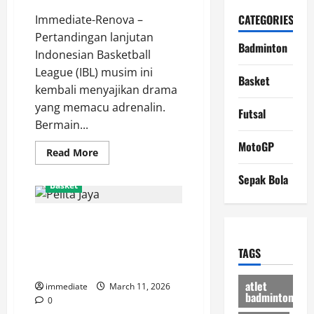
CATEGORIES
Immediate-Renova –
Pertandingan lanjutan
Badminton
Indonesian Basketball
League (IBL) musim ini
Basket
kembali menyajikan drama
yang memacu adrenalin.
Futsal
Bermain...
MotoGP
Read
Read More
more
about
Sepak Bola
RANS
Basket
Simba
Bogor
Tumbang
Update Klasemen IBL 2026:
101-
105
Pelita Jaya Kokoh di Peringkat
dari
Kesatria
Pertama, Bogor Hornbills dan
TAGS
Bengawan
Satria Muda Membayangi
Solo,
Pelatih:
atlet
immediate
March 11, 2026
Kami
badminton
Terlambat
0
Panas