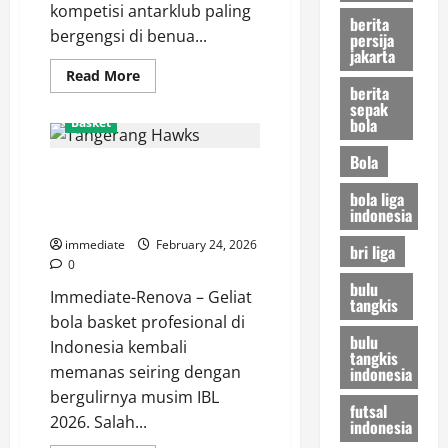
kompetisi antarklub paling
berita
bergengsi di benua...
persija
jakarta
Read
Read More
more
berita
about
sepak
Dewa
bola
Basket
United
Siap
Tempur!
Bola
Tangerang Hawks Siap Terbang
Awali
BCL
Tinggi, Target Menembus
bola liga
Asia-
indonesia
East
Playoff IBL 2026
dengan
Menjamu
immediate
February 24, 2026
bri liga
Sang
0
Juara
Thailand
bulu
Immediate-Renova – Geliat
tangkis
bola basket profesional di
bulu
Indonesia kembali
tangkis
memanas seiring dengan
indonesia
bergulirnya musim IBL
futsal
2026. Salah...
indonesia