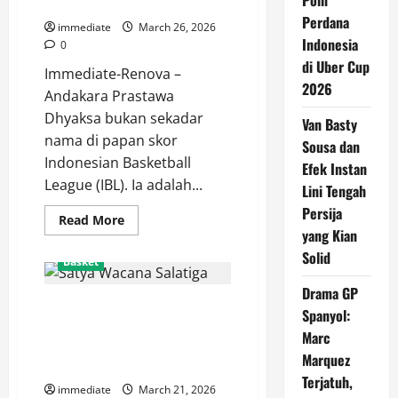
Poin
Hornbills
Utama Pelita Jaya
di
Perdana
IBL
immediate
March 26, 2026
2026
Indonesia
0
di Uber Cup
Immediate-Renova –
2026
Andakara Prastawa
Dhyaksa bukan sekadar
Van Basty
nama di papan skor
Sousa dan
Indonesian Basketball
Efek Instan
League (IBL). Ia adalah...
Lini Tengah
Persija
Read
Read More
more
yang Kian
about
Solid
Profil
Basket
Andakara
Prastawa,
Drama GP
Sang
Tak Berdaya di Bogor, Satya
“Local
Spanyol:
Pride”
Wacana Salatiga Harus
dan
Marc
Mesin
Mengakui Keunggulan RANS
Poin
Marquez
Simba
Utama
Terjatuh,
Pelita
immediate
March 21, 2026
Jaya