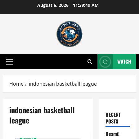
Skip
August 6, 2026
11:39:49 AM
to
content
WATCH
Primary
Menu
Home
indonesian basketball league
indonesian basketball
RECENT
league
POSTS
Resmi!
Basket