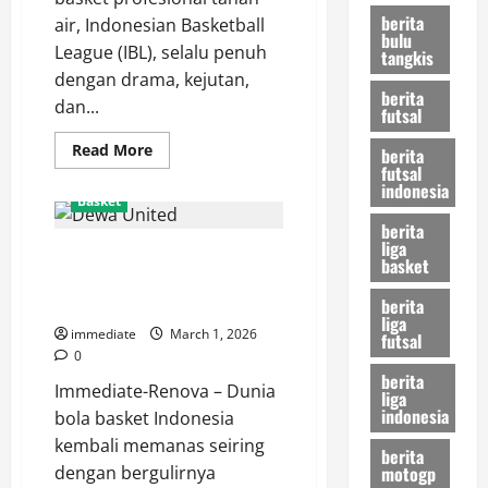
berita
air, Indonesian Basketball
bulu
League (IBL), selalu penuh
tangkis
dengan drama, kejutan,
berita
dan...
futsal
Read
Read More
berita
more
futsal
about
indonesia
Terima
Basket
Kasih
Deon!
berita
Kesatria
liga
Dewa United Siap Tempur! Awali
Bengawan
basket
Solo
BCL Asia-East dengan Menjamu
Siapkan
Amunisi
Sang Juara Thailand
berita
Baru
liga
untuk
immediate
March 1, 2026
futsal
Guncang
0
Paruh
Kedua
berita
Immediate-Renova – Dunia
IBL
liga
indonesia
bola basket Indonesia
kembali memanas seiring
berita
motogp
dengan bergulirnya