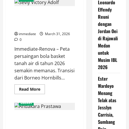
Leonardo
Effendy
Sevly Victory Adolf, Bintang
Reuni
Masa Depan Bogor Hornbills di
dengan
IBL 2026
Jordan Oei
immediate
March 31, 2026
di Rajawali
0
Medan
Immediate-Renova – Peta
untuk
persaingan bola basket
Musim IBL
tanah air di tahun 2026
2026
semakin memanas. Transisi
dari Borneo Hornbills...
Ester
Wardoyo
Read
Read More
Menang
more
about
Telak atas
Sevly
Basket
Victory
Jesslyn
Adolf,
Bintang
Carrisia,
Profil Andakara Prastawa, Sang
Masa
Depan
Sumbang
“Local Pride” dan Mesin Poin
Bogor