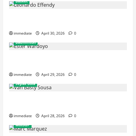
Basket
Resmi! Leonardo Effendy Reuni dengan Jordan Oei di
Rajawali Medan untuk Musim IBL 2026
immediate
April 30, 2026
0
Badminton
Ester Wardoyo Menang Telak atas Jesslyn Carrisia,
Sumbang Poin Perdana Indonesia di Uber Cup 2026
immediate
April 29, 2026
0
Sepak Bola
Van Basty Sousa dan Efek Instan Lini Tengah Persija
yang Kian Solid
immediate
April 28, 2026
0
MotoGP