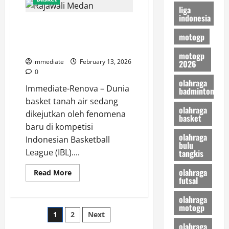
Muda
liga
Pertamina,
indonesia
Menjaga
Analisis Taktik Rajawali Medan,
Tradisi
Juara
motogp
Mengapa Mereka Menjadi Kuda
di
Panggung
Hitam Paling Berbahaya di IBL?
Basket
motogp
Nasional
immediate
February 13, 2026
2026
0
olahraga
Immediate-Renova – Dunia
badminton
basket tanah air sedang
olahraga
dikejutkan oleh fenomena
basket
baru di kompetisi
olahraga
Indonesian Basketball
bulu
League (IBL)....
tangkis
olahraga
Read
Read More
futsal
more
about
Analisis
olahraga
Taktik
motogp
Rajawali
Posts
1
2
Next
Medan,
Mengapa
olahraga