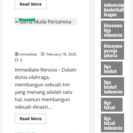
Read
indonesian
Read More
more
basketball
about
league
Tangerang
Basket
Hawks
klasemen
Siap
Terbang
liga
Satria Muda Pertamina, Menjaga
Tinggi,
indonesia
Target
Tradisi Juara di Panggung
Menembus
klasemen
Playoff
Basket Nasional
IBL
persija
2026
jakarta
immediate
February 18, 2026
0
liga
Immediate-Renova – Dalam
basket
dunia olahraga,
liga
membangun sebuah tim
basket
indonesia
yang menang adalah satu
hal, namun membangun
liga
futsal
sebuah dinasti...
liga
Read
Read More
futsal
more
about
indonesia
Satria
Basket