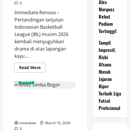
Alex
0
Marquez
Immediate-Renova –
Rebut
Pertandingan lanjutan
Podium
Indonesian Basketball
Tertinggi!
League (IBL) musim 2026
kembali menyuguhkan
Tampil
drama di atas lapangan
Impresif,
kayu....
Rizki
Afsana
Read
Read More
Masuk
more
about
Jajaran
Tak
Basket
Berdaya
Kiper
di
Bogor,
Terbaik Liga
RANS Simba Bogor Tumbang
Satya
Wacana
Futsal
101-105 dari Kesatria Bengawan
Salatiga
Profesional
Harus
Solo, Pelatih: Kami Terlambat
Mengakui
Panas
Keunggulan
RANS
immediate
March 16, 2026
Simba
0