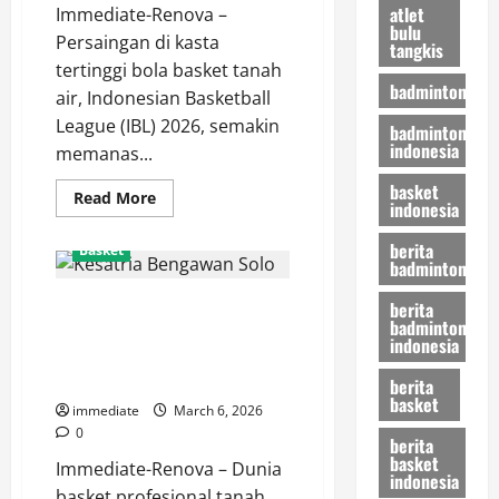
atlet
Immediate-Renova –
bulu
Persaingan di kasta
tangkis
tertinggi bola basket tanah
badminton
air, Indonesian Basketball
League (IBL) 2026, semakin
badminton
indonesia
memanas...
basket
Read
Read More
indonesia
more
about
Update
berita
Basket
Klasemen
badminton
IBL
2026:
Terima Kasih Deon! Kesatria
Pelita
berita
Jaya
badminton
Bengawan Solo Siapkan Amunisi
Kokoh
indonesia
di
Baru untuk Guncang Paruh
Peringkat
Kedua IBL
berita
Pertama,
Bogor
basket
immediate
March 6, 2026
Hornbills
dan
0
berita
Satria
basket
Muda
Immediate-Renova – Dunia
Membayangi
indonesia
basket profesional tanah