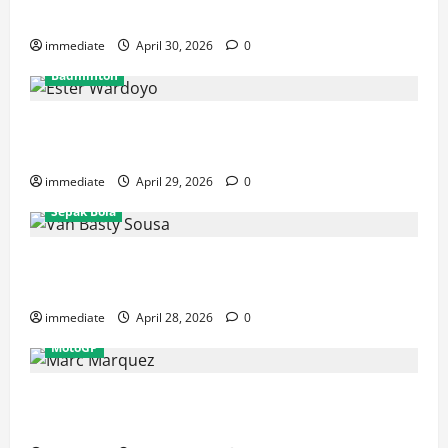
Rajawali Medan untuk Musim IBL 2026
immediate
April 30, 2026
0
Badminton
Ester Wardoyo Menang Telak atas Jesslyn Carrisia,
Sumbang Poin Perdana Indonesia di Uber Cup 2026
immediate
April 29, 2026
0
Sepak Bola
Van Basty Sousa dan Efek Instan Lini Tengah Persija
yang Kian Solid
immediate
April 28, 2026
0
MotoGP
Drama GP Spanyol: Marc Marquez Terjatuh, Alex
Marquez Rebut Podium Tertinggi!