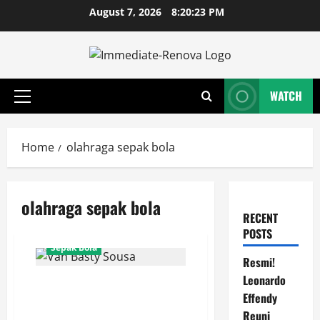
Skip
August 7, 2026
8:20:23 PM
to
content
WATCH
Primary
Menu
Home
olahraga sepak bola
olahraga sepak bola
RECENT
POSTS
Sepak Bola
Resmi!
Leonardo
Van Basty Sousa dan Efek Instan
Effendy
Lini Tengah Persija yang Kian
Solid
Reuni