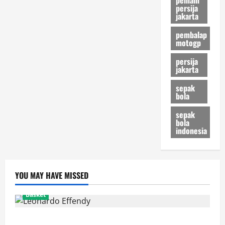
persija
jakarta
pembalap
motogp
persija
jakarta
sepak
bola
sepak
bola
indonesia
YOU MAY HAVE MISSED
Basket
Resmi! Leonardo Effendy Reuni dengan Jordan Oei di