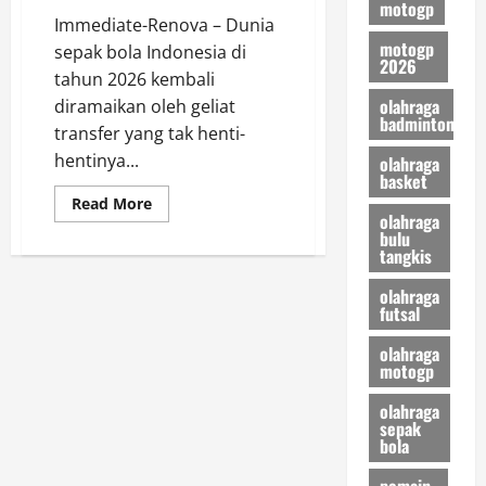
motogp
Immediate-Renova – Dunia
motogp
sepak bola Indonesia di
2026
tahun 2026 kembali
olahraga
diramaikan oleh geliat
badminton
transfer yang tak henti-
hentinya...
olahraga
basket
Read
Read More
more
olahraga
about
bulu
Mengapa
tangkis
Mengincar
Kiper
olahraga
Baru
Saat
futsal
Cyrus
Margono
olahraga
Belum
motogp
Dimaksimalkan,
Analisis
Transfer
olahraga
Persija
sepak
Jakarta
bola
pemain