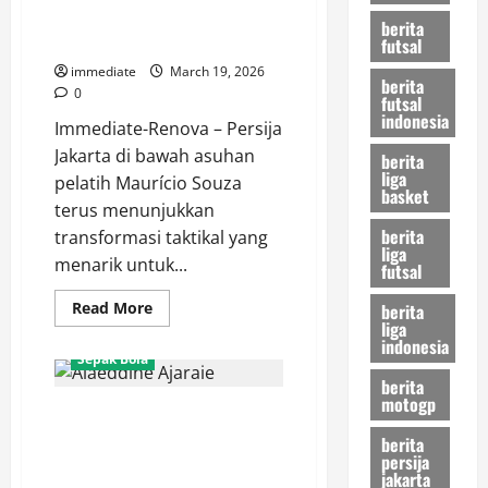
Posisi
Utama Maurício Souza di Sisi
berita
di
Kanan Persija?
futsal
Persija
Jakarta
immediate
March 19, 2026
berita
0
futsal
indonesia
Immediate-Renova – Persija
Jakarta di bawah asuhan
berita
liga
pelatih Maurício Souza
basket
terus menunjukkan
berita
transformasi taktikal yang
liga
menarik untuk...
futsal
Read
Read More
berita
more
liga
about
indonesia
Bedah
Sepak Bola
Skill
Bruno
berita
Tubarao,
motogp
Tanpa Alaeddine Ajaraie, Siapa
Mengapa
Ia
Ujung Tombak Persija? Ujian
berita
Menjadi
persija
Pilihan
Berat Macan Kemayoran Kontra
Utama
jakarta
Dewa United