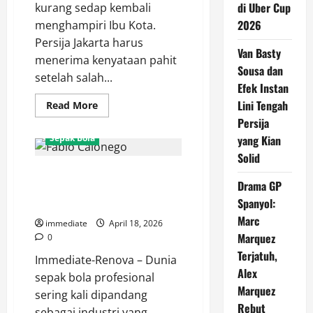
di Uber Cup
kurang sedap kembali
2026
menghampiri Ibu Kota.
Persija Jakarta harus
Van Basty
menerima kenyataan pahit
Sousa dan
setelah salah...
Efek Instan
Lini Tengah
Read
Read More
more
Persija
about
Update
Sepak Bola
yang Kian
Cedera
Hanif
Solid
Sjahbandi,
Janji Setia Fabio Calonego:
Absen
Hingga
Drama GP
Anggap Persija Keluarga, Siap
Akhir
Spanyol:
Musim,
Tampil Habis-habisan!
Persija
Marc
Kehilangan
immediate
April 18, 2026
Pilar
Marquez
0
Utama
Terjatuh,
Immediate-Renova – Dunia
Alex
sepak bola profesional
Marquez
sering kali dipandang
Rebut
sebagai industri yang