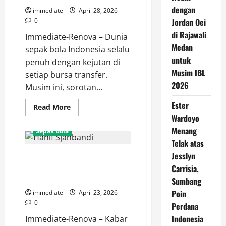
dengan
immediate
April 28, 2026
0
Jordan Oei
di Rajawali
Immediate-Renova – Dunia
Medan
sepak bola Indonesia selalu
untuk
penuh dengan kejutan di
Musim IBL
setiap bursa transfer.
2026
Musim ini, sorotan...
Ester
Read
Read More
more
Wardoyo
about
Van
Menang
Sepak Bola
Basty
Sousa
Telak atas
dan
Jesslyn
Update Cedera Hanif Sjahbandi,
Efek
Instan
Absen Hingga Akhir Musim,
Carrisia,
Lini
Tengah
Persija Kehilangan Pilar Utama
Sumbang
Persija
yang
Poin
immediate
April 23, 2026
Kian
0
Perdana
Solid
Indonesia
Immediate-Renova – Kabar