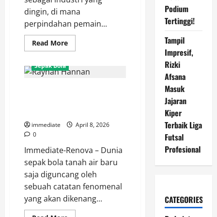
Podium
dingin, di mana
Tertinggi!
perpindahan pemain...
Tampil
Read
Read More
more
Impresif,
about
Janji
Rizki
Sepak Bola
Setia
Afsana
Fabio
Calonego:
Masuk
Sejarah Baru! Rayhan Hannan
Anggap
Persija
Jajaran
Cetak Gol Tercepat Liga
Keluarga,
Siap
Indonesia dalam 34 Detik
Kiper
Tampil
Habis-
Terbaik Liga
immediate
April 8, 2026
habisan!
0
Futsal
Profesional
Immediate-Renova – Dunia
sepak bola tanah air baru
saja diguncang oleh
sebuah catatan fenomenal
yang akan dikenang...
CATEGORIES