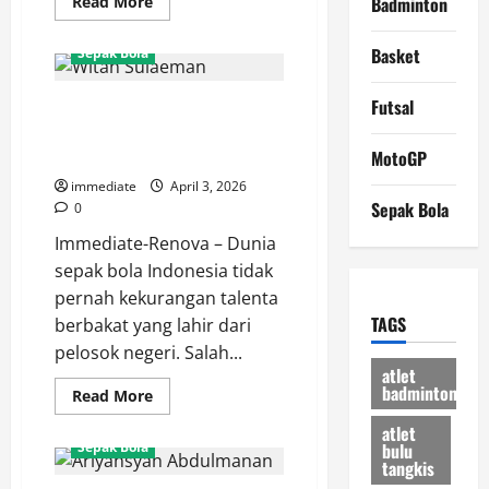
Read
Read More
Badminton
more
about
Sejarah
Basket
Sepak Bola
Baru!
Rayhan
Hannan
Futsal
Profil Witan Sulaeman,
Cetak
Gol
Perjalanan Sang Baby Shark
Tercepat
Liga
Bersama Persija Jakarta
MotoGP
Indonesia
dalam
immediate
April 3, 2026
34
Sepak Bola
0
Detik
Immediate-Renova – Dunia
sepak bola Indonesia tidak
pernah kekurangan talenta
TAGS
berbakat yang lahir dari
pelosok negeri. Salah...
atlet
badminton
Read
Read More
more
about
atlet
Profil
bulu
Sepak Bola
Witan
tangkis
Sulaeman,
Perjalanan