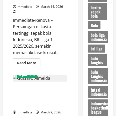
Maurício
Souza
berita
immediate
March 14, 2026
di
sepak
Sisi
0
Kanan
bola
Persija?
Immediate-Renova –
Bola
Persaingan di kasta
tertinggi sepak bola
bola liga
indonesia
Indonesia, BRI Liga 1
2025/2026, semakin
bri liga
memasuki fase krusial...
bulu
tangkis
Read
Read More
more
about
bulu
Tanpa
Sepak Bola
tangkis
Alaeddine
indonesia
Ajaraie,
Siapa
Mentalitas Macan! Gustavo
Ujung
futsal
Tombak
indonesia
Almeida Ingatkan Persija Belum
Persija?
Ujian
Menyerah Kejar Persib di
Berat
indonesian
Klasemen
Macan
basketball
Kemayoran
league
immediate
March 9, 2026
Kontra