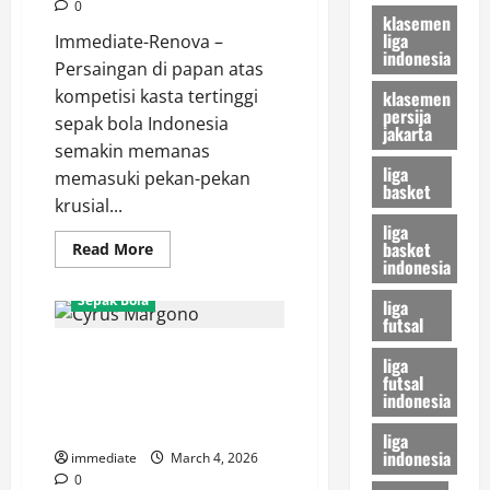
Dewa
0
United
klasemen
liga
Immediate-Renova –
indonesia
Persaingan di papan atas
kompetisi kasta tertinggi
klasemen
persija
sepak bola Indonesia
jakarta
semakin memanas
liga
memasuki pekan-pekan
basket
krusial...
liga
basket
Read
Read More
more
indonesia
about
Mentalitas
Sepak Bola
liga
Macan!
futsal
Gustavo
Almeida
Mengapa Mengincar Kiper Baru
Ingatkan
liga
Persija
Saat Cyrus Margono Belum
futsal
Belum
indonesia
Menyerah
Dimaksimalkan, Analisis
Kejar
Transfer Persija Jakarta
Persib
liga
di
indonesia
immediate
March 4, 2026
Klasemen
0