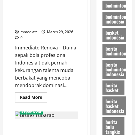
Curhat Arlyansyah Abdulmanan,
Sang
badminton
Baby
Tantangan Mental dan
Shark
badminton
Bersama
Persaingan Posisi di Persija
Persija
indonesia
Jakarta
Jakarta
basket
immediate
March 29, 2026
indonesia
0
Immediate-Renova – Dunia
berita
badminton
sepak bola profesional
Indonesia tidak pernah
berita
badminton
kekurangan talenta muda
indonesia
berbakat yang mencoba
berita
mendobrak dominasi...
basket
Read
Read More
berita
more
basket
about
Curhat
indonesia
Sepak Bola
Arlyansyah
Abdulmanan,
berita
Tantangan
bulu
Bedah Skill Bruno Tubarao,
Mental
dan
tangkis
Mengapa Ia Menjadi Pilihan
Persaingan