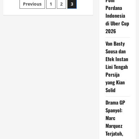
Poin
Posts
Previous
1
2
3
Red!
Perdana
Gebrakan
Transfer
pagination
Indonesia
Persija
Jakarta
di Uber Cup
yang
Bikin
2026
Rival
Waspada
Van Basty
Sousa dan
Efek Instan
Lini Tengah
Persija
yang Kian
Solid
Drama GP
Spanyol:
Marc
Marquez
Terjatuh,