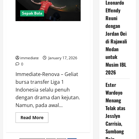
Leonardo
Effendy
Sepak Bola
Reuni
dengan
Fajar Fathurrahman Is Red!
Jordan Oei
Gebrakan Transfer Persija
di Rajawali
Jakarta yang Bikin Rival
Medan
Waspada
untuk
immediate
January 17, 2026
Musim IBL
0
2026
Immediate-Renova – Geliat
bursa transfer Liga 1
Ester
Indonesia selalu penuh
Wardoyo
dengan drama dan kejutan.
Menang
Namun, pada awal...
Telak atas
Jesslyn
Read
Read More
more
Carrisia,
about
Fajar
Sumbang
Fathurrahman
Is