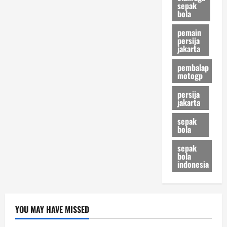
sepak
bola
pemain
persija
jakarta
pembalap
motogp
persija
jakarta
sepak
bola
sepak
bola
indonesia
YOU MAY HAVE MISSED