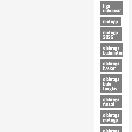
liga
indonesia
motogp
motogp
2026
olahraga
badminton
olahraga
basket
olahraga
bulu
tangkis
olahraga
futsal
olahraga
motogp
olahraga