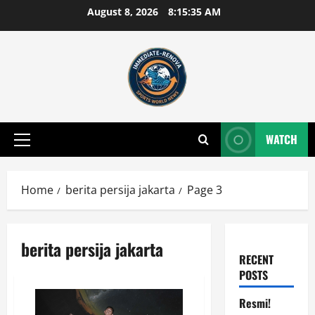
Skip
August 8, 2026
8:15:35 AM
to
content
WATCH
Primary
Menu
Home
berita persija jakarta
Page 3
berita persija jakarta
RECENT
POSTS
Resmi!