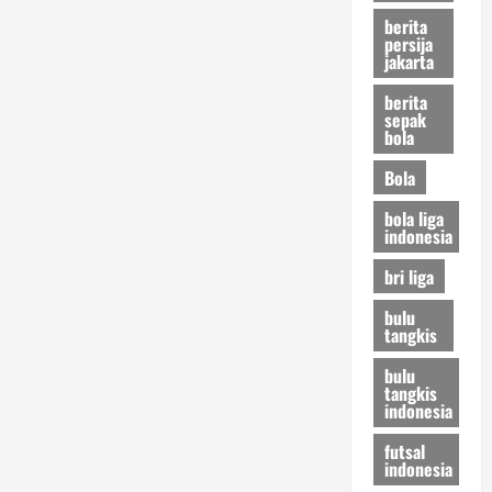
berita
persija
jakarta
berita
sepak
bola
Bola
bola liga
indonesia
bri liga
bulu
tangkis
bulu
tangkis
indonesia
futsal
indonesia