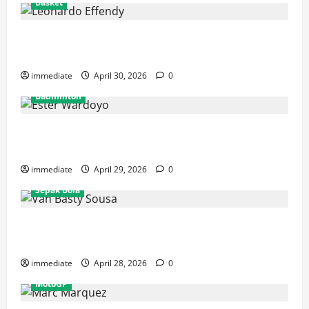
Basket
Resmi! Leonardo Effendy Reuni dengan Jordan Oei di
Rajawali Medan untuk Musim IBL 2026
immediate
April 30, 2026
0
Badminton
Ester Wardoyo Menang Telak atas Jesslyn Carrisia,
Sumbang Poin Perdana Indonesia di Uber Cup 2026
immediate
April 29, 2026
0
Sepak Bola
Van Basty Sousa dan Efek Instan Lini Tengah Persija
yang Kian Solid
immediate
April 28, 2026
0
MotoGP