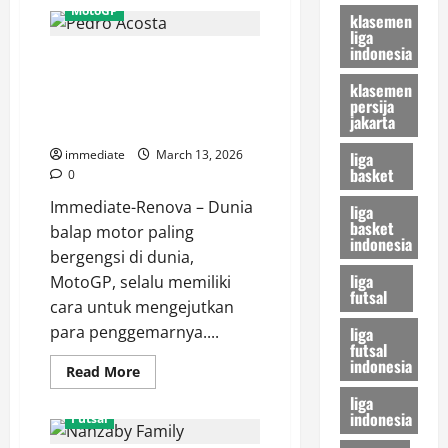
Tanpa
MotoGP
klasemen
Alaeddine
Ajaraie,
liga
Siapa
indonesia
Plot Twist MotoGP 2027! Pedro
Ujung
Tombak
Acosta Incar Kursi Bagnaia,
klasemen
Persija?
Ujian
persija
Skenario Gila Ducati di Bursa
Berat
jakarta
Transfer
Macan
Kemayoran
immediate
March 13, 2026
liga
Kontra
basket
Dewa
0
United
Immediate-Renova – Dunia
liga
basket
balap motor paling
indonesia
bergengsi di dunia,
liga
MotoGP, selalu memiliki
futsal
cara untuk mengejutkan
para penggemarnya....
liga
futsal
indonesia
Read
Read More
more
about
liga
Plot
indonesia
Futsal
Twist
MotoGP