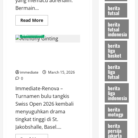
yang memacu adrenalin.
berita
Bermain...
futsal
Read
Read More
berita
more
futsal
about
RANS
indonesia
Badminton
Simba
Bogor
berita
Tumbang
liga
Swiss Open 2026, Anthony
101-
105
basket
Ginting Lolos dari Lubang Jarum
dari
Kesatria
Usai Duel Sengit Tiga Gim
berita
Bengawan
liga
Solo,
immediate
March 15, 2026
futsal
Pelatih:
0
Kami
Terlambat
berita
Immediate-Renova –
Panas
liga
Turnamen bulu tangkis
indonesia
Swiss Open 2026 kembali
berita
menyuguhkan drama
motogp
tingkat tinggi di St.
berita
Jakobshalle, Basel....
persija
jakarta