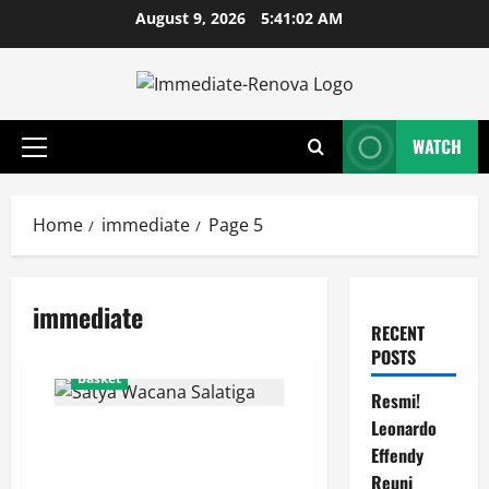
Skip
August 9, 2026
5:41:02 AM
to
content
WATCH
Primary
Menu
Home
immediate
Page 5
immediate
RECENT
POSTS
Basket
Resmi!
Leonardo
Tak Berdaya di Bogor, Satya
Effendy
Wacana Salatiga Harus
Mengakui Keunggulan RANS
Reuni