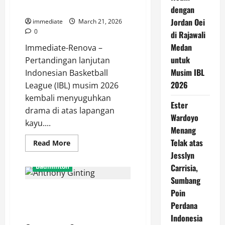
Simba
dengan
Jordan Oei
immediate
March 21, 2026
0
di Rajawali
Medan
Immediate-Renova –
untuk
Pertandingan lanjutan
Musim IBL
Indonesian Basketball
2026
League (IBL) musim 2026
kembali menyuguhkan
Ester
drama di atas lapangan
Wardoyo
kayu....
Menang
Telak atas
Read
Read More
more
Jesslyn
about
Tak
Carrisia,
Badminton
Berdaya
di
Sumbang
Bogor,
Hasil Orleans Masters 2026,
Satya
Poin
Wacana
Anthony Ginting Tersingkir Usai
Perdana
Salatiga
Harus
Takluk dari Chou Tien Chen
Indonesia
Mengakui