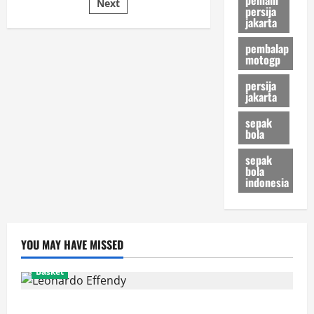
yang
Next
persija
Siap
Mengguncang
jakarta
Nasional
pembalap
motogp
persija
jakarta
sepak
bola
sepak
bola
indonesia
YOU MAY HAVE MISSED
Basket
Resmi! Leonardo Effendy Reuni dengan Jordan Oei di