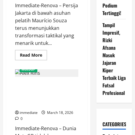
Podium
Immediate-Renova – Persija
Tertinggi!
Jakarta di bawah asuhan
pelatih Maurício Souza
Tampil
terus menunjukkan
Impresif,
transformasi taktikal yang
Rizki
menarik untuk...
Afsana
Masuk
Read
Read More
more
Jajaran
about
Bedah
MotoGP
Kiper
Skill
Bruno
Terbaik Liga
Tubarao,
Solidaritas Tanpa Batas, Alex
Mengapa
Futsal
Ia
Rins Rela Pinjamkan Motor
Profesional
Menjadi
Pilihan
Demi Bantu Fabio Quartararo
Utama
Bangkit!
Maurício
Souza
immediate
March 18, 2026
di
Sisi
0
Kanan
CATEGORIES
Persija?
Immediate-Renova – Dunia