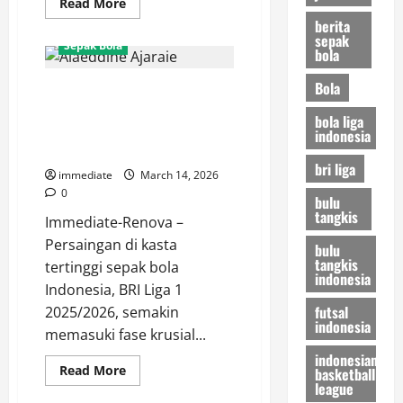
Read
Read More
more
berita
about
sepak
Swiss
Sepak Bola
bola
Open
2026,
Anthony
Bola
Tanpa Alaeddine Ajaraie, Siapa
Ginting
Lolos
Ujung Tombak Persija? Ujian
dari
bola liga
Lubang
Berat Macan Kemayoran Kontra
indonesia
Jarum
Dewa United
Usai
Duel
bri liga
immediate
March 14, 2026
Sengit
Tiga
0
bulu
Gim
tangkis
Immediate-Renova –
Persaingan di kasta
bulu
tangkis
tertinggi sepak bola
indonesia
Indonesia, BRI Liga 1
futsal
2025/2026, semakin
indonesia
memasuki fase krusial...
indonesian
Read
Read More
basketball
more
league
about