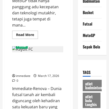
MotoGP tidak hanya
Badminton
panggung adu kecepatan
Basket
dan teknologi mutakhir,
tetapi juga tempat di
Futsal
mana...
Read
Read More
MotoGP
more
about
Solidaritas
Sepak Bola
Futsal
Tanpa
Batas,
Alex
Mengenal Raybit FC, Kekuatan
Rins
Rela
Baru yang Mendominasi Arena
Pinjamkan
Motor
Futsal Modern
TAGS
Demi
Bantu
immediate
March 17, 2026
Fabio
0
Quartararo
atlet
Bangkit!
badminton
Immediate-Renova – Dunia
futsal tanah air kembali
atlet
bulu
diguncang oleh kehadiran
tangkis
satu kekuatan baru yang