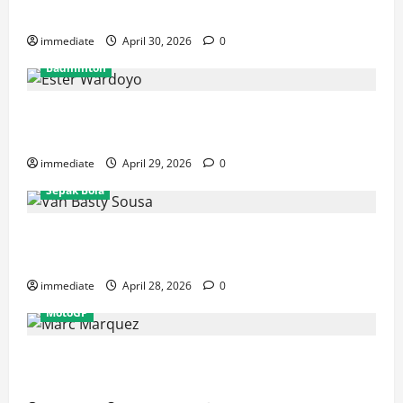
Rajawali Medan untuk Musim IBL 2026
immediate
April 30, 2026
0
Badminton
Ester Wardoyo Menang Telak atas Jesslyn Carrisia,
Sumbang Poin Perdana Indonesia di Uber Cup 2026
immediate
April 29, 2026
0
Sepak Bola
Van Basty Sousa dan Efek Instan Lini Tengah Persija
yang Kian Solid
immediate
April 28, 2026
0
MotoGP
Drama GP Spanyol: Marc Marquez Terjatuh, Alex
Marquez Rebut Podium Tertinggi!