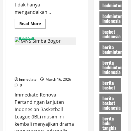
tidak hanya
badminton
mengandalkan...
badminton
indonesia
Read
Read More
more
basket
about
indonesia
Mengenal
Basket
Raybit
FC,
berita
Kekuatan
badminton
RANS Simba Bogor Tumbang
Baru
yang
101-105 dari Kesatria Bengawan
Mendominasi
berita
Arena
Solo, Pelatih: Kami Terlambat
badminton
Futsal
Panas
indonesia
Modern
immediate
March 16, 2026
berita
0
basket
Immediate-Renova –
berita
Pertandingan lanjutan
basket
indonesia
Indonesian Basketball
League (IBL) musim ini
berita
bulu
kembali menyajikan drama
tangkis