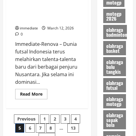
motogp
2027!
Nanzaby Family, Kekuatan Baru
Pedro
Acosta
Futsal Kepulauan Riau yang Siap
motogp
Incar
2026
Kursi
Mengguncang Nasional
Bagnaia,
Skenario
immediate
March 12, 2026
olahraga
Gila
badminton
0
Ducati
di
Immediate-Renova – Dunia
Bursa
olahraga
Transfer
basket
futsal Indonesia terus
melahirkan talenta-talenta
olahraga
bulu
baru dari berbagai penjuru
tangkis
Nusantara. Jika selama ini
dominasi...
olahraga
futsal
Read
Read More
more
olahraga
about
motogp
Nanzaby
Family,
olahraga
Kekuatan
Posts
Previous
1
2
3
4
sepak
Baru
Futsal
bola
Kepulauan
5
6
7
8
…
13
pagination
Riau
pemain