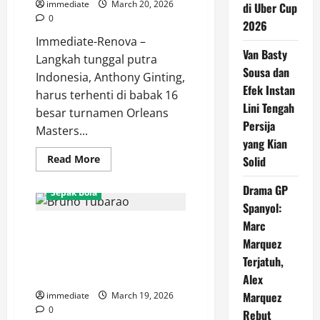
Keunggulan
immediate
March 20, 2026
di Uber Cup
RANS
0
Simba
2026
Immediate-Renova –
Van Basty
Langkah tunggal putra
Sousa dan
Indonesia, Anthony Ginting,
Efek Instan
harus terhenti di babak 16
Lini Tengah
besar turnamen Orleans
Persija
Masters...
yang Kian
Read
Read More
Solid
more
about
Hasil
Drama GP
Sepak Bola
Orleans
Spanyol:
Masters
2026,
Marc
Bedah Skill Bruno Tubarao,
Anthony
Ginting
Marquez
Mengapa Ia Menjadi Pilihan
Tersingkir
Usai
Utama Maurício Souza di Sisi
Terjatuh,
Takluk
Kanan Persija?
Alex
dari
Chou
Marquez
immediate
March 19, 2026
Tien
Chen
0
Rebut