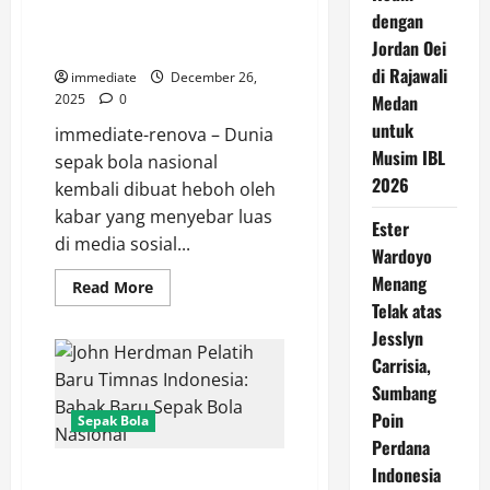
Rumor Panas! Maarten Paes dan
dengan
Joey Pelupessy Gabung Klub
Indonesia
Jordan Oei
di Rajawali
immediate
December 26,
2025
0
Medan
untuk
immediate-renova – Dunia
Musim IBL
sepak bola nasional
2026
kembali dibuat heboh oleh
kabar yang menyebar luas
Ester
di media sosial...
Wardoyo
Menang
Read
Read More
more
Telak atas
about
Rumor
Jesslyn
Panas!
Maarten
Carrisia,
Paes
Sumbang
dan
Joey
Poin
Sepak Bola
Pelupessy
Gabung
Perdana
Klub
Indonesia
Indonesia
John Herdman Pelatih Baru