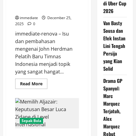
Timnas Indonesia: Babak Baru
di Uber Cup
Sepak Bola Nasional
2026
immediate
December 25,
Van Basty
2025
0
Sousa dan
immediate-renova – Isu
Efek Instan
dan pembahasan
Lini Tengah
mengenai John Herdman
Persija
Pelatih Baru Timnas
yang Kian
Indonesia menjadi topik
Solid
yang sangat hangat...
Drama GP
Read
Read More
more
Spanyol:
about
Marc
John
Herdman
Marquez
Pelatih
Baru
Terjatuh,
Timnas
Indonesia:
Alex
Sepak Bola
Babak
Marquez
Baru
Sepak
Rebut
Bola