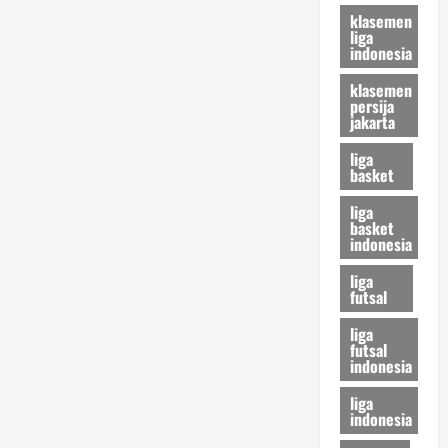
klasemen
liga
indonesia
klasemen
persija
jakarta
liga
basket
liga
basket
indonesia
liga
futsal
liga
futsal
indonesia
liga
indonesia