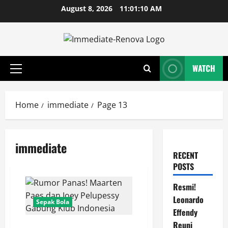
Skip
August 8, 2026
11:01:11 AM
to
content
WATCH
Primary
Menu
Home
immediate
Page 13
immediate
RECENT
POSTS
Resmi!
Leonardo
Sepak Bola
Effendy
Reuni