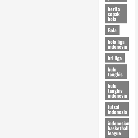
berita
sepak
bola
Bola
bola liga
indonesia
bri liga
bulu
tangkis
bulu
tangkis
indonesia
futsal
indonesia
indonesian
basketball
league