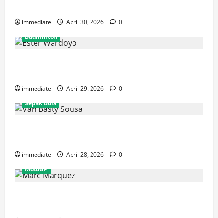
Rajawali Medan untuk Musim IBL 2026
immediate
April 30, 2026
0
Badminton
Ester Wardoyo Menang Telak atas Jesslyn Carrisia,
Sumbang Poin Perdana Indonesia di Uber Cup 2026
immediate
April 29, 2026
0
Sepak Bola
Van Basty Sousa dan Efek Instan Lini Tengah Persija
yang Kian Solid
immediate
April 28, 2026
0
MotoGP
Drama GP Spanyol: Marc Marquez Terjatuh, Alex
Marquez Rebut Podium Tertinggi!