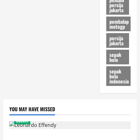
persija
jakarta
pembalap
motogp
persija
jakarta
sepak
bola
sepak
bola
indonesia
YOU MAY HAVE MISSED
Basket
Resmi! Leonardo Effendy Reuni dengan Jordan Oei di