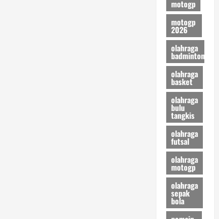
motogp
motogp
2026
olahraga
badminton
olahraga
basket
olahraga
bulu
tangkis
olahraga
futsal
olahraga
motogp
olahraga
sepak
bola
pemain