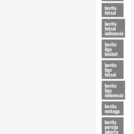
berita
futsal
berita
futsal
indonesia
berita
liga
basket
berita
liga
futsal
berita
liga
indonesia
berita
motogp
berita
persija
jakarta