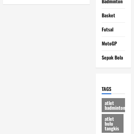
Badminton
Level
Internasional
Basket
Futsal
MotoGP
Sepak Bola
TAGS
atlet
badminton
atlet
bulu
tangkis