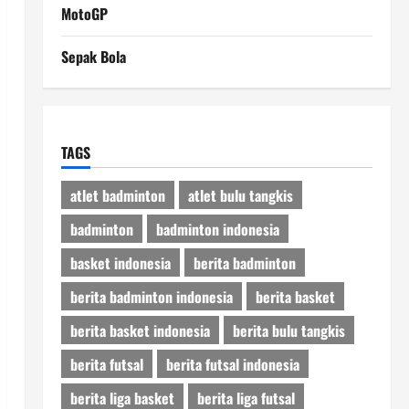
MotoGP
Sepak Bola
TAGS
atlet badminton
atlet bulu tangkis
badminton
badminton indonesia
basket indonesia
berita badminton
berita badminton indonesia
berita basket
berita basket indonesia
berita bulu tangkis
berita futsal
berita futsal indonesia
berita liga basket
berita liga futsal