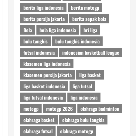
berita liga indonesia
berita motogp
berita persija jakarta
berita sepak bola
Bola
bola liga indonesia
bri liga
bulu tangkis
bulu tangkis indonesia
futsal indonesia
indonesian basketball league
klasemen liga indonesia
klasemen persija jakarta
liga basket
liga basket indonesia
liga futsal
liga futsal indonesia
liga indonesia
motogp
motogp 2026
olahraga badminton
olahraga basket
olahraga bulu tangkis
olahraga futsal
olahraga motogp