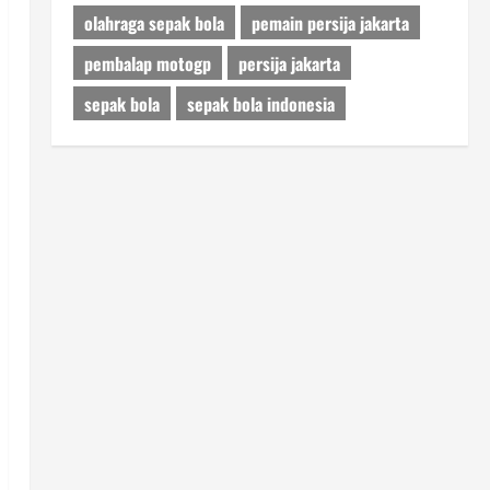
olahraga sepak bola
pemain persija jakarta
pembalap motogp
persija jakarta
sepak bola
sepak bola indonesia