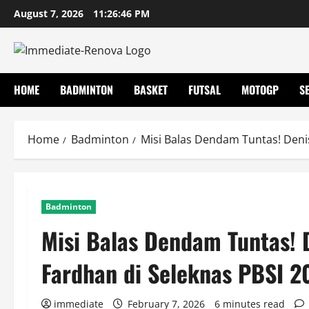
Skip
August 7, 2026
11:26:46 PM
to
content
HOME
BADMINTON
BASKET
FUTSAL
MOTOGP
S
Home
Badminton
Misi Balas Dendam Tuntas! Deni
Badminton
Misi Balas Dendam Tuntas!
Fardhan di Seleknas PBSI 2
immediate
February 7, 2026
6 minutes read