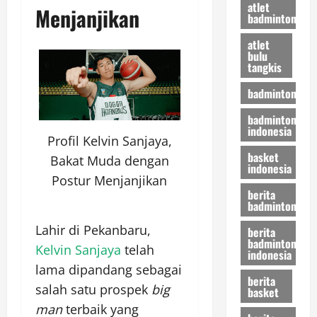
atlet
Menjanjikan
badminton
atlet
bulu
tangkis
badminton
badminton
indonesia
Profil Kelvin Sanjaya,
basket
Bakat Muda dengan
indonesia
Postur Menjanjikan
berita
badminton
Lahir di Pekanbaru,
berita
badminton
Kelvin Sanjaya
telah
indonesia
lama dipandang sebagai
berita
salah satu prospek
big
basket
man
terbaik yang