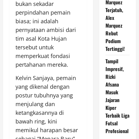
Marquez
bukan sekadar
Terjatuh,
perpindahan pemain
Alex
biasa; ini adalah
Marquez
pernyataan ambisi dari
Rebut
tim asal Kota Hujan
Podium
tersebut untuk
Tertinggi!
memperkuat fondasi
Tampil
pertahanan mereka.
Impresif,
Rizki
Kelvin Sanjaya, pemain
Afsana
yang dikenal dengan
Masuk
postur tubuhnya yang
Jajaran
menjulang dan
Kiper
ketangkasannya di
Terbaik Liga
bawah ring, kini
Futsal
memikul harapan besar
Profesional
sebagai “Menara Baru”