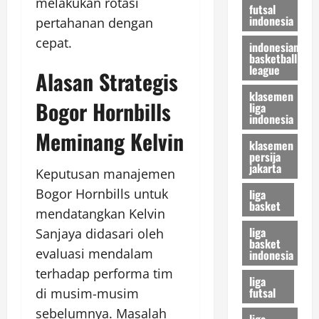
melakukan rotasi
futsal
indonesia
pertahanan dengan
cepat.
indonesian
basketball
league
Alasan Strategis
klasemen
Bogor Hornbills
liga
indonesia
Meminang Kelvin
klasemen
persija
jakarta
Keputusan manajemen
Bogor Hornbills untuk
liga
basket
mendatangkan Kelvin
liga
Sanjaya didasari oleh
basket
evaluasi mendalam
indonesia
terhadap performa tim
liga
futsal
di musim-musim
sebelumnya. Masalah
liga