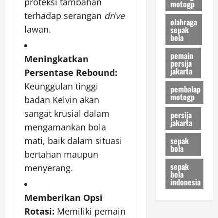
proteksi tambahan
motogp
terhadap serangan
drive
olahraga
lawan.
sepak
bola
pemain
Meningkatkan
persija
jakarta
Persentase Rebound:
Keunggulan tinggi
pembalap
motogp
badan Kelvin akan
sangat krusial dalam
persija
jakarta
mengamankan bola
sepak
mati, baik dalam situasi
bola
bertahan maupun
sepak
menyerang.
bola
indonesia
Memberikan Opsi
Rotasi:
Memiliki pemain