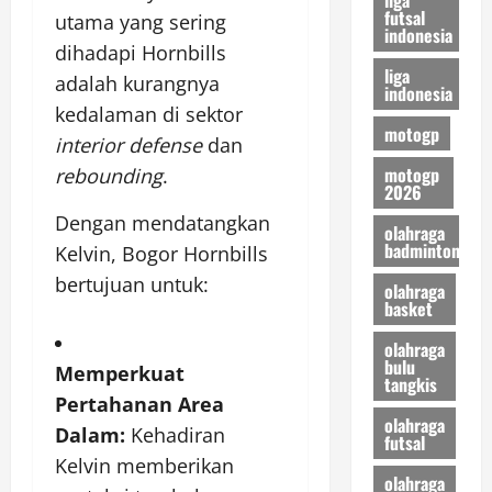
futsal
utama yang sering
indonesia
dihadapi Hornbills
liga
adalah kurangnya
indonesia
kedalaman di sektor
motogp
interior defense
dan
motogp
rebounding
.
2026
Dengan mendatangkan
olahraga
badminton
Kelvin, Bogor Hornbills
bertujuan untuk:
olahraga
basket
olahraga
bulu
Memperkuat
tangkis
Pertahanan Area
olahraga
Dalam:
Kehadiran
futsal
Kelvin memberikan
olahraga