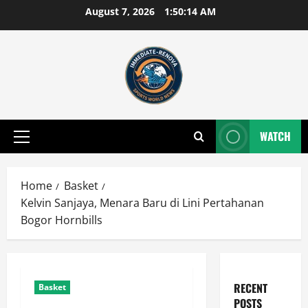
Skip
August 7, 2026
1:50:15 AM
to
content
WATCH
Primary
Menu
Home
Basket
Kelvin Sanjaya, Menara Baru di Lini Pertahanan
Bogor Hornbills
RECENT
Basket
POSTS