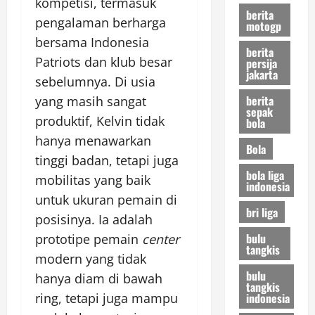
kompetisi, termasuk
berita
pengalaman berharga
motogp
bersama Indonesia
berita
Patriots dan klub besar
persija
jakarta
sebelumnya. Di usia
berita
yang masih sangat
sepak
produktif, Kelvin tidak
bola
hanya menawarkan
Bola
tinggi badan, tetapi juga
bola liga
mobilitas yang baik
indonesia
untuk ukuran pemain di
bri liga
posisinya. Ia adalah
bulu
prototipe pemain
center
tangkis
modern yang tidak
bulu
hanya diam di bawah
tangkis
indonesia
ring, tetapi juga mampu