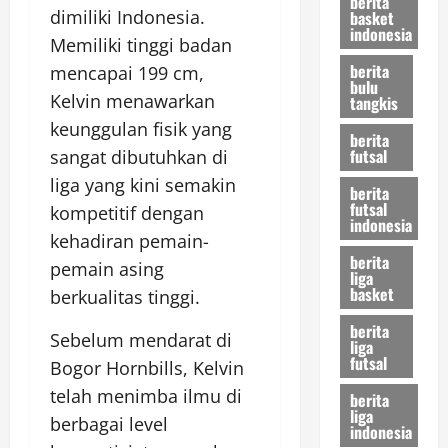
berita
dimiliki Indonesia.
basket
indonesia
Memiliki tinggi badan
berita
mencapai 199 cm,
bulu
Kelvin menawarkan
tangkis
keunggulan fisik yang
berita
futsal
sangat dibutuhkan di
liga yang kini semakin
berita
futsal
kompetitif dengan
indonesia
kehadiran pemain-
berita
pemain asing
liga
basket
berkualitas tinggi.
berita
Sebelum mendarat di
liga
futsal
Bogor Hornbills, Kelvin
telah menimba ilmu di
berita
liga
berbagai level
indonesia