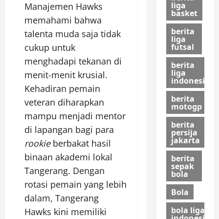
liga
Manajemen Hawks
basket
memahami bahwa
berita
talenta muda saja tidak
liga
cukup untuk
futsal
menghadapi tekanan di
berita
liga
menit-menit krusial.
indonesia
Kehadiran pemain
berita
veteran diharapkan
motogp
mampu menjadi mentor
berita
di lapangan bagi para
persija
jakarta
rookie
berbakat hasil
binaan akademi lokal
berita
sepak
Tangerang. Dengan
bola
rotasi pemain yang lebih
Bola
dalam, Tangerang
bola liga
Hawks kini memiliki
indonesia