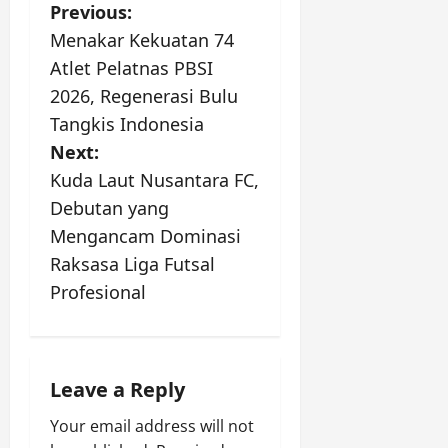
P
Previous:
Menakar Kekuatan 74
o
Atlet Pelatnas PBSI
s
2026, Regenerasi Bulu
Tangkis Indonesia
t
Next:
n
Kuda Laut Nusantara FC,
Debutan yang
a
Mengancam Dominasi
v
Raksasa Liga Futsal
Profesional
i
g
a
Leave a Reply
Your email address will not
t