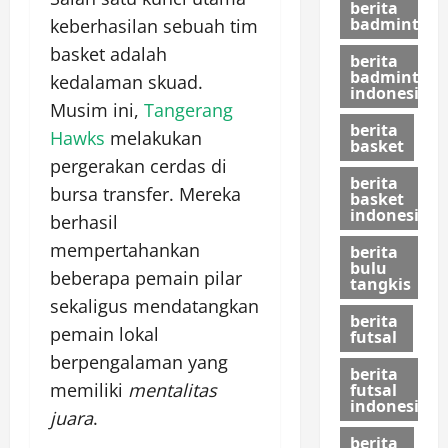
berita
badminton
keberhasilan sebuah tim
basket adalah
berita
badminton
kedalaman skuad.
indonesia
Musim ini,
Tangerang
berita
Hawks
melakukan
basket
pergerakan cerdas di
berita
bursa transfer. Mereka
basket
indonesia
berhasil
mempertahankan
berita
bulu
beberapa pemain pilar
tangkis
sekaligus mendatangkan
berita
pemain lokal
futsal
berpengalaman yang
berita
memiliki
mentalitas
futsal
indonesia
juara
.
berita