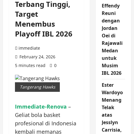
Terbang Tinggi,
Effendy
Target
Reuni
dengan
Menembus
Jordan
Playoff IBL 2026
Oei di
Rajawali
immediate
Medan
February 24, 2026
untuk
Musim
5 minutes read
0
IBL 2026
Ester
Tangerang Hawks
Wardoyo
Menang
Immediate-Renova
–
Telak
Geliat bola basket
atas
Jesslyn
profesional di Indonesia
Carrisia,
kembali memanas