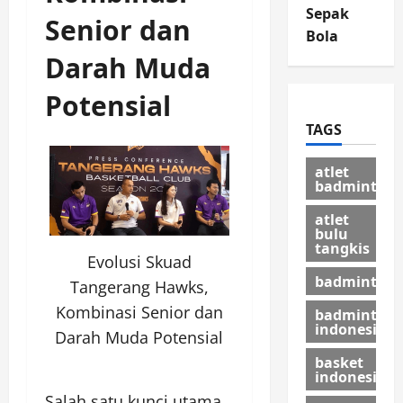
Sepak
Senior dan
Bola
Darah Muda
Potensial
TAGS
atlet
badminton
atlet
bulu
tangkis
Evolusi Skuad
badminton
Tangerang Hawks,
Kombinasi Senior dan
badminton
indonesia
Darah Muda Potensial
basket
indonesia
Salah satu kunci utama