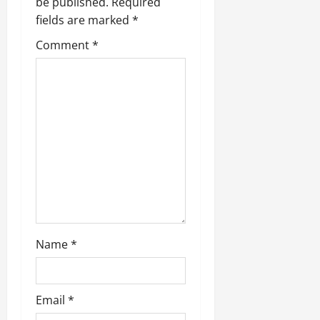
be published.
Required
i
fields are marked
*
Comment
*
o
n
Name
*
Email
*