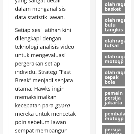
yang sangat detail
olahraga
dalam menganalisis
basket
data statistik lawan.
olahraga
bulu
Setiap sesi latihan kini
tangkis
dilengkapi dengan
olahraga
futsal
teknologi analisis video
untuk mengevaluasi
olahraga
motogp
pergerakan setiap
individu. Strategi “Fast
olahraga
sepak
Break” menjadi senjata
bola
utama; Hawks ingin
pemain
memaksimalkan
persija
jakarta
kecepatan para
guard
mereka untuk mencetak
pembalap
motogp
poin sebelum lawan
persija
sempat membangun