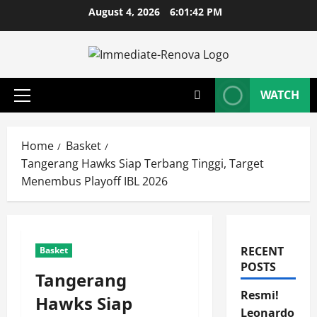
Skip
August 4, 2026
6:01:43 PM
to
content
WATCH
Primary
Menu
Home
Basket
Tangerang Hawks Siap Terbang Tinggi, Target
Menembus Playoff IBL 2026
RECENT
Basket
POSTS
Tangerang
Resmi!
Hawks Siap
Leonardo