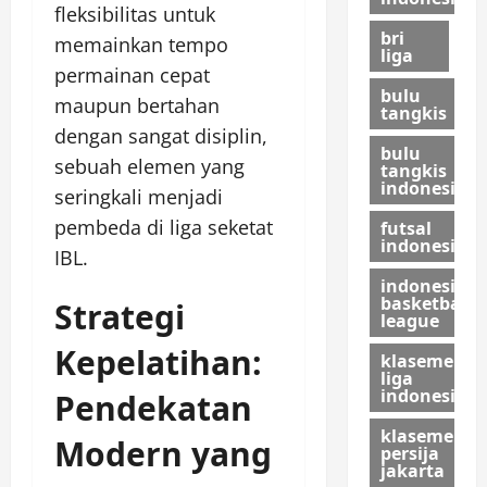
fleksibilitas untuk
bri
memainkan tempo
liga
permainan cepat
bulu
maupun bertahan
tangkis
dengan sangat disiplin,
bulu
sebuah elemen yang
tangkis
indonesia
seringkali menjadi
pembeda di liga seketat
futsal
indonesia
IBL.
indonesian
basketball
Strategi
league
Kepelatihan:
klasemen
liga
indonesia
Pendekatan
klasemen
Modern yang
persija
jakarta