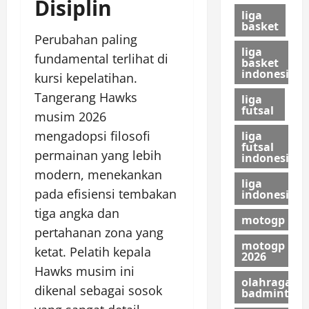
Disiplin
liga
basket
Perubahan paling
liga
fundamental terlihat di
basket
indonesia
kursi kepelatihan.
Tangerang Hawks
liga
futsal
musim 2026
mengadopsi filosofi
liga
futsal
permainan yang lebih
indonesia
modern, menekankan
liga
pada efisiensi tembakan
indonesia
tiga angka dan
motogp
pertahanan zona yang
motogp
ketat. Pelatih kepala
2026
Hawks musim ini
olahraga
dikenal sebagai sosok
badminton