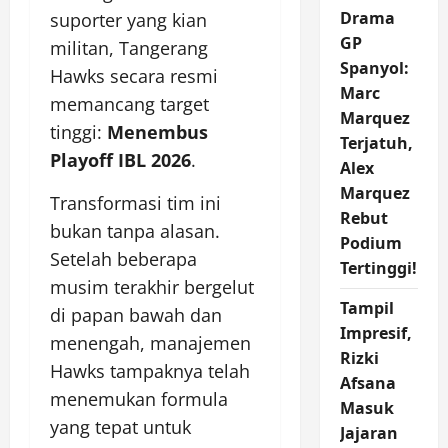
Drama
suporter yang kian
GP
militan, Tangerang
Spanyol:
Hawks secara resmi
Marc
memancang target
Marquez
tinggi:
Menembus
Terjatuh,
Playoff IBL 2026
.
Alex
Marquez
Transformasi tim ini
Rebut
bukan tanpa alasan.
Podium
Setelah beberapa
Tertinggi!
musim terakhir bergelut
Tampil
di papan bawah dan
Impresif,
menengah, manajemen
Rizki
Hawks tampaknya telah
Afsana
menemukan formula
Masuk
yang tepat untuk
Jajaran