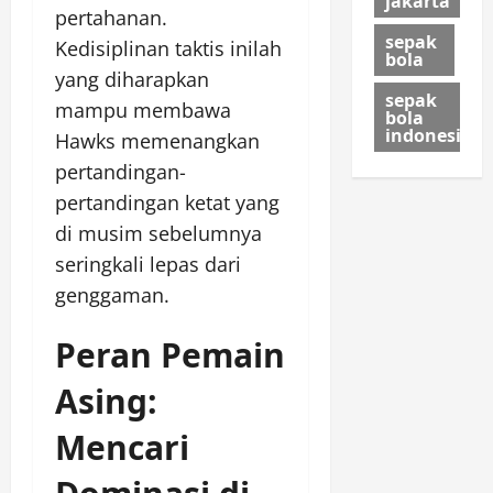
jakarta
pertahanan.
sepak
Kedisiplinan taktis inilah
bola
yang diharapkan
sepak
mampu membawa
bola
indonesia
Hawks memenangkan
pertandingan-
pertandingan ketat yang
di musim sebelumnya
seringkali lepas dari
genggaman.
Peran Pemain
Asing:
Mencari