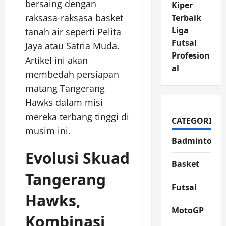
bersaing dengan
Kiper
raksasa-raksasa basket
Terbaik
Liga
tanah air seperti Pelita
Futsal
Jaya atau Satria Muda.
Profesion
Artikel ini akan
al
membedah persiapan
matang Tangerang
Hawks dalam misi
mereka terbang tinggi di
CATEGORIES
musim ini.
Badminton
Evolusi Skuad
Basket
Tangerang
Futsal
Hawks,
MotoGP
Kombinasi