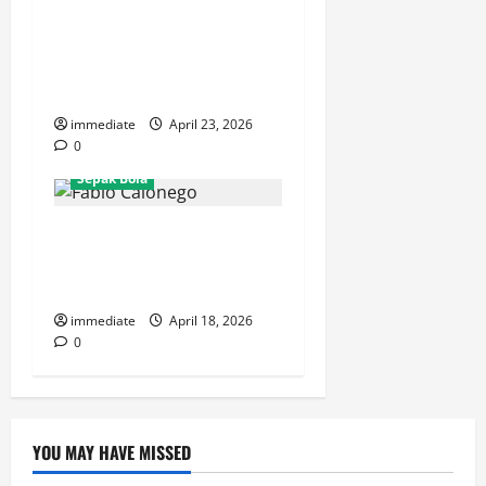
Update Cedera Hanif
Sjahbandi, Absen Hingga
Akhir Musim, Persija
Kehilangan Pilar Utama
immediate
April 23, 2026
0
Sepak Bola
Janji Setia Fabio Calonego:
Anggap Persija Keluarga,
Siap Tampil Habis-habisan!
immediate
April 18, 2026
0
YOU MAY HAVE MISSED