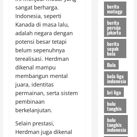
berita
sangat berharga.
motogp
Indonesia, seperti
berita
Kanada di masa lalu,
persija
jakarta
adalah negara dengan
potensi besar tetapi
berita
sepak
belum sepenuhnya
bola
terealisasi. Herdman
Bola
dikenal mampu
membangun mental
bola liga
indonesia
juara, identitas
bri liga
permainan, serta sistem
pembinaan
bulu
tangkis
berkelanjutan.
bulu
Selain prestasi,
tangkis
indonesia
Herdman juga dikenal