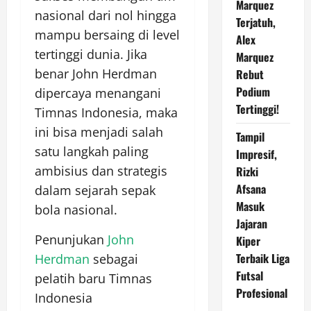
Marquez
nasional dari nol hingga
Terjatuh,
mampu bersaing di level
Alex
tertinggi dunia. Jika
Marquez
benar John Herdman
Rebut
Podium
dipercaya menangani
Tertinggi!
Timnas Indonesia, maka
ini bisa menjadi salah
Tampil
satu langkah paling
Impresif,
ambisius dan strategis
Rizki
Afsana
dalam sejarah sepak
Masuk
bola nasional.
Jajaran
Penunjukan
John
Kiper
Terbaik Liga
Herdman
sebagai
Futsal
pelatih baru Timnas
Profesional
Indonesia