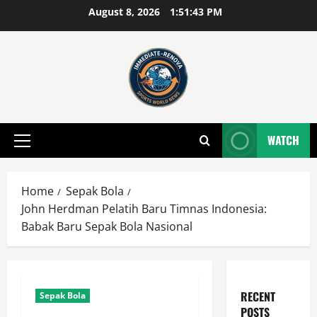
Skip
August 8, 2026
1:51:44 PM
to
content
WATCH
Primary
Menu
Home
Sepak Bola
John Herdman Pelatih Baru Timnas Indonesia:
Babak Baru Sepak Bola Nasional
RECENT
Sepak Bola
POSTS