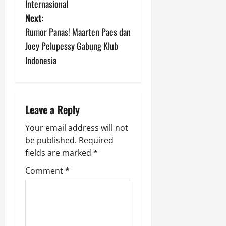
s
Internasional
Next:
t
Rumor Panas! Maarten Paes dan
n
Joey Pelupessy Gabung Klub
Indonesia
a
v
i
Leave a Reply
g
Your email address will not
be published.
Required
a
fields are marked
*
t
Comment
*
i
o