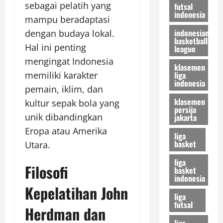
sebagai pelatih yang
futsal
indonesia
mampu beradaptasi
indonesian
dengan budaya lokal.
basketball
Hal ini penting
league
mengingat Indonesia
klasemen
liga
memiliki karakter
indonesia
pemain, iklim, dan
klasemen
kultur sepak bola yang
persija
unik dibandingkan
jakarta
Eropa atau Amerika
liga
basket
Utara.
liga
Filosofi
basket
indonesia
Kepelatihan John
liga
futsal
Herdman dan
liga