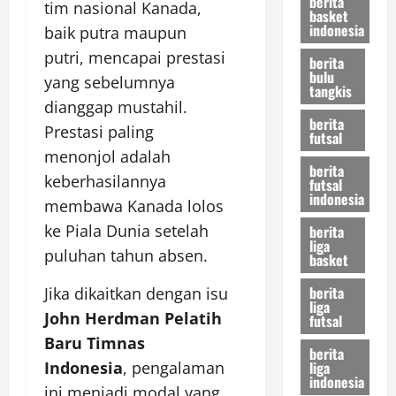
berita
tim nasional Kanada,
basket
indonesia
baik putra maupun
putri, mencapai prestasi
berita
bulu
yang sebelumnya
tangkis
dianggap mustahil.
berita
Prestasi paling
futsal
menonjol adalah
berita
keberhasilannya
futsal
indonesia
membawa Kanada lolos
ke Piala Dunia setelah
berita
liga
puluhan tahun absen.
basket
berita
Jika dikaitkan dengan isu
liga
John Herdman Pelatih
futsal
Baru Timnas
berita
liga
Indonesia
, pengalaman
indonesia
ini menjadi modal yang