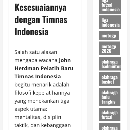
Kesesuaiannya
futsal
indonesia
dengan Timnas
liga
indonesia
Indonesia
motogp
motogp
2026
Salah satu alasan
mengapa wacana
John
olahraga
badminton
Herdman Pelatih Baru
Timnas Indonesia
olahraga
basket
begitu menarik adalah
olahraga
filosofi kepelatihannya
bulu
yang menekankan tiga
tangkis
aspek utama:
olahraga
futsal
mentalitas, disiplin
taktik, dan kebanggaan
olahraga