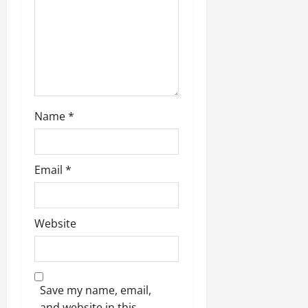
n
Name
*
Email
*
Website
Save my name, email,
and website in this