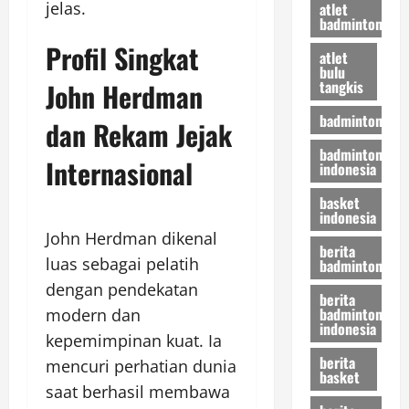
jelas.
atlet
badminton
Profil Singkat
atlet
bulu
tangkis
John Herdman
badminton
dan Rekam Jejak
badminton
Internasional
indonesia
basket
indonesia
John Herdman dikenal
berita
luas sebagai pelatih
badminton
dengan pendekatan
berita
badminton
modern dan
indonesia
kepemimpinan kuat. Ia
berita
mencuri perhatian dunia
basket
saat berhasil membawa