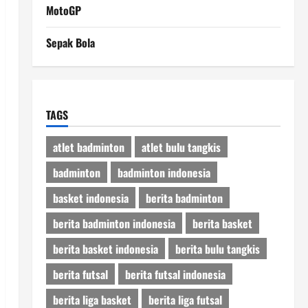
MotoGP
Sepak Bola
TAGS
atlet badminton
atlet bulu tangkis
badminton
badminton indonesia
basket indonesia
berita badminton
berita badminton indonesia
berita basket
berita basket indonesia
berita bulu tangkis
berita futsal
berita futsal indonesia
berita liga basket
berita liga futsal