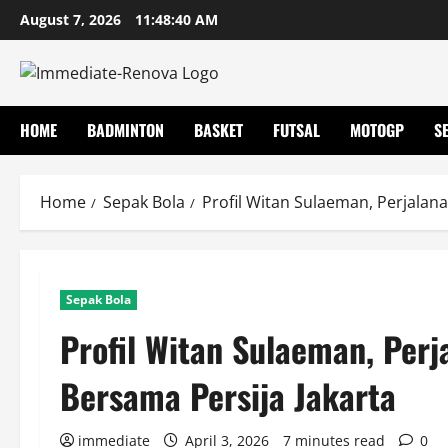
Skip
August 7, 2026
11:48:41 AM
to
content
HOME
BADMINTON
BASKET
FUTSAL
MOTOGP
S
Home
Sepak Bola
Profil Witan Sulaeman, Perjalan
Sepak Bola
Profil Witan Sulaeman, Per
Bersama Persija Jakarta
immediate
April 3, 2026
7 minutes read
0