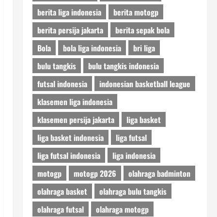
berita liga indonesia
berita motogp
berita persija jakarta
berita sepak bola
Bola
bola liga indonesia
bri liga
bulu tangkis
bulu tangkis indonesia
futsal indonesia
indonesian basketball league
klasemen liga indonesia
klasemen persija jakarta
liga basket
liga basket indonesia
liga futsal
liga futsal indonesia
liga indonesia
motogp
motogp 2026
olahraga badminton
olahraga basket
olahraga bulu tangkis
olahraga futsal
olahraga motogp