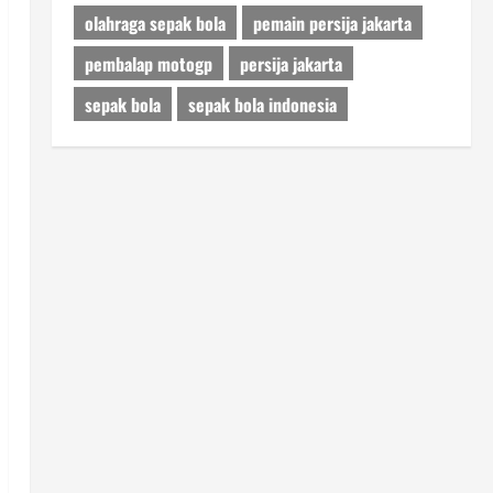
olahraga sepak bola
pemain persija jakarta
pembalap motogp
persija jakarta
sepak bola
sepak bola indonesia