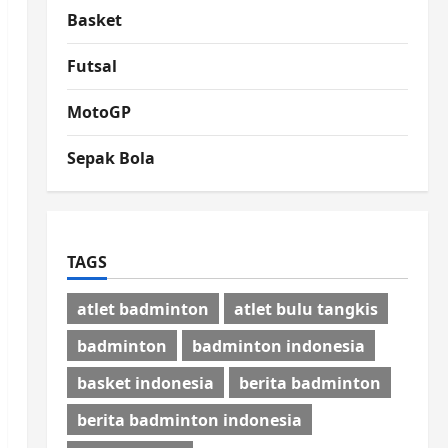
Basket
Futsal
MotoGP
Sepak Bola
TAGS
atlet badminton
atlet bulu tangkis
badminton
badminton indonesia
basket indonesia
berita badminton
berita badminton indonesia