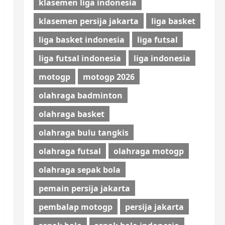
klasemen liga indonesia
klasemen persija jakarta
liga basket
liga basket indonesia
liga futsal
liga futsal indonesia
liga indonesia
motogp
motogp 2026
olahraga badminton
olahraga basket
olahraga bulu tangkis
olahraga futsal
olahraga motogp
olahraga sepak bola
pemain persija jakarta
pembalap motogp
persija jakarta