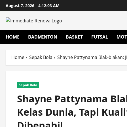
Skip
August 7, 2026
4:12:04 AM
to
content
HOME
BADMINTON
BASKET
FUTSAL
MOT
Home
Sepak Bola
Shayne Pattynama Blak-blakan: J
Sepak Bola
Shayne Pattynama Blak
Kelas Dunia, Tapi Kua
Dibenahi!