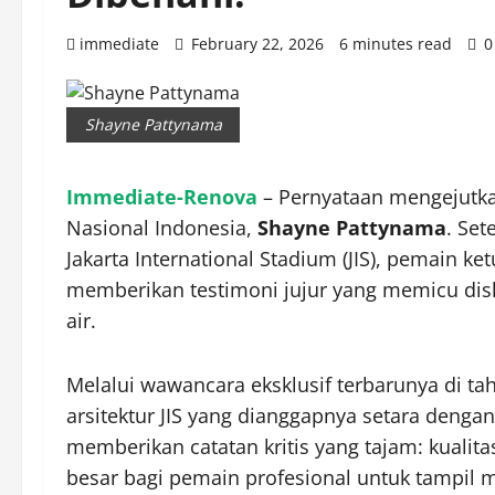
immediate
February 22, 2026
6 minutes read
0
Shayne Pattynama
Immediate-Renova
– Pernyataan mengejutkan
Nasional Indonesia,
Shayne Pattynama
. Set
Jakarta International Stadium (JIS), pemain 
memberikan testimoni jujur yang memicu disk
air.
Melalui wawancara eksklusif terbarunya di t
arsitektur JIS yang dianggapnya setara dengan
memberikan catatan kritis yang tajam: kuali
besar bagi pemain profesional untuk tampil 