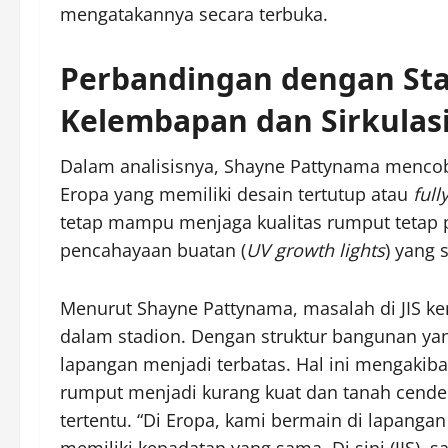
mengatakannya secara terbuka.
Perbandingan dengan Sta
Kelembapan dan Sirkulas
Dalam analisisnya, Shayne Pattynama mencob
Eropa yang memiliki desain tertutup atau
full
tetap mampu menjaga kualitas rumput tetap p
pencahayaan buatan (
UV growth lights
) yang 
Menurut Shayne Pattynama, masalah di JIS ke
dalam stadion. Dengan struktur bangunan yang
lapangan menjadi terbatas. Hal ini mengaki
rumput menjadi kurang kuat dan tanah cenderun
tertentu. “Di Eropa, kami bermain di lapangan 
memiliki kepadatan yang sama. Di sini (JIS),