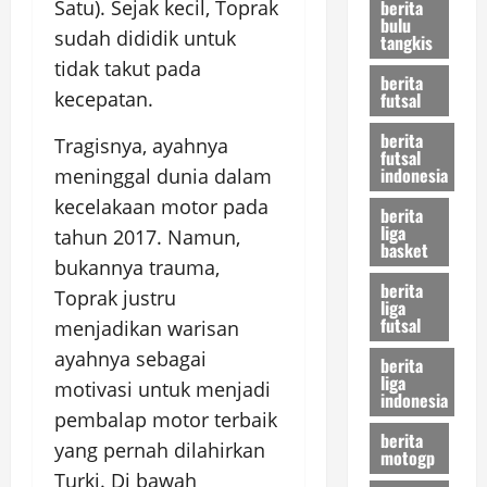
Satu). Sejak kecil, Toprak
berita
bulu
sudah dididik untuk
tangkis
tidak takut pada
berita
kecepatan.
futsal
berita
Tragisnya, ayahnya
futsal
indonesia
meninggal dunia dalam
kecelakaan motor pada
berita
liga
tahun 2017. Namun,
basket
bukannya trauma,
berita
Toprak justru
liga
futsal
menjadikan warisan
ayahnya sebagai
berita
liga
motivasi untuk menjadi
indonesia
pembalap motor terbaik
berita
yang pernah dilahirkan
motogp
Turki. Di bawah