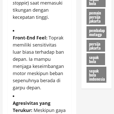
stoppie
) saat memasuki
bola
tikungan dengan
pemain
persija
kecepatan tinggi.
jakarta
pembalap
motogp
Front-End Feel:
Toprak
persija
memiliki sensitivitas
jakarta
luar biasa terhadap ban
sepak
depan. Ia mampu
bola
menjaga keseimbangan
sepak
motor meskipun beban
bola
indonesia
sepenuhnya berada di
garpu depan.
Agresivitas yang
Terukur:
Meskipun gaya