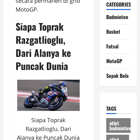
secara permanen di grid
CATEGORIES
MotoGP.
Badminton
Siapa Toprak
Basket
Razgatlioglu,
Futsal
Dari Alanya ke
MotoGP
Puncak Dunia
Sepak Bola
TAGS
Siapa Toprak
atlet
badminton
Razgatlioglu, Dari
Alanya ke Puncak Dunia
atlet