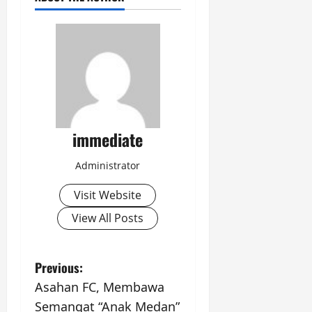
immediate
Administrator
Visit Website
View All Posts
P
Previous:
Asahan FC, Membawa
o
Semangat “Anak Medan”