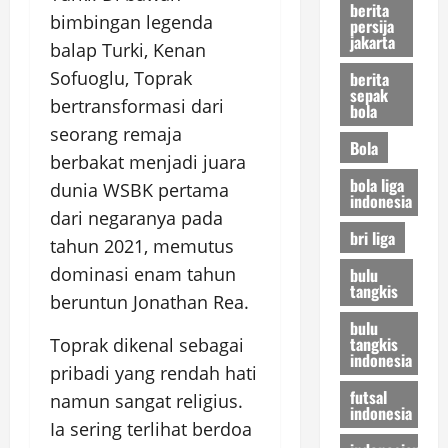
berita
bimbingan legenda
persija
jakarta
balap Turki, Kenan
Sofuoglu, Toprak
berita
sepak
bertransformasi dari
bola
seorang remaja
Bola
berbakat menjadi juara
bola liga
dunia WSBK pertama
indonesia
dari negaranya pada
bri liga
tahun 2021, memutus
dominasi enam tahun
bulu
tangkis
beruntun Jonathan Rea.
bulu
tangkis
Toprak dikenal sebagai
indonesia
pribadi yang rendah hati
futsal
namun sangat religius.
indonesia
Ia sering terlihat berdoa