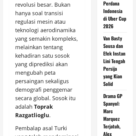
Perdana
revolusi besar. Bukan
Indonesia
hanya soal transisi
di Uber Cup
regulasi mesin atau
2026
teknologi aerodinamika
Van Basty
yang semakin kompleks,
Sousa dan
melainkan tentang
Efek Instan
kehadiran satu sosok
Lini Tengah
yang diprediksi akan
Persija
mengubah peta
yang Kian
persaingan sekaligus
Solid
demografi penggemar
Drama GP
secara global. Sosok itu
Spanyol:
adalah
Toprak
Marc
Razgatlioglu
.
Marquez
Terjatuh,
Pembalap asal Turki
Alex