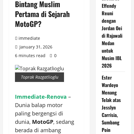
Bintang Muslim
Effendy
Pertama di Sejarah
Reuni
dengan
MotoGP?
Jordan Oei
di Rajawali
immediate
Medan
January 31, 2026
untuk
6 minutes read
0
Musim IBL
2026
Ester
Toprak Razgatlioglu
Wardoyo
Menang
Immediate-Renova
–
Telak atas
Dunia balap motor
Jesslyn
paling bergengsi di
Carrisia,
dunia,
MotoGP
, sedang
Sumbang
Poin
berada di ambang