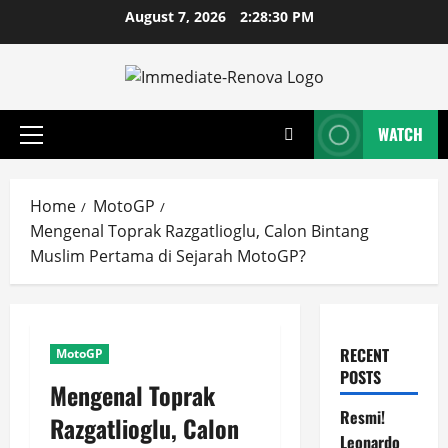
Skip
August 7, 2026
2:28:31 PM
to
content
WATCH
Primary
Menu
Home
MotoGP
Mengenal Toprak Razgatlioglu, Calon Bintang
Muslim Pertama di Sejarah MotoGP?
RECENT
MotoGP
POSTS
Mengenal Toprak
Resmi!
Razgatlioglu, Calon
Leonardo