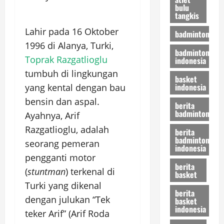
bulu
tangkis
Lahir pada 16 Oktober
badminton
1996 di Alanya, Turki,
badminton
Toprak Razgatlioglu
indonesia
tumbuh di lingkungan
basket
indonesia
yang kental dengan bau
bensin dan aspal.
berita
badminton
Ayahnya, Arif
Razgatlioglu, adalah
berita
badminton
seorang pemeran
indonesia
pengganti motor
berita
(
stuntman
) terkenal di
basket
Turki yang dikenal
berita
dengan julukan “Tek
basket
indonesia
teker Arif” (Arif Roda