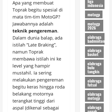
liga
Apa yang membuat
indonesia
Toprak begitu spesial di
motogp
mata tim-tim MotoGP?
Jawabannya adalah
motogp
2026
teknik pengereman
.
olahraga
Dalam dunia balap, ada
badminton
istilah “Late Braking”,
olahraga
namun Toprak
basket
membawa istilah ini ke
olahraga
level yang hampir
bulu
tangkis
mustahil. Ia sering
melakukan pengereman
olahraga
futsal
begitu keras hingga roda
belakang motornya
olahraga
motogp
terangkat tinggi dari
olahraga
aspal (dikenal sebagai
sepak