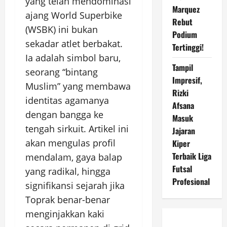
yang telah mendominasi
Marquez
ajang World Superbike
Rebut
(WSBK) ini bukan
Podium
sekadar atlet berbakat.
Tertinggi!
Ia adalah simbol baru,
Tampil
seorang “bintang
Impresif,
Muslim” yang membawa
Rizki
identitas agamanya
Afsana
dengan bangga ke
Masuk
tengah sirkuit. Artikel ini
Jajaran
akan mengulas profil
Kiper
Terbaik Liga
mendalam, gaya balap
Futsal
yang radikal, hingga
Profesional
signifikansi sejarah jika
Toprak benar-benar
menginjakkan kaki