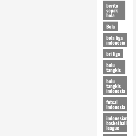
berita
sepak
bola
Bola
bola liga
indonesia
bri liga
bulu
tangkis
bulu
tangkis
indonesia
futsal
indonesia
indonesian
basketball
league