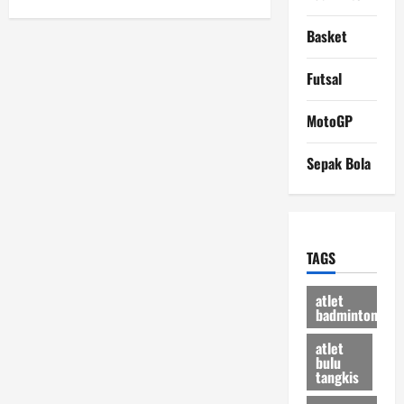
Level
Internasional
Basket
Futsal
MotoGP
Sepak Bola
TAGS
atlet
badminton
atlet
bulu
tangkis