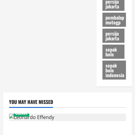
persija
jakarta
pembalap
motogp
persija
jakarta
sepak
bola
sepak
bola
indonesia
YOU MAY HAVE MISSED
Basket
Resmi! Leonardo Effendy Reuni dengan Jordan Oei di