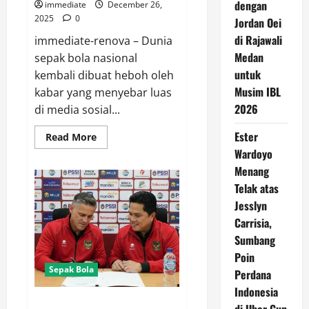
dengan
immediate
December 26,
2025
0
Jordan Oei
di Rajawali
immediate-renova – Dunia
Medan
sepak bola nasional
untuk
kembali dibuat heboh oleh
Musim IBL
kabar yang menyebar luas
2026
di media sosial...
Ester
Read
Read More
more
Wardoyo
about
Rumor
Menang
Panas!
Maarten
Telak atas
Paes
dan
Jesslyn
Joey
Carrisia,
Pelupessy
Gabung
Sumbang
Klub
Indonesia
Poin
Sepak Bola
Perdana
Indonesia
John Herdman Pelatih Baru