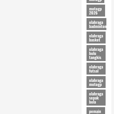
motogp
2026
olahraga
badminton
olahraga
basket
olahraga
bulu
tangkis
olahraga
futsal
olahraga
motogp
olahraga
sepak
bola
pemain