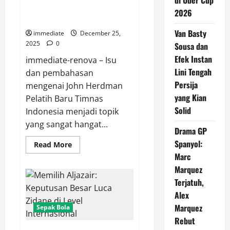
di Uber Cup
Timnas Indonesia: Babak Baru
2026
Sepak Bola Nasional
Van Basty
immediate
December 25,
2025
0
Sousa dan
Efek Instan
immediate-renova – Isu
Lini Tengah
dan pembahasan
Persija
mengenai John Herdman
yang Kian
Pelatih Baru Timnas
Solid
Indonesia menjadi topik
yang sangat hangat...
Drama GP
Spanyol:
Read
Read More
more
Marc
about
John
Marquez
Herdman
Pelatih
Terjatuh,
Baru
Alex
Timnas
Indonesia:
Marquez
Sepak Bola
Babak
Baru
Rebut
Sepak