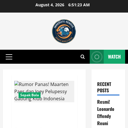
Skip
August 4, 2026
6:51:23 AM
to
content
WATCH
Primary
Menu
RECENT
POSTS
Sepak Bola
Resmi!
Leonardo
Rumor Panas! Maarten Paes dan
Joey Pelupessy Gabung Klub
Effendy
Indonesia
Reuni