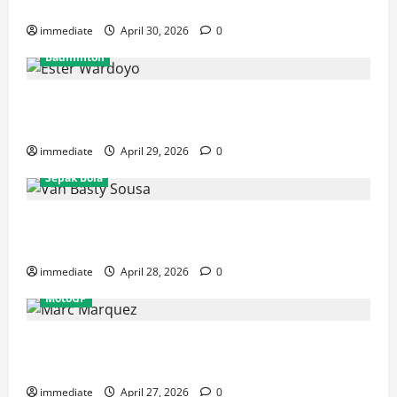
Rajawali Medan untuk Musim IBL 2026
immediate
April 30, 2026
0
Badminton
Ester Wardoyo Menang Telak atas Jesslyn Carrisia,
Sumbang Poin Perdana Indonesia di Uber Cup 2026
immediate
April 29, 2026
0
Sepak Bola
Van Basty Sousa dan Efek Instan Lini Tengah Persija
yang Kian Solid
immediate
April 28, 2026
0
MotoGP
Drama GP Spanyol: Marc Marquez Terjatuh, Alex
Marquez Rebut Podium Tertinggi!
immediate
April 27, 2026
0