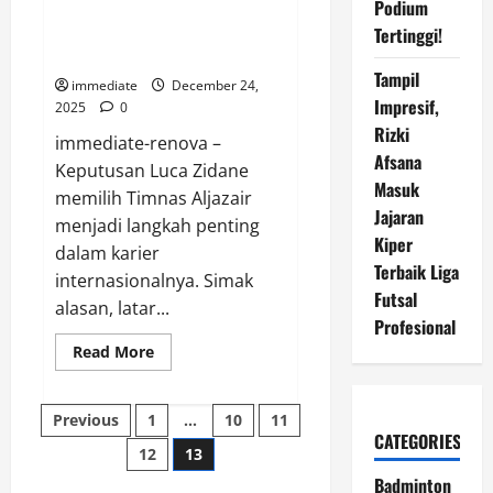
Bola
Podium
Memilih Aljazair: Keputusan
Nasional
Besar Luca Zidane di Level
Tertinggi!
Internasional
Tampil
immediate
December 24,
Impresif,
2025
0
Rizki
immediate-renova –
Afsana
Keputusan Luca Zidane
Masuk
memilih Timnas Aljazair
Jajaran
menjadi langkah penting
Kiper
dalam karier
Terbaik Liga
internasionalnya. Simak
Futsal
alasan, latar...
Profesional
Read
Read More
more
about
Memilih
Posts
Aljazair:
Previous
1
…
10
11
Keputusan
CATEGORIES
Besar
12
13
pagination
Luca
Zidane
Badminton
di