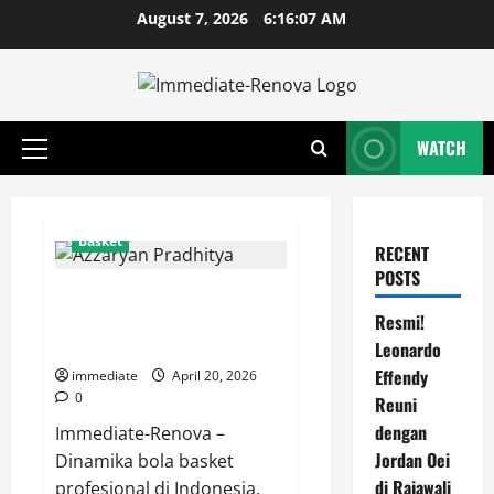
Skip
August 7, 2026
6:16:07 AM
to
content
WATCH
Primary
Menu
Basket
RECENT
POSTS
Azzaryan Pradhitya Serukan
Dukungan Warga Surabaya, Mari
Resmi!
Bangkit Bersama Pacific Caesar!
Leonardo
Effendy
immediate
April 20, 2026
0
Reuni
dengan
Immediate-Renova –
Jordan Oei
Dinamika bola basket
di Rajawali
profesional di Indonesia,