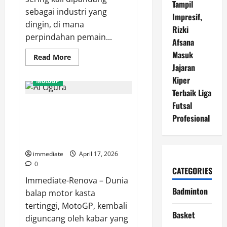
Tampil
sebagai industri yang
Impresif,
dingin, di mana
Rizki
perpindahan pemain...
Afsana
Masuk
Read
Read More
more
Jajaran
about
Janji
Kiper
MotoGP
Setia
Terbaik Liga
Fabio
Calonego:
Futsal
Terungkap! Ai Ogura Tinggalkan
Anggap
Persija
Aprilia Demi Kursi Pabrikan
Profesional
Keluarga,
Siap
Yamaha, Plot Plot Twist
Tampil
Terbesar MotoGP
Habis-
habisan!
immediate
April 17, 2026
0
CATEGORIES
Immediate-Renova – Dunia
Badminton
balap motor kasta
tertinggi, MotoGP, kembali
Basket
diguncang oleh kabar yang