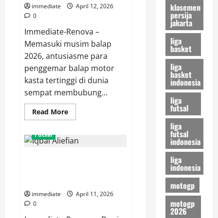
Jakarta
klasemen
immediate
April 12, 2026
persija
0
jakarta
Immediate-Renova –
liga
Memasuki musim balap
basket
2026, antusiasme para
liga
penggemar balap motor
basket
kasta tertinggi di dunia
indonesia
sempat membubung...
liga
futsal
Read
Read More
more
liga
about
Curhatan
futsal
Futsal
Pilu
indonesia
Alex
Marquez,
liga
Iqbal Aliefian dan Kebangkitan
Mengapa
Sang
indonesia
Moncongbulo FC di Liga Futsal
“Gresini
Rider”
Profesional
motogp
Sulit
Tembus
immediate
April 11, 2026
Dominasi
motogp
0
Klasemen
2026
MotoGP