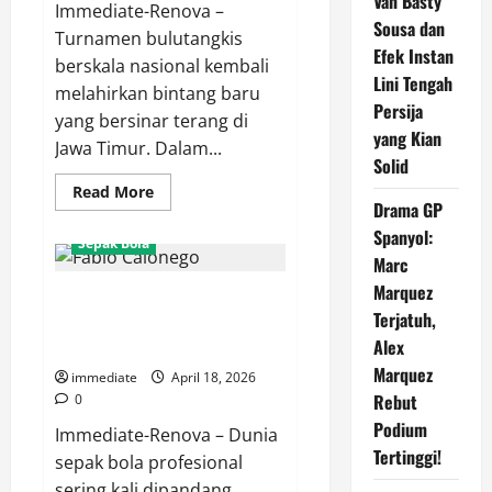
Van Basty
Immediate-Renova –
Sousa dan
Turnamen bulutangkis
Efek Instan
berskala nasional kembali
Lini Tengah
melahirkan bintang baru
Persija
yang bersinar terang di
yang Kian
Jawa Timur. Dalam...
Solid
Read
Read More
more
Drama GP
about
Spanyol:
Mayla
Sepak Bola
Cahya
Marc
Afilian
Pratiwi
Marquez
Janji Setia Fabio Calonego:
Segel
Gelar
Terjatuh,
Anggap Persija Keluarga, Siap
Juara
HYDROPLUS
Alex
Tampil Habis-habisan!
Sirnas
Marquez
A
immediate
April 18, 2026
Jatim
Rebut
0
Usai
Tekuk
Podium
Immediate-Renova – Dunia
Erghya
Aulia
Tertinggi!
sepak bola profesional
sering kali dipandang