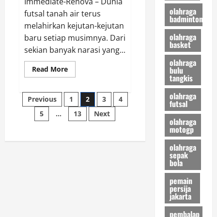
Immediate-Renova – Dunia
2026?
olahraga
futsal tanah air terus
badminton
melahirkan kejutan-kejutan
olahraga
baru setiap musimnya. Dari
basket
sekian banyak narasi yang...
olahraga
Read
bulu
Read More
more
tangkis
about
Iqbal
olahraga
Posts
Aliefian
Previous
1
2
3
4
futsal
dan
Kebangkitan
5
…
13
Next
pagination
Moncongbulo
olahraga
FC
motogp
di
Liga
Futsal
olahraga
Profesional
sepak
bola
pemain
persija
jakarta
pembalap