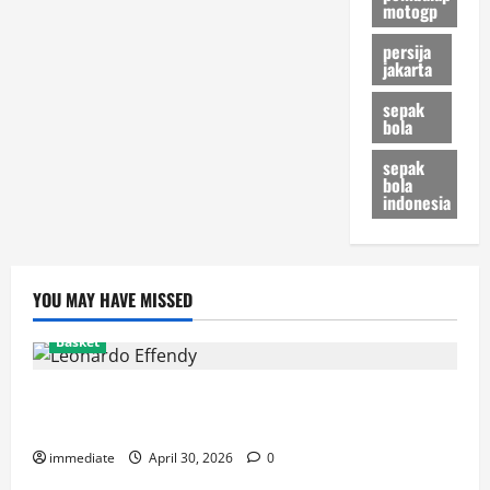
motogp
persija
jakarta
sepak
bola
sepak
bola
indonesia
YOU MAY HAVE MISSED
Basket
Resmi! Leonardo Effendy Reuni dengan Jordan Oei di
Rajawali Medan untuk Musim IBL 2026
immediate
April 30, 2026
0