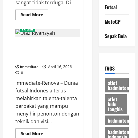
sangat tidak terduga. Di...
Futsal
Read
Read More
more
MotoGP
about
Terungkap!
Futsal
Ai
Sepak Bola
Ogura
Tinggalkan
Aksi Memukau Diaz Riyansyah
Aprilia
Demi
Bersama Pangsuma FC, Skill dan
Kursi
Pabrikan
Ketajaman di Lapangan
Yamaha,
Plot
immediate
April 16, 2026
TAGS
Plot
0
Twist
Terbesar
atlet
Immediate-Renova – Dunia
MotoGP
badminton
futsal Indonesia terus
melahirkan talenta-talenta
atlet
bulu
berbakat yang mampu
tangkis
menyihir penonton dengan
badminton
teknik dan visi...
badminton
Read
Read More
indonesia
more