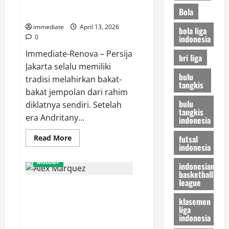
Tiger Menuju Jenderal Lapangan
Terhenti
Bola
di
Tengah Persija Jakarta
Tangan
Unggulan
immediate
April 13, 2026
bola liga
Pertama
indonesia
0
Asal
Korea
Immediate-Renova – Persija
bri liga
Jakarta selalu memiliki
bulu
tradisi melahirkan bakat-
tangkis
bakat jempolan dari rahim
bulu
diklatnya sendiri. Setelah
tangkis
era Andritany...
indonesia
Read
futsal
Read More
more
indonesia
about
Aditya
MotoGP
indonesian
Warman,
basketball
Dari
Young
league
Curhatan Pilu Alex Marquez,
Tiger
Menuju
Mengapa Sang “Gresini Rider”
klasemen
Jenderal
liga
Lapangan
Sulit Tembus Dominasi
Tengah
indonesia
Klasemen MotoGP 2026?
Persija