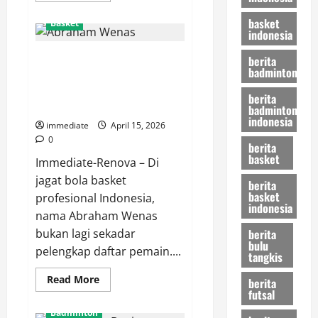
about
Aksi
basket
Basket
Memukau
indonesia
Diaz
Riyansyah
Abraham Wenas dan
Bersama
berita
Pangsuma
badminton
Dedikasinya untuk KBS, Menilik
FC,
Skill
Perjalanan Sang Jenderal
berita
dan
Lapangan di IBL
badminton
Ketajaman
di
indonesia
immediate
April 15, 2026
Lapangan
0
berita
basket
Immediate-Renova – Di
jagat bola basket
berita
basket
profesional Indonesia,
indonesia
nama Abraham Wenas
berita
bukan lagi sekadar
bulu
pelengkap daftar pemain....
tangkis
Read
Read More
berita
more
futsal
about
Abraham
Badminton