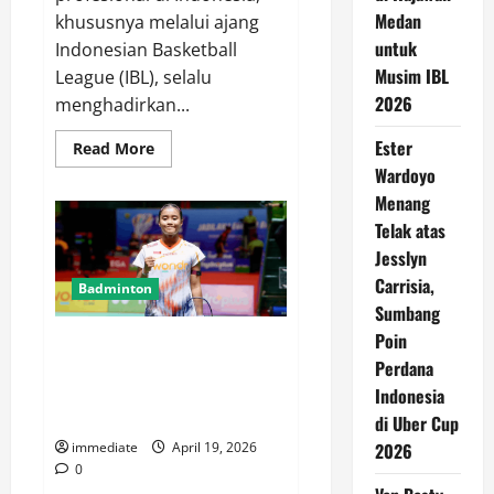
Medan
khususnya melalui ajang
untuk
Indonesian Basketball
Musim IBL
League (IBL), selalu
2026
menghadirkan...
Ester
Read
Read More
more
Wardoyo
about
Azzaryan
Menang
Pradhitya
Serukan
Telak atas
Dukungan
Warga
Jesslyn
Surabaya,
Carrisia,
Mari
Badminton
Bangkit
Sumbang
Bersama
Pacific
Poin
Mayla Cahya Afilian Pratiwi
Caesar!
Perdana
Segel Gelar Juara HYDROPLUS
Sirnas A Jatim Usai Tekuk
Indonesia
Erghya Aulia
di Uber Cup
immediate
April 19, 2026
2026
0