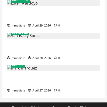
Badminton
Ester Wardoyo Menang Telak atas Jesslyn Carrisia,
Sumbang Poin Perdana Indonesia di Uber Cup 2026
immediate
April 29, 2026
0
Sepak Bola
Van Basty Sousa dan Efek Instan Lini Tengah Persija
yang Kian Solid
immediate
April 28, 2026
0
MotoGP
Drama GP Spanyol: Marc Marquez Terjatuh, Alex
Marquez Rebut Podium Tertinggi!
immediate
April 27, 2026
0