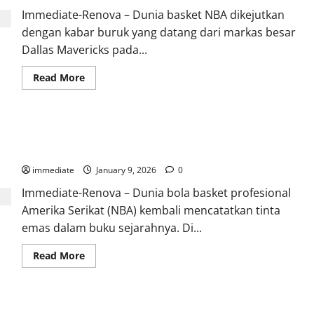
Immediate-Renova – Dunia basket NBA dikejutkan
dengan kabar buruk yang datang dari markas besar
Dallas Mavericks pada...
Read
Read More
more
about
Anthony
Davis
Cedera,
Legenda di Bangku Cadangan, Rick Carlisle Meraih
Bagaimana
Peluang
Kemenangan Ke-1000 bersama Indiana Pacers
Playoff
Luka
immediate
January 9, 2026
0
Doncic
dkk?
Immediate-Renova – Dunia bola basket profesional
Amerika Serikat (NBA) kembali mencatatkan tinta
emas dalam buku sejarahnya. Di...
Read
Read More
more
about
Legenda
di
Bangku
Cadangan,