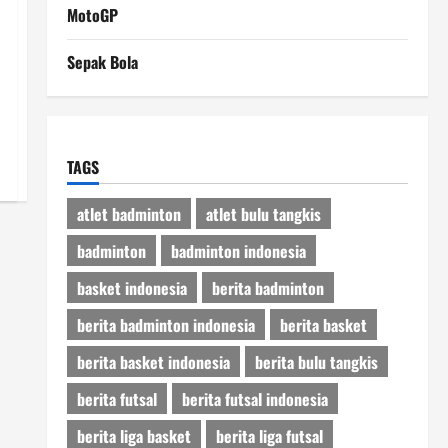
MotoGP
Sepak Bola
TAGS
atlet badminton
atlet bulu tangkis
badminton
badminton indonesia
basket indonesia
berita badminton
berita badminton indonesia
berita basket
berita basket indonesia
berita bulu tangkis
berita futsal
berita futsal indonesia
berita liga basket
berita liga futsal