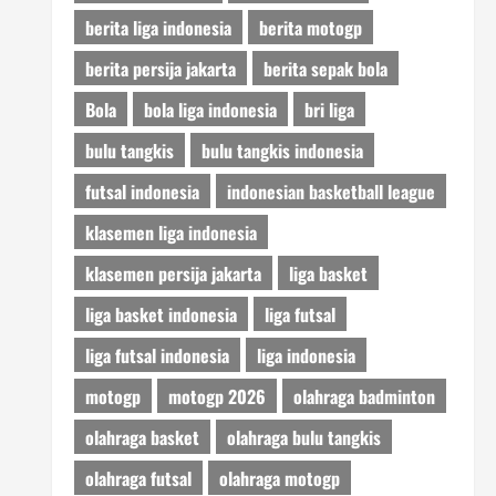
berita liga indonesia
berita motogp
berita persija jakarta
berita sepak bola
Bola
bola liga indonesia
bri liga
bulu tangkis
bulu tangkis indonesia
futsal indonesia
indonesian basketball league
klasemen liga indonesia
klasemen persija jakarta
liga basket
liga basket indonesia
liga futsal
liga futsal indonesia
liga indonesia
motogp
motogp 2026
olahraga badminton
olahraga basket
olahraga bulu tangkis
olahraga futsal
olahraga motogp