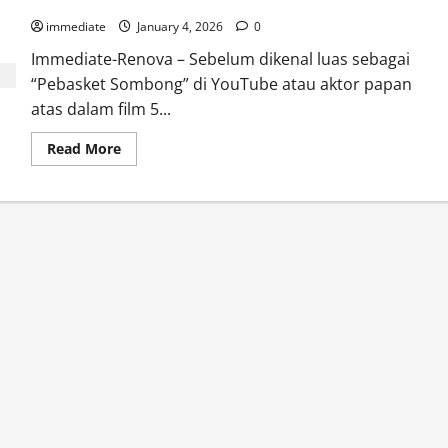
Tahun Keemasan Denny Sumargo Saat Menjadi Pemain Basket
Rick
immediate
Carlisle
January 4, 2026
0
Meraih
Kemenangan
Immediate-Renova – Sebelum dikenal luas sebagai
Ke-
“Pebasket Sombong” di YouTube atau aktor papan
1000
bersama
atas dalam film 5...
Indiana
Pacers
Read
Read More
more
about
Tahun
Keemasan
Denny
Sumargo
Saat
Menjadi
Pemain
Basket