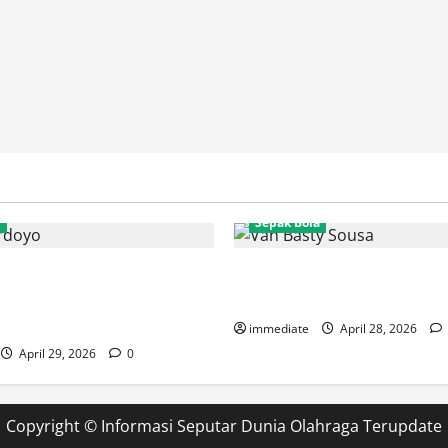
n
Sepak Bola
yo Menang Telak atas Jesslyn
Van Basty Sousa dan Efek Ins
umbang Poin Perdana
Tengah Persija yang Kian Sol
i Uber Cup 2026
immediate
April 28, 2026
April 29, 2026
0
Copyright ©
Informasi Seputar Dunia Olahraga Terupdate