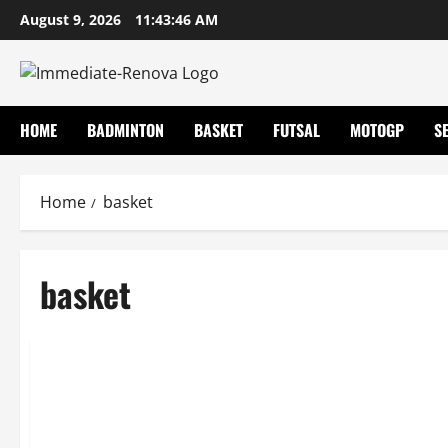
Skip
August 9, 2026
11:43:47 AM
to
content
HOME
BADMINTON
BASKET
FUTSAL
MOTOGP
S
Home
basket
basket