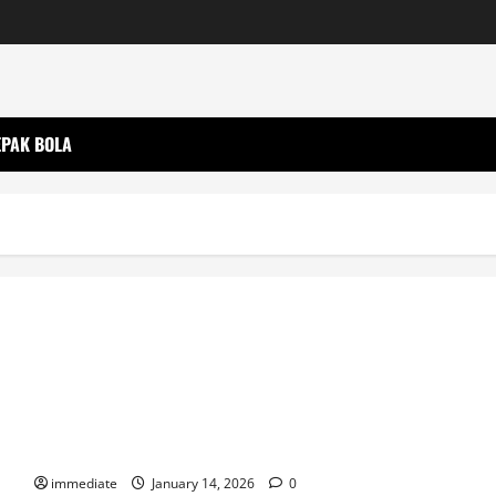
EPAK BOLA
Anthony Davis Cedera, Bagaimana Peluang Playoff Luka
Doncic dkk?
immediate
January 14, 2026
0