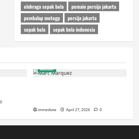
olahraga sepak bola
pemain persija jakarta
pembalap motogp
persija jakarta
sepak bola
sepak bola indonesia
MotoGP
tan Lini
Drama GP Spanyol: Marc Marquez
id
Terjatuh, Alex Marquez Rebut Podium
Tertinggi!
0
immediate
April 27, 2026
0