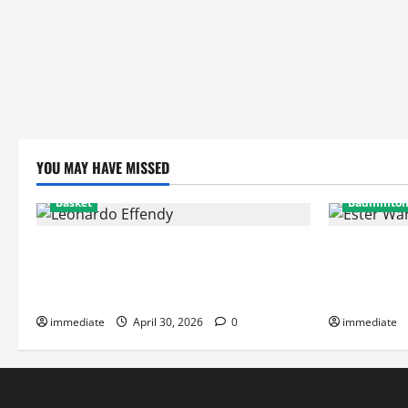
YOU MAY HAVE MISSED
Basket
Badminto
Resmi! Leonardo Effendy Reuni dengan
Ester Wardo
Jordan Oei di Rajawali Medan untuk
Carrisia, S
Musim IBL 2026
Indonesia d
immediate
April 30, 2026
0
immediate