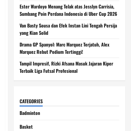
Ester Wardoyo Menang Telak atas Jesslyn Carrisia,
Sumbang Poin Perdana Indonesia di Uber Cup 2026
Van Basty Sousa dan Efek Instan Lini Tengah Persija
yang Kian Solid
Drama GP Spanyol: Marc Marquez Terjatuh, Alex
Marquez Rebut Podium Tertinggi!
Tampil Impresif, Rizki Afsana Masuk Jajaran Kiper
Terbaik Liga Futsal Profesional
CATEGORIES
Badminton
Basket