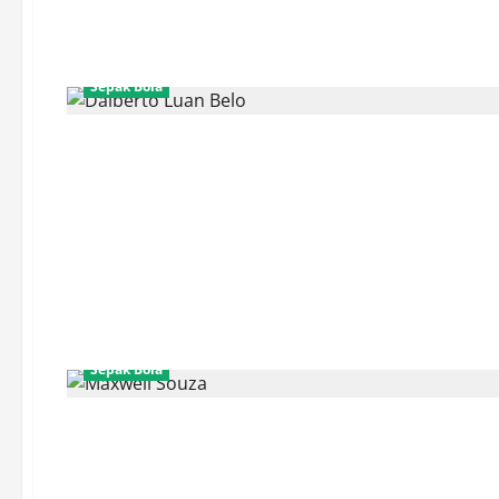
Sepak Bola
Sepak Bola