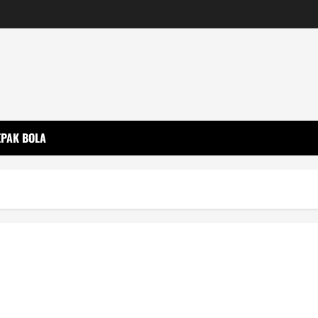
EPAK BOLA