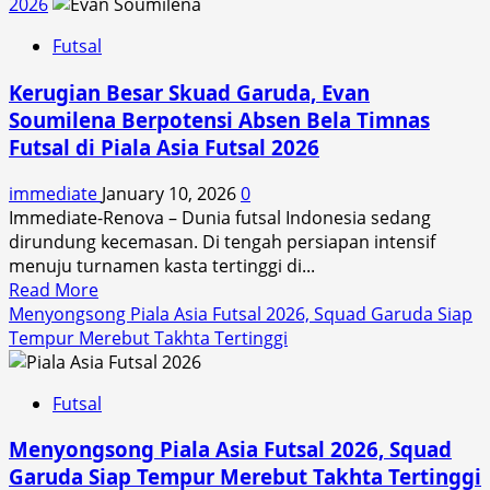
Profil
2026
Futsal?
Muhammad
Futsal
Fajriyan,
Pivot
Kerugian Besar Skuad Garuda, Evan
Haus
Soumilena Berpotensi Absen Bela Timnas
Gol
Futsal di Piala Asia Futsal 2026
Milik
Bintang
immediate
January 10, 2026
0
Timur
Immediate-Renova – Dunia futsal Indonesia sedang
Surabaya
dirundung kecemasan. Di tengah persiapan intensif
menuju turnamen kasta tertinggi di...
Read
Read More
more
Menyongsong Piala Asia Futsal 2026, Squad Garuda Siap
about
Tempur Merebut Takhta Tertinggi
Kerugian
Besar
Futsal
Skuad
Garuda,
Menyongsong Piala Asia Futsal 2026, Squad
Evan
Garuda Siap Tempur Merebut Takhta Tertinggi
Soumilena