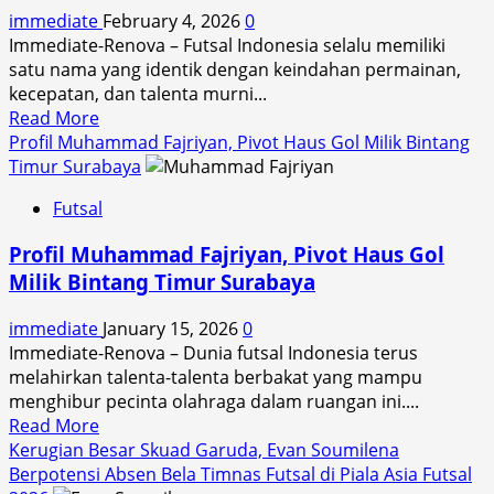
immediate
February 4, 2026
0
“Yellow
Immediate-Renova – Futsal Indonesia selalu memiliki
Force”
satu nama yang identik dengan keindahan permainan,
di
kecepatan, dan talenta murni...
Musim
Read
Read More
Ini
more
Profil Muhammad Fajriyan, Pivot Haus Gol Milik Bintang
about
Timur Surabaya
Menatap
Futsal
Musim
Baru,
Profil Muhammad Fajriyan, Pivot Haus Gol
Mampukah
Milik Bintang Timur Surabaya
Black
Steel
immediate
January 15, 2026
0
FC
Immediate-Renova – Dunia futsal Indonesia terus
Papua
melahirkan talenta-talenta berbakat yang mampu
Rebut
menghibur pecinta olahraga dalam ruangan ini....
Kembali
Read
Read More
Takhta
more
Kerugian Besar Skuad Garuda, Evan Soumilena
Juara
about
Berpotensi Absen Bela Timnas Futsal di Piala Asia Futsal
Liga