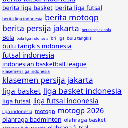
berita liga basket
berita liga futsal
berita motogp
berita liga indonesia
berita persija jakarta
berita sepak bola
Bola
bri liga
bulu tangkis
bola liga indonesia
bulu tangkis indonesia
futsal indonesia
indonesian basketball league
klasemen liga indonesia
klasemen persija jakarta
liga basket indonesia
liga basket
liga futsal indonesia
liga futsal
motogp 2026
motogp
liga indonesia
olahraga badminton
olahraga basket
olahraga futsal
olahraga bulu tangkis