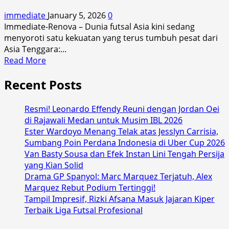
Berpotensi
immediate
January 5, 2026
0
Absen
Immediate-Renova – Dunia futsal Asia kini sedang
Bela
menyoroti satu kekuatan yang terus tumbuh pesat dari
Timnas
Asia Tenggara:...
Futsal
Read
Read More
di
more
Piala
Recent Posts
about
Asia
Menyongsong
Futsal
Piala
2026
Resmi! Leonardo Effendy Reuni dengan Jordan Oei
Asia
di Rajawali Medan untuk Musim IBL 2026
Futsal
Ester Wardoyo Menang Telak atas Jesslyn Carrisia,
2026,
Sumbang Poin Perdana Indonesia di Uber Cup 2026
Squad
Van Basty Sousa dan Efek Instan Lini Tengah Persija
Garuda
yang Kian Solid
Siap
Drama GP Spanyol: Marc Marquez Terjatuh, Alex
Tempur
Marquez Rebut Podium Tertinggi!
Merebut
Tampil Impresif, Rizki Afsana Masuk Jajaran Kiper
Takhta
Terbaik Liga Futsal Profesional
Tertinggi