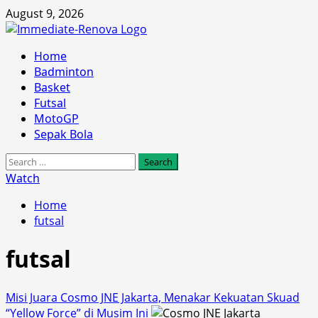
Skip
August 9, 2026
to
content
Primary
Home
Menu
Badminton
Basket
Futsal
MotoGP
Sepak Bola
Search
for:
Watch
Home
futsal
futsal
Misi Juara Cosmo JNE Jakarta, Menakar Kekuatan Skuad
“Yellow Force” di Musim Ini