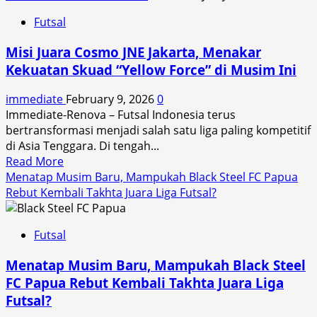
Futsal
Misi Juara Cosmo JNE Jakarta, Menakar
Kekuatan Skuad “Yellow Force” di Musim Ini
immediate
February 9, 2026
0
Immediate-Renova – Futsal Indonesia terus
bertransformasi menjadi salah satu liga paling kompetitif
di Asia Tenggara. Di tengah...
Read
Read More
more
Menatap Musim Baru, Mampukah Black Steel FC Papua
about
Rebut Kembali Takhta Juara Liga Futsal?
Misi
Juara
Futsal
Cosmo
JNE
Menatap Musim Baru, Mampukah Black Steel
Jakarta,
FC Papua Rebut Kembali Takhta Juara Liga
Menakar
Futsal?
Kekuatan
Skuad