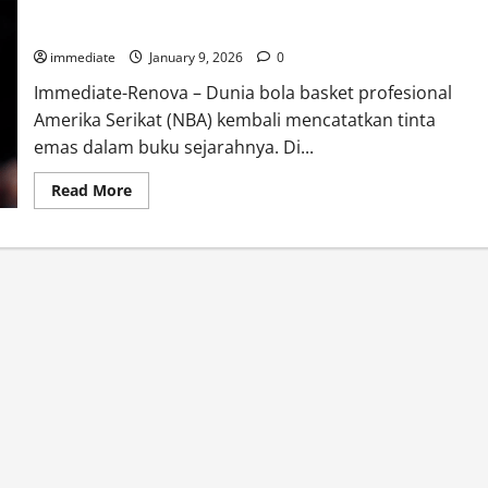
Legenda di Bangku Cadangan, Rick Carlisle Meraih
Kemenangan Ke-1000 bersama Indiana Pacers
immediate
January 9, 2026
0
Immediate-Renova – Dunia bola basket profesional
Amerika Serikat (NBA) kembali mencatatkan tinta
emas dalam buku sejarahnya. Di...
Read
Read More
more
about
Legenda
di
Bangku
Cadangan,
Rick
Carlisle
Meraih
Kemenangan
Ke-
1000
bersama
Indiana
Pacers