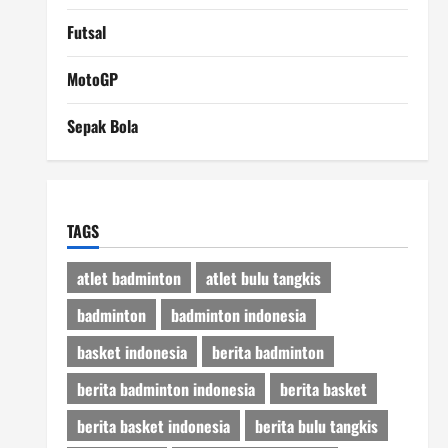
Futsal
MotoGP
Sepak Bola
TAGS
atlet badminton
atlet bulu tangkis
badminton
badminton indonesia
basket indonesia
berita badminton
berita badminton indonesia
berita basket
berita basket indonesia
berita bulu tangkis