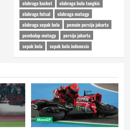
olahraga basket
olahraga bulu tangkis
olahraga futsal
olahraga motogp
olahraga sepak bola
pemain persija jakarta
pembalap motogp
persija jakarta
sepak bola
sepak bola indonesia
MotoGP