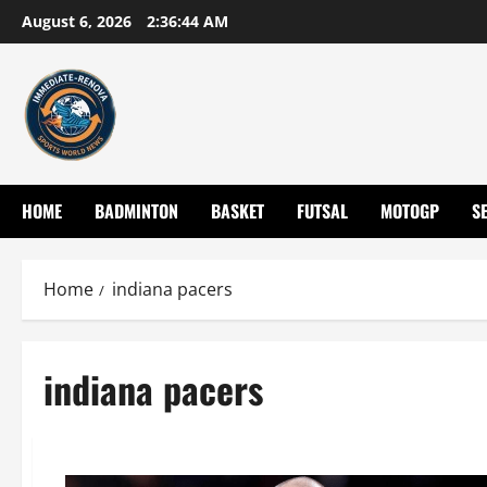
Skip
August 6, 2026
2:36:45 AM
to
content
HOME
BADMINTON
BASKET
FUTSAL
MOTOGP
S
Home
indiana pacers
indiana pacers