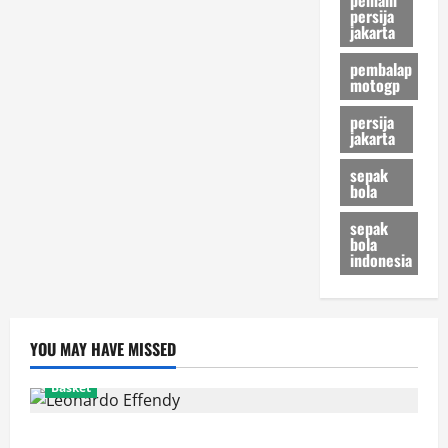
persija
jakarta
pembalap
motogp
persija
jakarta
sepak
bola
sepak
bola
indonesia
YOU MAY HAVE MISSED
Basket
Resmi! Leonardo Effendy Reuni dengan Jordan Oei di