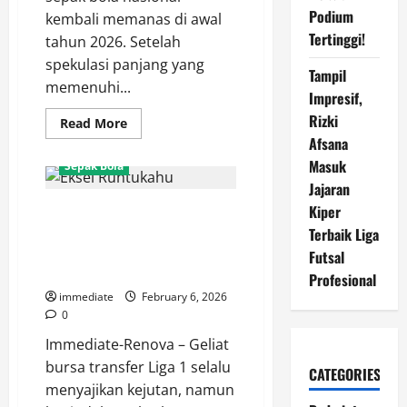
Podium
kembali memanas di awal
Tertinggi!
tahun 2026. Setelah
spekulasi panjang yang
Tampil
memenuhi...
Impresif,
Rizki
Read
Read More
more
Afsana
about
Resmi!
Masuk
Sepak Bola
Mauro
Zijlstra
Jajaran
Berlabuh
Kiper
Apa yang Bisa Diberikan Eksel
di
Persija
Runtukahu untuk Persija?
Terbaik Liga
Jakarta,
Harapan
Bomber “Ngeyel” Berlabuh di
Futsal
Baru
Ibu Kota
Lini
Profesional
Serang
immediate
February 6, 2026
Macan
Kemayoran
0
Immediate-Renova – Geliat
bursa transfer Liga 1 selalu
CATEGORIES
menyajikan kejutan, namun