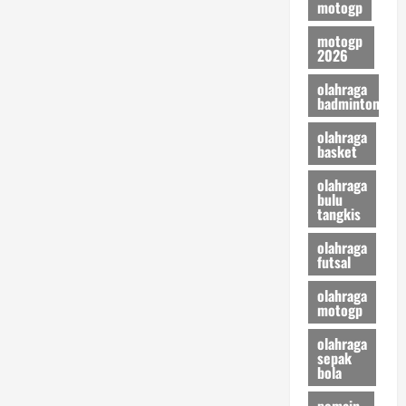
motogp
motogp
2026
olahraga
badminton
olahraga
basket
olahraga
bulu
tangkis
olahraga
futsal
olahraga
motogp
olahraga
sepak
bola
pemain