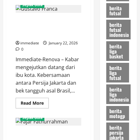
Magis
Sepak Bola
berita
Brasil
di
futsal
Jakarta!
Terima Kasih, Gustavo Franca!
Paulo
berita
Ricardo
Pemain Asal Brasil Ini Resmi
futsal
Resmi
Gabung
indonesia
Pamit dari Persija Jakarta
Persija,
Jakmania
immediate
January 22, 2026
berita
Siap
0
liga
Sambut
basket
Idola
Immediate-Renova – Kabar
Baru
mengejutkan datang dari
berita
liga
ibu kota. Kebersamaan
futsal
antara Persija Jakarta dan
berita
bek tangguh asal Brasil,...
liga
indonesia
Read
Read More
more
berita
about
motogp
Terima
Sepak Bola
Kasih,
Gustavo
berita
Franca!
persija
Fajar Fathurrahman Is Red!
Pemain
jakarta
Asal