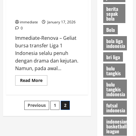
Gebrakan Transfer Persija
Brasil
Ini
Jakarta yang Bikin Rival
berita
Resmi
sepak
Waspada
Pamit
bola
dari
immediate
January 17, 2026
Persija
Jakarta
0
Bola
Immediate-Renova – Geliat
bola liga
indonesia
bursa transfer Liga 1
Indonesia selalu penuh
bri liga
dengan drama dan kejutan.
bulu
Namun, pada awal...
tangkis
Read
Read More
bulu
more
tangkis
about
Fajar
indonesia
Fathurrahman
Is
Posts
futsal
Previous
1
2
Red!
indonesia
Gebrakan
Transfer
pagination
Persija
indonesian
Jakarta
basketball
yang
league
Bikin
Rival