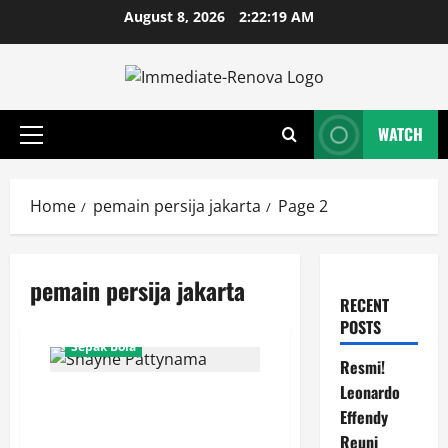
Skip
August 8, 2026
2:22:19 AM
to
content
WATCH
Primary
Menu
Home
pemain persija jakarta
Page 2
pemain persija jakarta
RECENT
POSTS
Sepak Bola
Resmi!
Leonardo
Shayne Pattynama Blak-blakan:
Effendy
JIS Stadion Kelas Dunia, Tapi
Kualitas Rumputnya Perlu
Reuni