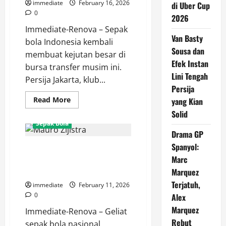
Kualitas
immediate
February 16, 2026
di Uber Cup
Rumputnya
0
Perlu
2026
Dibenahi!
Immediate-Renova – Sepak
Van Basty
bola Indonesia kembali
Sousa dan
membuat kejutan besar di
Efek Instan
bursa transfer musim ini.
Lini Tengah
Persija Jakarta, klub...
Persija
Read
Read More
yang Kian
more
Solid
about
Mengenal
Sepak Bola
Jean
Drama GP
Mota,
Eks
Spanyol:
Resmi! Mauro Zijlstra Berlabuh
Rekan
Setim
Marc
di Persija Jakarta, Harapan Baru
Messi
yang
Lini Serang Macan Kemayoran
Marquez
Kini
Terjatuh,
Berkostum
immediate
February 11, 2026
Persija
0
Alex
Jakarta
Marquez
Immediate-Renova – Geliat
Rebut
sepak bola nasional