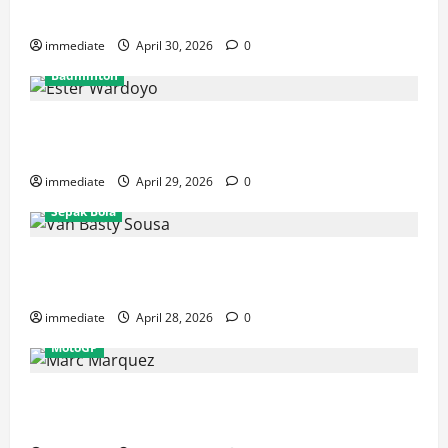
Rajawali Medan untuk Musim IBL 2026
immediate
April 30, 2026
0
Badminton
Ester Wardoyo Menang Telak atas Jesslyn Carrisia,
Sumbang Poin Perdana Indonesia di Uber Cup 2026
immediate
April 29, 2026
0
Sepak Bola
Van Basty Sousa dan Efek Instan Lini Tengah Persija
yang Kian Solid
immediate
April 28, 2026
0
MotoGP
Drama GP Spanyol: Marc Marquez Terjatuh, Alex
Marquez Rebut Podium Tertinggi!