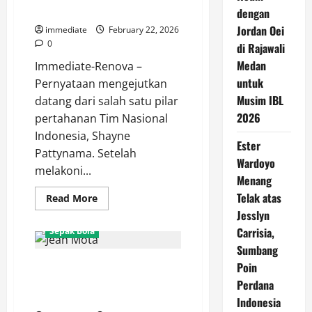
Dibenahi!
dengan
Jordan Oei
immediate
February 22, 2026
0
di Rajawali
Medan
Immediate-Renova –
untuk
Pernyataan mengejutkan
Musim IBL
datang dari salah satu pilar
2026
pertahanan Tim Nasional
Indonesia, Shayne
Ester
Pattynama. Setelah
Wardoyo
melakoni...
Menang
Telak atas
Read
Read More
more
Jesslyn
about
Shayne
Carrisia,
Sepak Bola
Pattynama
Blak-
Sumbang
blakan:
Mengenal Jean Mota, Eks Rekan
JIS
Poin
Stadion
Setim Messi yang Kini
Perdana
Kelas
Dunia,
Berkostum Persija Jakarta
Indonesia
Tapi