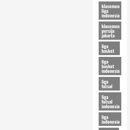
Waspada
klasemen
liga
indonesia
klasemen
persija
jakarta
liga
basket
liga
basket
indonesia
liga
futsal
liga
futsal
indonesia
liga
indonesia