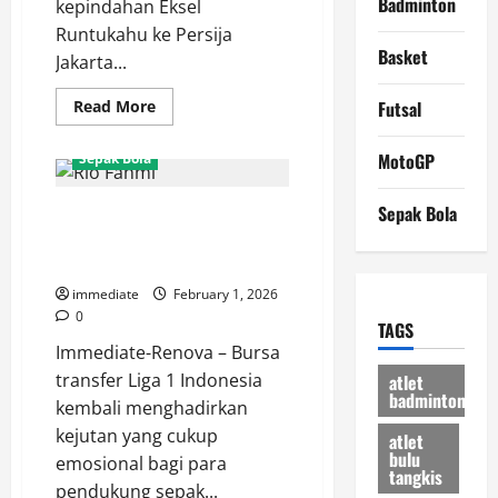
Badminton
kepindahan Eksel
Runtukahu ke Persija
Basket
Jakarta...
Read
Read More
Futsal
more
about
Apa
MotoGP
Sepak Bola
yang
Bisa
Diberikan
Sepak Bola
Tinggalkan Ibu Kota Sementara,
Eksel
Runtukahu
Rio Fahmi Siap Beri Pembuktian
untuk
Persija?
di Arema FC
Bomber
“Ngeyel”
immediate
February 1, 2026
Berlabuh
0
di
TAGS
Ibu
Immediate-Renova – Bursa
Kota
transfer Liga 1 Indonesia
atlet
badminton
kembali menghadirkan
kejutan yang cukup
atlet
bulu
emosional bagi para
tangkis
pendukung sepak...