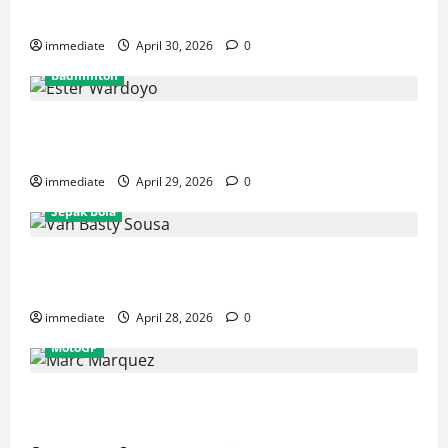
Rajawali Medan untuk Musim IBL 2026
immediate
April 30, 2026
0
Badminton
Ester Wardoyo Menang Telak atas Jesslyn Carrisia,
Sumbang Poin Perdana Indonesia di Uber Cup 2026
immediate
April 29, 2026
0
Sepak Bola
Van Basty Sousa dan Efek Instan Lini Tengah Persija
yang Kian Solid
immediate
April 28, 2026
0
MotoGP
Drama GP Spanyol: Marc Marquez Terjatuh, Alex
Marquez Rebut Podium Tertinggi!