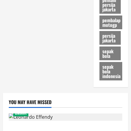
persija
jakarta
pembalap
motogp
persija
jakarta
sepak
bola
sepak
bola
indonesia
YOU MAY HAVE MISSED
Basket
Resmi! Leonardo Effendy Reuni dengan Jordan Oei di