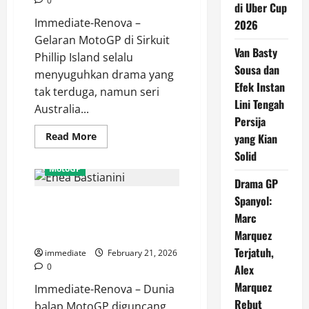
0
di Uber Cup
Immediate-Renova –
2026
Gelaran MotoGP di Sirkuit
Van Basty
Phillip Island selalu
Sousa dan
menyuguhkan drama yang
Efek Instan
tak terduga, namun seri
Lini Tengah
Australia...
Persija
Read
Read More
yang Kian
more
Solid
about
Kunci
MotoGP
Kemenangan
Drama GP
Raul
Fernandez
Spanyol:
Enea Bastianini Buka-bukaan
di
MotoGP
Marc
Soal Kepergiannya dari Ducati,
Australia,
Manajemen
Marquez Adalah Alasan Utama
Marquez
Ban
Terjatuh,
dan
immediate
February 21, 2026
Strategi
0
Alex
Jenius
Marquez
Immediate-Renova – Dunia
Rebut
balap MotoGP diguncang