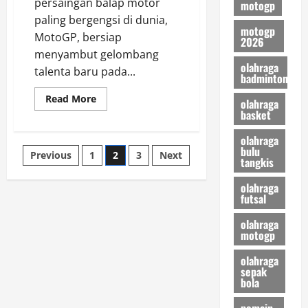
persaingan balap motor
motogp
paling bergengsi di dunia,
motogp
MotoGP, bersiap
2026
menyambut gelombang
olahraga
talenta baru pada...
badminton
Read
Read More
olahraga
more
basket
about
Diogo
Moreira
olahraga
ke
bulu
Posts
Previous
1
2
3
Next
MotoGP,
tangkis
Mampukah
Sang
pagination
“Wonderkid”
olahraga
Brasil
futsal
Mengguncang
Dominasi
olahraga
Rider
Eropa?
motogp
olahraga
sepak
bola
pemain