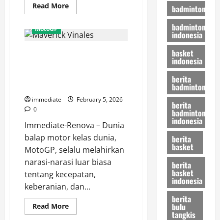
Read
Read More
badminton
more
about
badminton
Fabio
MotoGP
Quartararo,
indonesia
Sang
Iblis
basket
Profil Maverick Vinales, Sang
Prancis
indonesia
yang
‘Top Gun’ MotoGP dan Rekor
Mengguncang
Dominasi
Pemenang dengan Tiga Pabrikan
berita
MotoGP
Berbeda
badminton
immediate
February 5, 2026
berita
0
badminton
indonesia
Immediate-Renova – Dunia
balap motor kelas dunia,
berita
basket
MotoGP, selalu melahirkan
narasi-narasi luar biasa
berita
basket
tentang kecepatan,
indonesia
keberanian, dan...
berita
bulu
Read
Read More
more
tangkis
about