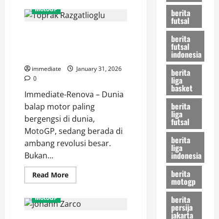
Profil
MotoGP
berita
Maverick
futsal
Vinales,
Sang
Mengenal Toprak Razgatlioglu,
‘Top
berita
Gun’
Calon Bintang Muslim Pertama
futsal
MotoGP
indonesia
dan
di Sejarah MotoGP?
Rekor
Pemenang
immediate
January 31, 2026
berita
dengan
liga
0
Tiga
basket
Pabrikan
Immediate-Renova – Dunia
Berbeda
berita
balap motor paling
liga
bergengsi di dunia,
futsal
MotoGP, sedang berada di
berita
ambang revolusi besar.
liga
indonesia
Bukan...
berita
Read
Read More
motogp
more
about
Mengenal
berita
MotoGP
Toprak
persija
Razgatlioglu,
jakarta
Calon