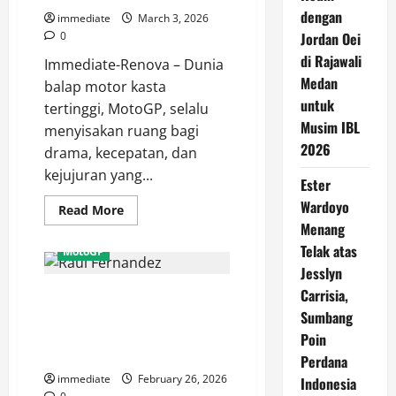
dengan
immediate
March 3, 2026
0
Jordan Oei
di Rajawali
Immediate-Renova – Dunia
Medan
balap motor kasta
untuk
tertinggi, MotoGP, selalu
Musim IBL
menyisakan ruang bagi
2026
drama, kecepatan, dan
kejujuran yang...
Ester
Wardoyo
Read
Read More
more
Menang
about
Evaluasi
Telak atas
MotoGP
Pahit
Brad
Jesslyn
Binder,
Carrisia,
Kunci Kemenangan Raul
Beri
Nilai
Fernandez di MotoGP Australia,
Sumbang
3/10
untuk
Manajemen Ban dan Strategi
Poin
Performa
Jenius
di
Perdana
MotoGP
immediate
February 26, 2026
Indonesia
2025