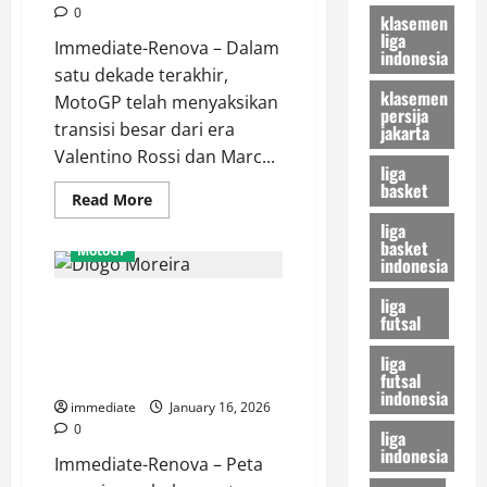
Berhenti
0
Mengejar
klasemen
Limit
liga
Immediate-Renova – Dalam
indonesia
satu dekade terakhir,
klasemen
MotoGP telah menyaksikan
persija
transisi besar dari era
jakarta
Valentino Rossi dan Marc...
liga
basket
Read
Read More
more
liga
about
Profil
basket
MotoGP
Jorge
indonesia
Martin,
Sang
liga
Diogo Moreira ke MotoGP,
“Martinator”
futsal
yang
Mampukah Sang “Wonderkid”
Mengguncang
Dominasi
Brasil Mengguncang Dominasi
liga
MotoGP
Rider Eropa?
futsal
indonesia
immediate
January 16, 2026
0
liga
indonesia
Immediate-Renova – Peta