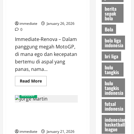
Profil Johann Zarco, Juara Dunia
Bintang
Muslim
berita
Dua Kali yang Tak Pernah
Pertama
sepak
di
Berhenti Mengejar Limit
bola
Sejarah
MotoGP?
immediate
January 26, 2026
Bola
0
Immediate-Renova – Dalam
bola liga
indonesia
panggung megah MotoGP,
di mana ego dan kecepatan
bri liga
bertemu di aspal yang
bulu
panas, nama...
tangkis
Read
Read More
bulu
more
tangkis
about
indonesia
Profil
MotoGP
Johann
Zarco,
futsal
Juara
indonesia
Profil Jorge Martin, Sang
Dunia
Dua
“Martinator” yang Mengguncang
Kali
indonesian
yang
Dominasi MotoGP
basketball
Tak
league
Pernah
immediate
January 21, 2026