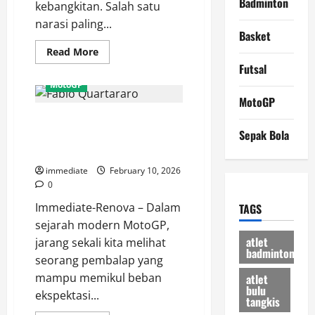
Badminton
kebangkitan. Salah satu
narasi paling...
Basket
Read
Read More
more
Futsal
about
Misi
MotoGP
Kebangkitan
Franco
MotoGP
Morbidelli,
Fabio Quartararo, Sang Iblis
Menemukan
Kembali
Sepak Bola
Prancis yang Mengguncang
Sentuhan
Juara
Dominasi MotoGP
di
Atas
immediate
February 10, 2026
Ducati
0
Immediate-Renova – Dalam
TAGS
sejarah modern MotoGP,
atlet
jarang sekali kita melihat
badminton
seorang pembalap yang
mampu memikul beban
atlet
bulu
ekspektasi...
tangkis