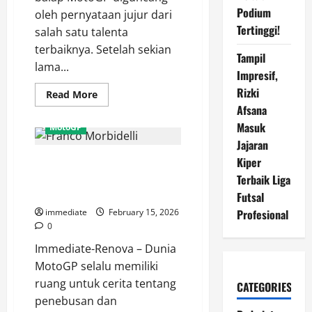
Podium
oleh pernyataan jujur dari
Tertinggi!
salah satu talenta
terbaiknya. Setelah sekian
Tampil
lama...
Impresif,
Rizki
Read
Read More
more
Afsana
about
Enea
Masuk
MotoGP
Bastianini
Buka-
Jajaran
bukaan
Kiper
Misi Kebangkitan Franco
Soal
Kepergiannya
Morbidelli, Menemukan Kembali
Terbaik Liga
dari
Ducati,
Sentuhan Juara di Atas Ducati
Futsal
Marquez
Adalah
immediate
February 15, 2026
Profesional
Alasan
0
Utama
Immediate-Renova – Dunia
MotoGP selalu memiliki
ruang untuk cerita tentang
CATEGORIES
penebusan dan