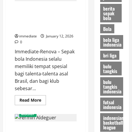
2026:
Jonatan
berita
Dalberto Luan Belo, Sang
Christie
sepak
Dihentikan
Predator Brasil yang
Kunlavut,
bola
Tunggal
Menghidupkan Kembali Singo
Putra
Edan
Bola
Indonesia
Tersisa
immediate
January 12, 2026
Satu
bola liga
Wakill
0
indonesia
Immediate-Renova – Sepak
bri liga
bola Indonesia selalu
bulu
memiliki tempat spesial
tangkis
bagi talenta-talenta asal
Brasil, dan bagi klub
bulu
tangkis
sebesar...
indonesia
Read
Read More
futsal
more
indonesia
about
Dalberto
MotoGP
Luan
indonesian
Belo,
basketball
Sang
league
Kecelakaan saat Latihan, Fermin
Predator