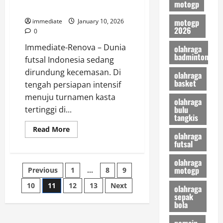
Pukulan
motogp
Piala Asia Futsal 2026
Berat
Jelang
motogp
immediate
January 10, 2026
Musim
2026
Baru
0
Immediate-Renova – Dunia
olahraga
badminton
futsal Indonesia sedang
dirundung kecemasan. Di
olahraga
basket
tengah persiapan intensif
menuju turnamen kasta
olahraga
bulu
tertinggi di...
tangkis
Read
Read More
olahraga
more
futsal
about
Kerugian
Besar
olahraga
Skuad
Posts
motogp
Previous
1
…
8
9
Garuda,
Evan
Soumilena
10
11
12
13
Next
pagination
olahraga
Berpotensi
sepak
Absen
bola
Bela
Timnas
Futsal
pemain