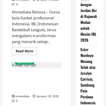
dengan
0
Jordan Oei
Immediate-Renova – Dunia
di Rajawali
bola basket profesional
Medan
Indonesia, IBL (Indonesian
untuk
Basketball League), terus
Musim IBL
mengalami transformasi
2026
yang menarik setiap...
Ester
Read
Read More
more
Wardoyo
about
Kelvin
Menang
Badminton
Sanjaya,
Telak atas
Menara
Baru
Jesslyn
Alwi Farhan Raih Emas SEA
di
Lini
Carrisia,
Games 2025, Ubaidillah
Pertahanan
Bogor
Amankan Perak, Masa Depan
Sumbang
Hornbills
Cerah Tunggal Putra
Poin
Perdana
immediate
January 18, 2026
0
Indonesia