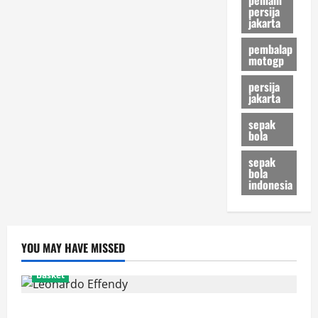
di
persija
Piala
jakarta
Asia
Futsal
2026
pembalap
motogp
persija
jakarta
sepak
bola
sepak
bola
indonesia
YOU MAY HAVE MISSED
Basket
Resmi! Leonardo Effendy Reuni dengan Jordan Oei di