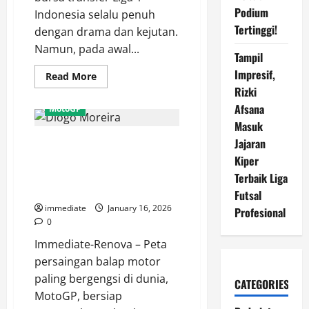
Podium
Indonesia selalu penuh
Tertinggi!
dengan drama dan kejutan.
Namun, pada awal...
Tampil
Impresif,
Read
Read More
more
Rizki
about
Fajar
Afsana
MotoGP
Fathurrahman
Is
Masuk
Red!
Jajaran
Diogo Moreira ke MotoGP,
Gebrakan
Transfer
Mampukah Sang “Wonderkid”
Kiper
Persija
Jakarta
Brasil Mengguncang Dominasi
Terbaik Liga
yang
Rider Eropa?
Bikin
Futsal
Rival
immediate
January 16, 2026
Waspada
Profesional
0
Immediate-Renova – Peta
persaingan balap motor
paling bergengsi di dunia,
CATEGORIES
MotoGP, bersiap