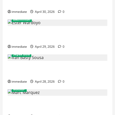
Rajawali Medan untuk Musim IBL 2026
immediate
April 30, 2026
0
Badminton
Ester Wardoyo Menang Telak atas Jesslyn Carrisia,
Sumbang Poin Perdana Indonesia di Uber Cup 2026
immediate
April 29, 2026
0
Sepak Bola
Van Basty Sousa dan Efek Instan Lini Tengah Persija
yang Kian Solid
immediate
April 28, 2026
0
MotoGP
Drama GP Spanyol: Marc Marquez Terjatuh, Alex
Marquez Rebut Podium Tertinggi!