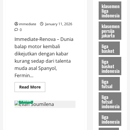
Brasil
Aldeguer Akan Jalani Operasi:
yang
klasemen
Menghidupkan
Pukulan Berat Jelang Musim
liga
Kembali
indonesia
Baru
Singo
Edan
immediate
January 11, 2026
klasemen
persija
0
jakarta
Immediate-Renova – Dunia
liga
balap motor kembali
basket
dikejutkan dengan kabar
kurang sedap dari talenta
liga
basket
muda asal Spanyol,
indonesia
Fermin...
liga
futsal
Read
Read More
more
about
liga
Kecelakaan
futsal
Futsal
saat
indonesia
Latihan,
Fermin
Kerugian Besar Skuad Garuda,
Aldeguer
liga
Akan
indonesia
Evan Soumilena Berpotensi
Jalani
Operasi:
Absen Bela Timnas Futsal di