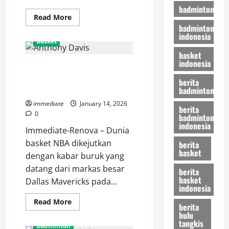
badminton
Read
Read More
more
badminton
about
indonesia
Profil
Basket
Muhammad
Fajriyan,
basket
Pivot
indonesia
Anthony Davis Cedera,
Haus
Gol
Bagaimana Peluang Playoff Luka
berita
Milik
Bintang
Doncic dkk?
badminton
Timur
Surabaya
immediate
January 14, 2026
berita
0
badminton
indonesia
Immediate-Renova – Dunia
basket NBA dikejutkan
berita
basket
dengan kabar buruk yang
datang dari markas besar
berita
basket
Dallas Mavericks pada...
indonesia
Read
Read More
berita
more
bulu
about
tangkis
Anthony
Badminton