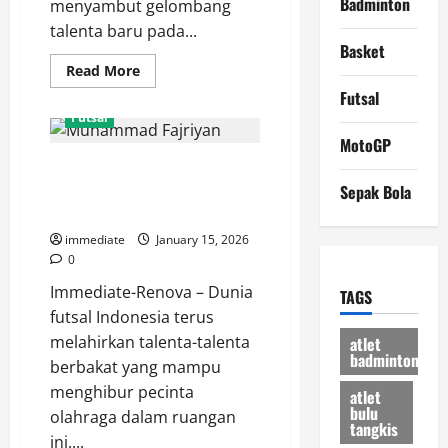
Badminton
menyambut gelombang
talenta baru pada...
Basket
Read
Read More
more
Futsal
about
Diogo
Futsal
Moreira
ke
MotoGP
MotoGP,
Profil Muhammad Fajriyan, Pivot
Mampukah
Sang
Haus Gol Milik Bintang Timur
Sepak Bola
“Wonderkid”
Brasil
Surabaya
Mengguncang
Dominasi
immediate
January 15, 2026
Rider
0
Eropa?
Immediate-Renova – Dunia
TAGS
futsal Indonesia terus
melahirkan talenta-talenta
atlet
badminton
berbakat yang mampu
menghibur pecinta
atlet
bulu
olahraga dalam ruangan
tangkis
ini....