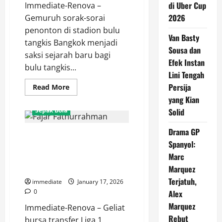
di Uber Cup
Immediate-Renova –
2026
Gemuruh sorak-sorai
penonton di stadion bulu
Van Basty
tangkis Bangkok menjadi
Sousa dan
saksi sejarah baru bagi
Efek Instan
bulu tangkis...
Lini Tengah
Persija
Read
Read More
more
yang Kian
about
Alwi
Sepak Bola
Solid
Farhan
Raih
Emas
Drama GP
Fajar Fathurrahman Is Red!
SEA
Games
Spanyol:
Gebrakan Transfer Persija
2025,
Marc
Ubaidillah
Jakarta yang Bikin Rival
Amankan
Waspada
Marquez
Perak,
Masa
Terjatuh,
immediate
January 17, 2026
Depan
Cerah
0
Alex
Tunggal
Putra
Marquez
Immediate-Renova – Geliat
Rebut
bursa transfer Liga 1