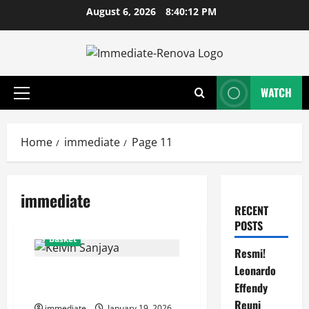
Skip
August 6, 2026
8:40:12 PM
to
content
WATCH
Primary
Menu
Home
immediate
Page 11
immediate
RECENT
POSTS
Basket
Resmi!
Leonardo
Kelvin Sanjaya, Menara Baru di
Effendy
Lini Pertahanan Bogor Hornbills
Reuni
immediate
January 19, 2026