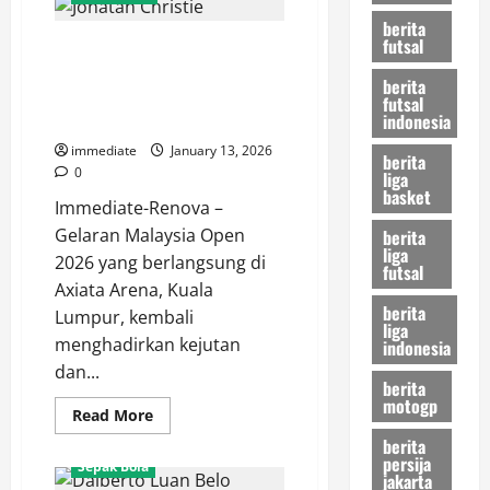
Davis
Cedera,
berita
Bagaimana
futsal
Malaysia Open 2026: Jonatan
Peluang
Playoff
Christie Dihentikan Kunlavut,
Luka
berita
Doncic
Tunggal Putra Indonesia Tersisa
futsal
dkk?
indonesia
Satu Wakill
immediate
January 13, 2026
berita
0
liga
basket
Immediate-Renova –
Gelaran Malaysia Open
berita
liga
2026 yang berlangsung di
futsal
Axiata Arena, Kuala
berita
Lumpur, kembali
liga
menghadirkan kejutan
indonesia
dan...
berita
motogp
Read
Read More
more
berita
about
Malaysia
persija
Sepak Bola
Open
jakarta