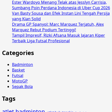
Ester Wardoyo Menang Telak atas Jesslyn Carrisia,
Sumbang Poin Perdana Indonesia di Uber Cup 2026
Van Basty Sousa dan Efek Instan Lini Tengah Persija
yang Kian Solid
Drama GP Spanyol: Marc Marquez Terjatuh, Alex
Marquez Rebut Podium Tertinggi!
Tampil Impresif, Rizki Afsana Masuk Jajaran Kiper
Terbaik Liga Futsal Profesional
Categories
Badminton
Basket
Futsal
MotoGP
Sepak Bola
Tags
atlet badminton