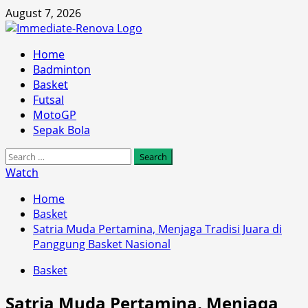
Skip
August 7, 2026
to
content
Primary
Home
Menu
Badminton
Basket
Futsal
MotoGP
Sepak Bola
Search
for:
Watch
Home
Basket
Satria Muda Pertamina, Menjaga Tradisi Juara di
Panggung Basket Nasional
Basket
Satria Muda Pertamina, Menjaga