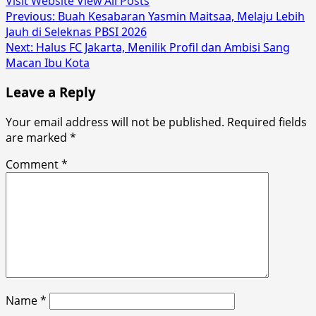
Visit Website
View All Posts
Post
Previous:
Buah Kesabaran Yasmin Maitsaa, Melaju Lebih
Jauh di Seleknas PBSI 2026
navigation
Next:
Halus FC Jakarta, Menilik Profil dan Ambisi Sang
Macan Ibu Kota
Leave a Reply
Your email address will not be published.
Required fields
are marked
*
Comment
*
Name
*