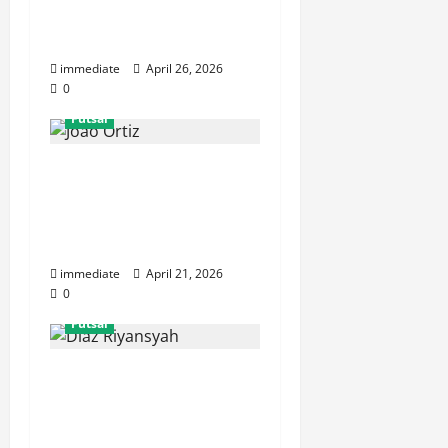
Kiper Terbaik Liga
Futsal Profesional
immediate
April 26, 2026
0
Futsal
Joao Ortiz Menggila!
Mesin Gol Nanzaby
Family FC yang
Ditakuti Lawan
immediate
April 21, 2026
0
Futsal
Aksi Memukau Diaz
Riyansyah Bersama
Pangsuma FC, Skill dan