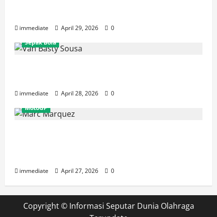
Carrisia, Sumbang Poin Perdana Indonesia
di Uber Cup 2026
immediate
April 29, 2026
0
Sepak Bola
Van Basty Sousa dan Efek Instan Lini
Tengah Persija yang Kian Solid
immediate
April 28, 2026
0
MotoGP
Drama GP Spanyol: Marc Marquez
Terjatuh, Alex Marquez Rebut Podium
Tertinggi!
immediate
April 27, 2026
0
Copyright ©
Informasi Seputar Dunia Olahraga