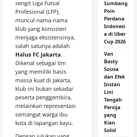
sengit Liga Futsal
Sumbang
Poin
Profesional (LFP),
Perdana
muncul nama-nama
Indonesi
klub yang konsisten
a di Uber
menjaga eksistensinya,
Cup 2026
salah satunya adalah
Van
Halus FC Jakarta
.
Basty
Dikenal sebagai tim
Sousa
yang memiliki basis
dan Efek
massa kuat di Jakarta,
Instan
klub ini bukan sekadar
Lini
peserta penggembira,
Tengah
melainkan representasi
Persija
semangat warga ibu
yang
kota di lapangan kayu.
Kian
Solid
Dengan julukan yang