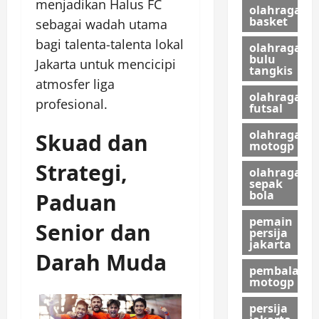
menjadikan Halus FC
olahraga
basket
sebagai wadah utama
bagi talenta-talenta lokal
olahraga
bulu
Jakarta untuk mencicipi
tangkis
atmosfer liga
olahraga
profesional.
futsal
olahraga
Skuad dan
motogp
Strategi,
olahraga
sepak
bola
Paduan
pemain
Senior dan
persija
jakarta
Darah Muda
pembalap
motogp
persija