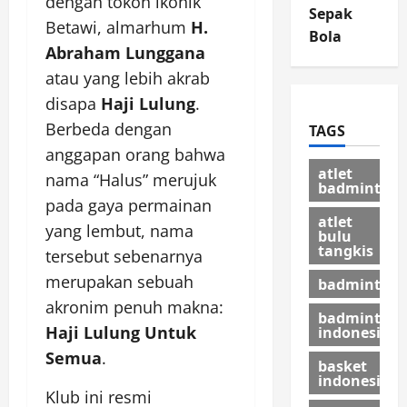
dengan tokoh ikonik
Sepak
Betawi, almarhum
H.
Bola
Abraham Lunggana
atau yang lebih akrab
disapa
Haji Lulung
.
Berbeda dengan
TAGS
anggapan orang bahwa
atlet
nama “Halus” merujuk
badminton
pada gaya permainan
atlet
yang lembut, nama
bulu
tangkis
tersebut sebenarnya
merupakan sebuah
badminton
akronim penuh makna:
badminton
Haji Lulung Untuk
indonesia
Semua
.
basket
indonesia
Klub ini resmi