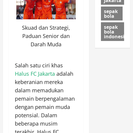
jakarta
sepak
bola
sepak
Skuad dan Strategi,
bola
Paduan Senior dan
indonesia
Darah Muda
Salah satu ciri khas
Halus FC Jakarta
adalah
keberanian mereka
dalam memadukan
pemain berpengalaman
dengan pemain muda
potensial. Dalam
beberapa musim
terakhir, Halus FC