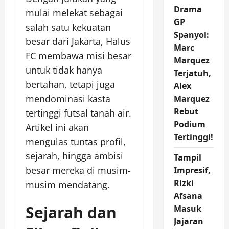
Drama
mulai melekat sebagai
GP
salah satu kekuatan
Spanyol:
besar dari Jakarta, Halus
Marc
FC membawa misi besar
Marquez
untuk tidak hanya
Terjatuh,
bertahan, tetapi juga
Alex
mendominasi kasta
Marquez
Rebut
tertinggi futsal tanah air.
Podium
Artikel ini akan
Tertinggi!
mengulas tuntas profil,
sejarah, hingga ambisi
Tampil
besar mereka di musim-
Impresif,
Rizki
musim mendatang.
Afsana
Sejarah dan
Masuk
Jajaran