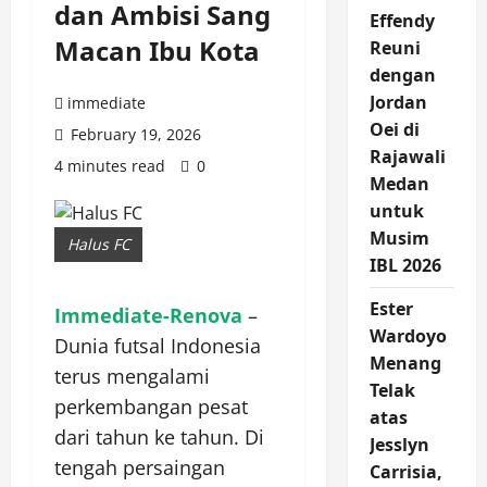
dan Ambisi Sang
Effendy
Macan Ibu Kota
Reuni
dengan
Jordan
immediate
Oei di
February 19, 2026
Rajawali
4 minutes read
0
Medan
untuk
Musim
Halus FC
IBL 2026
Ester
Immediate-Renova
–
Wardoyo
Dunia futsal Indonesia
Menang
terus mengalami
Telak
perkembangan pesat
atas
dari tahun ke tahun. Di
Jesslyn
tengah persaingan
Carrisia,