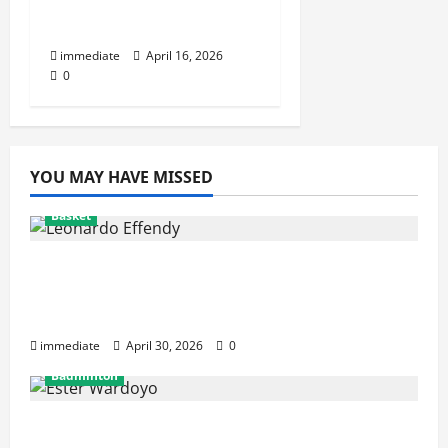
Ketajaman di
Lapangan
immediate
April 16, 2026
0
YOU MAY HAVE MISSED
Basket
Resmi! Leonardo Effendy Reuni dengan
Jordan Oei di Rajawali Medan untuk Musim
IBL 2026
immediate
April 30, 2026
0
Badminton
Ester Wardoyo Menang Telak atas Jesslyn