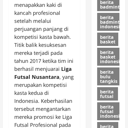
berita
menapakkan kaki di
badminton
kancah profesional
berita
setelah melalui
badminton
indonesia
perjuangan panjang di
kompetisi kasta bawah.
berita
basket
Titik balik kesuksesan
berita
mereka terjadi pada
basket
tahun 2017 ketika tim ini
indonesia
berhasil menjuarai
Liga
berita
Futsal Nusantara
, yang
bulu
tangkis
merupakan kompetisi
berita
kasta kedua di
futsal
Indonesia. Keberhasilan
berita
tersebut mengantarkan
futsal
indonesia
mereka promosi ke Liga
Futsal Profesional pada
berita