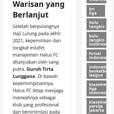
Warisan yang
bri
Berlanjut
liga
bulu
Setelah berpulangnya
tangkis
Haji Lulung pada akhir
bulu
tangkis
2021, kepemilikan dan
indonesia
tongkat estafet
futsal
manajemen Halus FC
indonesia
dilanjutkan oleh sang
indonesian
putra,
Guruh Tirta
basketball
league
Lunggana
. Di bawah
kepemimpinannya,
klasemen
liga
Halus FC tetap menjaga
indonesia
marwahnya sebagai
klasemen
klub yang profesional
persija
jakarta
dan berorientasi pada