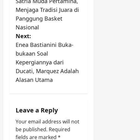
Satria Muda Pertamina,
o
Menjaga Tradisi Juara di
s
Panggung Basket
Nasional
t
Next:
n
Enea Bastianini Buka-
bukaan Soal
a
Kepergiannya dari
v
Ducati, Marquez Adalah
Alasan Utama
i
g
a
Leave a Reply
Your email address will not
t
be published.
Required
i
fields are marked
*