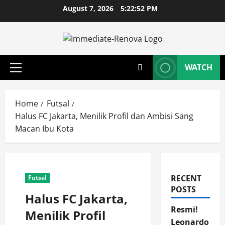
Skip
August 7, 2026
5:22:53 PM
to
content
WATCH
Primary
Menu
Home
Futsal
Halus FC Jakarta, Menilik Profil dan Ambisi Sang
Macan Ibu Kota
RECENT
Futsal
POSTS
Halus FC Jakarta,
Resmi!
Menilik Profil
Leonardo