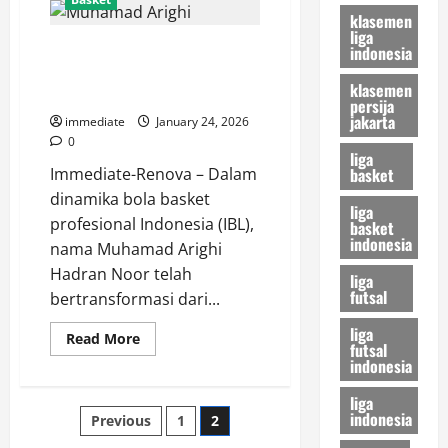
Hornbills,
klasemen
Menakar
liga
Taji
Muhamad Arighi, Sang Sniper
Sang
indonesia
Burung
Andalan Pelita Jaya yang Kian
Enggang
klasemen
di
Matang di IBL
persija
Panggung
jakarta
IBL
immediate
January 24, 2026
2026
0
liga
basket
Immediate-Renova – Dalam
dinamika bola basket
liga
profesional Indonesia (IBL),
basket
indonesia
nama Muhamad Arighi
Hadran Noor telah
liga
futsal
bertransformasi dari...
liga
Read
Read More
futsal
more
indonesia
about
Muhamad
Arighi,
liga
Sang
Posts
indonesia
Previous
1
2
Sniper
Andalan