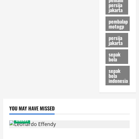
persija
jakarta
pembalap
motogp
persija
jakarta
sepak
bola
sepak
bola
indonesia
YOU MAY HAVE MISSED
Basket
Resmi! Leonardo Effendy Reuni dengan Jordan Oei di