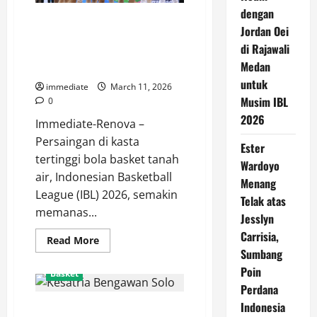
dengan
Update Klasemen IBL 2026:
Jordan Oei
Pelita Jaya Kokoh di Peringkat
di Rajawali
Pertama, Bogor Hornbills dan
Medan
Satria Muda Membayangi
untuk
immediate
March 11, 2026
Musim IBL
0
2026
Immediate-Renova –
Persaingan di kasta
Ester
tertinggi bola basket tanah
Wardoyo
air, Indonesian Basketball
Menang
League (IBL) 2026, semakin
Telak atas
memanas...
Jesslyn
Carrisia,
Read
Read More
more
Sumbang
about
Update
Poin
Basket
Klasemen
Perdana
IBL
2026:
Indonesia
Terima Kasih Deon! Kesatria
Pelita