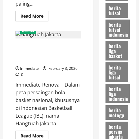
paling...
berita
futsal
Read
Read More
more
berita
about
futsal
Misi
Basket
Kebangkitan
indonesia
Pacific
Caesar
berita
Hangtuah Jakarta, Semangat
Surabaya
liga
di
Purple Rebels yang Tak Pernah
IBL
basket
Musim
Padam di IBL
Ini,
berita
Mampukah
immediate
February 3, 2026
liga
Menembus
0
futsal
Playoff?
Immediate-Renova – Dalam
berita
peta persaingan bola
liga
indonesia
basket nasional, khususnya
di Indonesian Basketball
berita
motogp
League (IBL), nama
Hangtuah Jakarta...
berita
persija
Read
jakarta
Read More