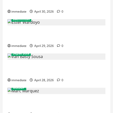
Rajawali Medan untuk Musim IBL 2026
immediate
April 30, 2026
0
Badminton
Ester Wardoyo Menang Telak atas Jesslyn Carrisia,
Sumbang Poin Perdana Indonesia di Uber Cup 2026
immediate
April 29, 2026
0
Sepak Bola
Van Basty Sousa dan Efek Instan Lini Tengah Persija
yang Kian Solid
immediate
April 28, 2026
0
MotoGP
Drama GP Spanyol: Marc Marquez Terjatuh, Alex
Marquez Rebut Podium Tertinggi!