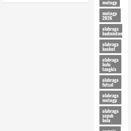
Pelita
motogp
pagination
Jaya
yang
motogp
Kian
Matang
2026
di
IBL
olahraga
badminton
olahraga
basket
olahraga
bulu
tangkis
olahraga
futsal
olahraga
motogp
olahraga
sepak
bola
pemain