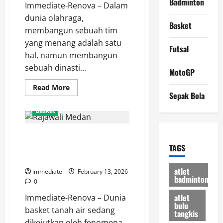
Badminton
Immediate-Renova – Dalam
dunia olahraga,
Basket
membangun sebuah tim
yang menang adalah satu
Futsal
hal, namun membangun
sebuah dinasti...
MotoGP
Read
Read More
more
Sepak Bola
about
Satria
Basket
Muda
Pertamina,
Menjaga
Analisis Taktik Rajawali Medan,
Tradisi
Juara
Mengapa Mereka Menjadi Kuda
TAGS
di
Panggung
Hitam Paling Berbahaya di IBL?
Basket
atlet
Nasional
immediate
February 13, 2026
badminton
0
atlet
Immediate-Renova – Dunia
bulu
basket tanah air sedang
tangkis
dikejutkan oleh fenomena