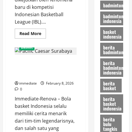
badminton
baru di kompetisi
Indonesian Basketball
badminton
indonesia
League (IBL)....
basket
Read
Read More
indonesia
more
about
Analisis
berita
Basket
Taktik
badminton
Rajawali
Medan,
Misi Kebangkitan Pacific Caesar
Mengapa
berita
Mereka
badminton
Surabaya di IBL Musim Ini,
Menjadi
indonesia
Kuda
Mampukah Menembus Playoff?
Hitam
berita
Paling
immediate
February 8, 2026
Berbahaya
basket
0
di
IBL?
berita
Immediate-Renova – Bola
basket
basket Indonesia selalu
indonesia
memiliki cerita menarik
berita
dari tim-tim legendarisnya,
bulu
dan salah satu yang
tangkis