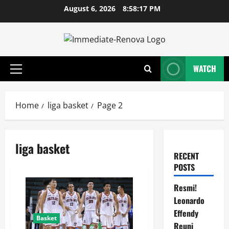
Skip
August 6, 2026
8:58:17 PM
to
content
WATCH
Primary
Menu
Home
liga basket
Page 2
liga basket
RECENT
POSTS
Resmi!
Leonardo
Effendy
Basket
Reuni