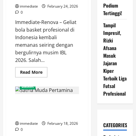
Baru
Podium
untuk
immediate
February 24, 2026
Guncang
Tertinggi!
0
Paruh
Kedua
Immediate-Renova – Geliat
IBL
Tampil
bola basket profesional di
Impresif,
Indonesia kembali
Rizki
memanas seiring dengan
Afsana
bergulirnya musim IBL
Masuk
2026. Salah...
Jajaran
Kiper
Read
Read More
more
Terbaik Liga
about
Tangerang
Futsal
Basket
Hawks
Profesional
Siap
Terbang
Satria Muda Pertamina, Menjaga
Tinggi,
Target
Tradisi Juara di Panggung
Menembus
Playoff
Basket Nasional
IBL
2026
immediate
February 18, 2026
CATEGORIES
0