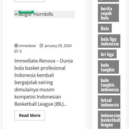
more
about
berita
Hangtuah
Basket
sepak
Jakarta,
bola
Semangat
Purple
Bogor Hornbills, Menakar Taji
Rebels
Bola
yang
Sang Burung Enggang di
Tak
Pernah
Panggung IBL 2026
bola liga
Padam
indonesia
di
immediate
January 29, 2026
IBL
0
bri liga
Immediate-Renova – Dunia
bulu
bola basket profesional
tangkis
Indonesia kembali
bulu
bergejolak seiring
tangkis
indonesia
dimulainya musim
kompetisi Indonesian
futsal
Basketball League (IBL)...
indonesia
indonesian
Read
Read More
basketball
more
about
league
Bogor
Basket