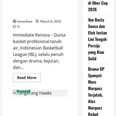
Jaya
di Uber Cup
Bengawan Solo Siapkan Amunisi
Kokoh
di
Baru untuk Guncang Paruh
2026
Peringkat
Kedua IBL
Pertama,
Bogor
Van Basty
immediate
March 6, 2026
Hornbills
Sousa dan
dan
0
Satria
Efek Instan
Muda
Immediate-Renova – Dunia
Membayangi
Lini Tengah
basket profesional tanah
Persija
air, Indonesian Basketball
yang Kian
League (IBL), selalu penuh
Solid
dengan drama, kejutan,
dan...
Drama GP
Spanyol:
Read
Read More
more
Marc
about
Marquez
Terima
Basket
Kasih
Terjatuh,
Deon!
Kesatria
Alex
Tangerang Hawks Siap Terbang
Bengawan
Solo
Marquez
Tinggi, Target Menembus
Siapkan
Amunisi
Rebut
Playoff IBL 2026